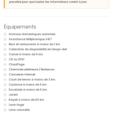
possible pour que toutes les informations soient à jour.
Place de parking couverte privée et place de parking privée
Informations supplémentaires
Ville la plus proche : Jávea (à moins de 5 kilomètres de la villa)
Rive ou berge la plus proche : Mediterráneo, Jávea (à moins de 5
Équipements
kilomètres de la villa)
Plage la plus proche : Cala de la Granadella, Jávea (à moins de 5
Animaux domestiques autorisés.
kilomètres de la villa)
Assistance téléphonique 24/7
Port le plus proche : Duanes del Mar, Jávea (à moins de 5 kilomètres
de la villa)
Bars et restaurants à moins de 1 km.
Parc le plus proche : La Guardia, Jávea (à moins de 5 kilomètres de la
Calendrier de disponibilité en temps réel
villa)
Canoë à moins de 5 km.
Aéroport le plus proche : Alicante (à moins de 100 kilomètres de la
CD ou DVD
villa)
Chauffage
Deuxième aéroport le plus proche : Valence (> 100 kilomètres)
Cheminée extérieure / Barbecue
Animaux domestiques autorisés
L'hébergement est très adapté pour les familles avec enfants
Connexion Internet
Court de tennis à moins de 3 km.
Installations et services inclus dans le prix de location de la villa
Cyclisme à moins de 5 km.
Internet (fibre optique)
Escalade à moins de 5 km.
Aspirateur et fer et planche à repasser
Jardin
Linge de lit et serviettes
Kayak à moins de 50 km.
Service de réception et service d'urgence 24 heures sur 24
Lave-linge
Chauffage central
Lave-vaisselle
Installations et services à supplément