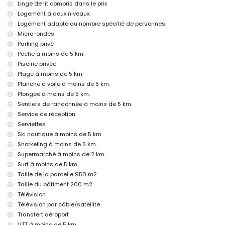
Linge de lit compris dans le prix
Service d'aéroport
Logement à deux niveaux.
Lit supplémentaire et lits/berceaux pour enfants (sur demande)
Logement adapté au nombre spécifié de personnes.
Micro-ondes
Activités de divertissement et de loisirs pour vos vacances à
Jávea, Costa Blanca
Parking privé
Pêche à moins de 5 km.
Cinéma, théâtre, discothèque, bar, promenade (El Arenal et Jávea) (à
Piscine privée
moins de 5 kilomètres de la maison)
Plage à moins de 5 km.
Sites touristiques et culture à Jávea, Costa Blanca
Planche à voile à moins de 5 km.
Musée (Pueblo Histórico, Jávea), église (Virgen de Loreto, Puerto,
Plongée à moins de 5 km.
Jávea), ruine (Histórico de Jávea), bâtiment architectural (Pueblo
Sentiers de randonnée à moins de 5 km.
Histórico, Jávea) et lieu historique (Histórico de Jávea) (à moins de 5
Service de réception
kilomètres de l'hébergement)
Serviettes
Monument (Molinos de Viento et Jávea) (à moins de 10 kilomètres de
Ski nautique à moins de 5 km.
l'hébergement)
Château (Portal de la Vila et Dénia) (à moins de 25 kilomètres de
Snorkeling à moins de 5 km.
l'hébergement)
Supermarché à moins de 2 km.
Surf à moins de 5 km.
Sports
Taille de la parcelle 950 m2.
Tennis, randonnée, VTT, cyclisme, escalade, canoë, pêche, plongée,
Taille du bâtiment 200 m2.
snorkeling, surf, planche à voile et ski nautique (à moins de 5
Télévision
kilomètres de la villa)
Télévision par câble/satellite
Golf (Club de Golf de Jávea, Jávea) et équitation (à moins de 10
kilomètres de la villa)
Transfert aéroport
Kayak (à moins de 50 kilomètres de la villa)
VTT à moins de 5 km.