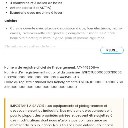
4 chambres et 3 salles de bains
Antenne satellite (ASTRA)
Buanderie avec machine à laver
Cuisine
Cuisine ouverte avec plaque de cuisson à gaz, four électrique, micro-
ondes, lave-vaisselle, réfrigérateur, congélateur, machine à café,
bouilloire électrique, mixeur, grille-pain et presse-agrumes
Chambres et salles de bains
PLUS...
Chambre avec lit double, ventilateur et salle de bains en suite
Chambre avec lit double et ventilateur
2 chambres, chacune avec 2 lits simples et ventilateur
Numero de registre oficiel de l'hebergement: AT-448506-A
Salle de bains en suite avec lavabo simple, douche et toilette
Numéro d'enregistrement national du tourisme : ESFCTU0000030710002
2 salles de bains chacune avec lavabo simple, douche et toilette
6032600000000000000000VT-448506-A6
Extérieur de la villa
Code du registre national des hébergements: ESFCNT000003071000260
32600000000000000000000000000009
Terrain clôturé
Piscine privée en forme de rein mesurant 8m x 4m et 2m de
profondeur
Beau jardin avec pelouse, gravier, arbres et mobilier de jardin avec
IMPORTANT A SAVOIR : Les équipements et pictogrammes ci-
transats
dessous ne sont qu'indicatifs. Nos maisons de vacances sont
3 terrasses, dont 1 couverte
pour la plupart des propriétés privées et peuvent être sujettes à
Cuisine extérieure et barbecue
des modifications dont nous n'avons pas connaissance au
Douche extérieure
moment de la publication. Nous faisons bien entendu tout notre
Coin salon extérieur et coin repas extérieur