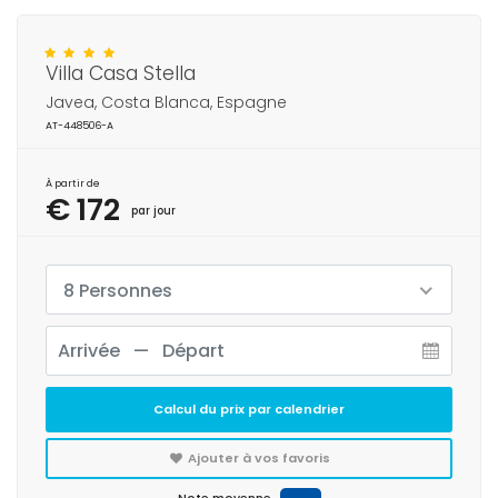
Villa Casa Stella
Javea, Costa Blanca, Espagne
AT-448506-A
À partir de
€ 172
par jour
8 Personnes
Calcul du prix par calendrier
Ajouter à vos favoris