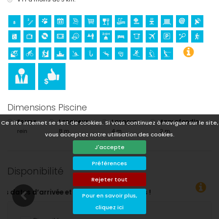
Dimensions Piscine
Forme
:
Longueur
:
Largeur
:
Approfondie
:
Ce site internet se sert de cookies. Si vous continuez à naviguer sur le site,
rein
8 m.
4 m.
2 m.
vous acceptez notre utilisation des cookies.
J'accepte
Préférences
Disponibilité
Rejeter tout
part souhaitées !
Pour en savoir plus,
cliquez ici