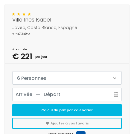
Villa Ines Isabel
Javea, Costa Blanca, Espagne
VT-471349-A
À partir de
€ 221
par jour
6 Personnes
Calcul du prix par calendrier
Ajouter à vos favoris