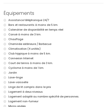
Ville la plus proche : Jávea (à moins de 10 kilomètres de la villa)
Rivière ou rivage le plus proche : Mediterráneo, Jávea (à moins de 3
Équipements
kilomètres de la villa)
Plage la plus proche : El Arenal, Jávea (à moins de 3 kilomètres de la
Assistance téléphonique 24/7
villa)
Bars et restaurants à moins de 5 km.
Port le plus proche : Puerto Aduanas del Mar, Jávea (à moins de 5
kilomètres de la villa)
Calendrier de disponibilité en temps réel
Parc le plus proche : Montgó, Jávea (à moins de 3 kilomètres de la
Canoë à moins de 3 km.
villa)
Chauffage
Aéroport le plus proche : Alicante (à moins de 100 kilomètres de la
Cheminée extérieure / Barbecue
villa)
Climatisation (4 unités)
Deuxième aéroport le plus proche : Valence (> 100 kilomètres)
Club hippique à moins de 5 km.
Fumer n'est pas autorisé
Animaux non admis
Connexion Internet
L'hébergement est très adapté pour les familles avec enfants
Court de tennis à moins de 3 km.
Cyclisme à moins de 1 km.
Installations et services inclus dans le prix de location de la villa
Jardin
Internet (WiFi)
Lave-linge
Fer et planche à repasser
Lave-vaisselle
Linge de lit et serviettes
Linge de lit compris dans le prix
Service de réception et service d'urgence 24 heures
Ping-pong
Logement à deux niveaux.
Chauffage central et climatisation
Logement adapté au nombre spécifié de personnes.
Logement non-fumeur
Installations et services avec supplément
Micro-ondes