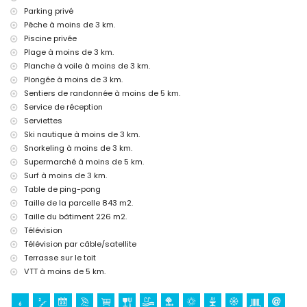
Lit supplémentaire et lit/cot pour enfants (sur demande)
Parking privé
Divertissements et activités de loisirs pour vos vacances à Jávea,
Pêche à moins de 3 km.
Costa Blanca
Piscine privée
Plage à moins de 3 km.
Discothèque, club, bar et promenade (Arenal Jávea) (à moins de 5
kilomètres de la maison)
Planche à voile à moins de 3 km.
Plongée à moins de 3 km.
Sites et culture à Jávea, Costa Blanca
Sentiers de randonnée à moins de 5 km.
Musée (Histórico de Jávea), église (Virgen de Loreto, Puerto, Jávea),
Service de réception
ruine (Molinos de Viento, Jávea), monument (Pueblo de Jávea) et lieu
Serviettes
historique (Pueblo de Jávea) (à moins de 5 kilomètres de
Ski nautique à moins de 3 km.
l'hébergement)
Snorkeling à moins de 3 km.
Château (Portal de la Vila et Dénia) (à moins de 25 kilomètres de
l'hébergement)
Supermarché à moins de 5 km.
Surf à moins de 3 km.
Sports
Table de ping-pong
Cyclisme (à moins de 1000 mètres de la villa)
Taille de la parcelle 843 m2.
Tennis, équitation, randonnée, VTT, canoë, pêche, plongée, snorkeling,
Taille du bâtiment 226 m2.
surf, planche à voile et ski nautique (à moins de 5 kilomètres de la
Télévision
villa)
Télévision par câble/satellite
Golf (Golf Club Jávea et Golf Club La Sella Dénia) (à moins de 10
kilomètres de la villa)
Terrasse sur le toit
VTT à moins de 5 km.