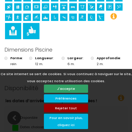
Dimensions Piscine
Forme
:
Longueur
:
Largeur
:
Approfondie
:
rein
12 m.
6 m.
2 m.
Ce site internet se sert de cookies. Si vous continuez à naviguer sur le site,
vous acceptez notre utilisation des cookies.
Disponibilité
J'accepte
Préférences
Vous pouv
Rejeter tout
Disponible
Pour en savoir plus,
cliquez ici
Dates choisies