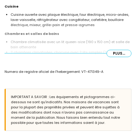
Cuisine
Cuisine ouverte avec plaque électrique, four électrique, micro-ondes,
lave-vaisselle, réfrigérateur avec congélateur, cafetière, bouilloire
électrique, mixeur, grille-pain et presse-agrumes
Chambres et salles de bains
Chambre climatisée avec un lit queen-size (190 x 150 cm) et salle de
bain attenante
2 chambres climatisées, chacune avec 2 lits simples (200 x 90 cm)
PLUS...
Salle de bain attenante avec lavabo, douche, bidet et toilettes
Salle de bain avec lavabo, baignoire, douche et toilettes
Salle de bain avec lavabo, douche et toilettes
Numero de registre oficiel de l'hebergement: VT-471349-A
Extérieur de la villa
Terrain clôturé
Piscine privée en forme de rein mesurant 12 m x 6 m et 2 m de
profondeur
IMPORTANT A SAVOIR : Les équipements et pictogrammes ci-
Beau jardin avec gravier, arbres et mobilier de jardin avec transats
dessous ne sont qu'indicatifs. Nos maisons de vacances sont
3 terrasses, dont 1 couverte
pour la plupart des propriétés privées et peuvent être sujettes à
Barbecue
des modifications dont nous n'avons pas connaissance au
Espace salon extérieur et espace repas extérieur
moment de la publication. Nous faisons bien entendu tout notre
3 places de parking privées
possible pour que toutes les informations soient à jour.
Toit-terrasse
Informations complémentaires