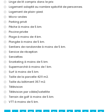
Linge de lit compris dans le prix
discothèque, bar et promenade (Paseo Marítimo) (à moins de 5
Logement adapté au nombre spécifié de personnes.
kilomètres de la maison)
Logement de plain-pied.
Sites touristiques et culturels à Jávea, Costa Blanca
Micro-ondes
musée (Histórico de Jávea, Jávea), église (Virgen de Loreto, Puerto,
Parking privé
Jávea), ruine (Molinos de Viento, Jávea), monument (Pueblo de Jávea,
Pêche à moins de 5 km.
Jávea), bâtiment architectural (Pueblo de Jávea, Jávea), lieu
Piscine privée
historique (Pueblo de Jávea et Jávea) (à moins de 5 kilomètres du
Plage à moins de 4 km.
logement)
Plongée à moins de 5 km.
château (Portal de la Vila et Denia) (à moins de 25 kilomètres du
logement)
Sentiers de randonnée à moins de 5 km.
Service de réception
Sports
Serviettes
tennis, golf (La Sella, Denia), randonnée, VTT, cyclisme, escalade,
Snorkeling à moins de 5 km.
canoë, kayak, pêche, plongée, snorkeling et surf (à moins de 5
Supermarché à moins de 1 km.
kilomètres de la villa)
Surf à moins de 5 km.
équitation (à moins de 10 kilomètres de la villa)
Taille de la parcelle 4211 m2.
Taille du bâtiment 357 m2.
Télévision
Télévision par câble/satellite
Terrain de golf à moins de 5 km.
VTT à moins de 5 km.