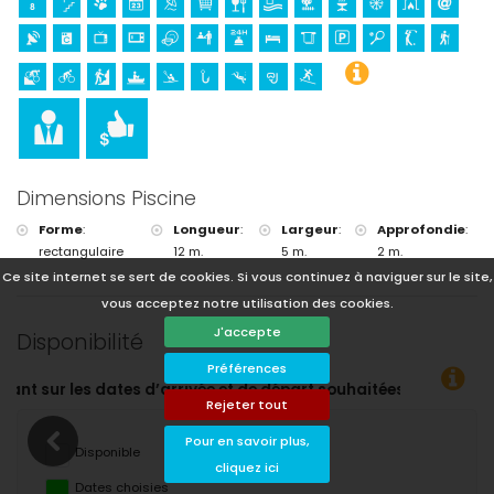
Dimensions Piscine
Forme
:
Longueur
:
Largeur
:
Approfondie
:
rectangulaire
12 m.
5 m.
2 m.
Ce site internet se sert de cookies. Si vous continuez à naviguer sur le site,
vous acceptez notre utilisation des cookies.
J'accepte
Disponibilité
Préférences
itées !
Rejeter tout
Pour en savoir plus,
Disponible
cliquez ici
Dates choisies