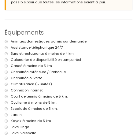
rivière ou bord de mer le plus proche : Mediterráneo, Jávea (à moins
possible pour que toutes les informations soient à jour.
de 4 kilomètres de la villa)
plage la plus proche : La Grava, Jávea (à moins de 4 kilomètres de la
villa)
port le plus proche : Aduanas del Mar (à moins de 5 kilomètres de la
villa)
Équipements
parc le plus proche : Montgó, Jávea (à moins de 5 kilomètres de la
villa)
Animaux domestiques admis sur demande.
aéroport le plus proche : Alicante (à moins de 100 kilomètres de la
Assistance téléphonique 24/7
villa)
deuxième aéroport le plus proche : Valence (> 100 kilomètres)
Bars et restaurants à moins de 4 km.
veuillez consulter si les animaux de compagnie sont admis
Calendrier de disponibilité en temps réel
Le logement est très adapté pour les familles avec enfants
Canoë à moins de 5 km.
Cheminée extérieure / Barbecue
Installations et services inclus dans le prix de location de la villa
Cheminée ouverte
internet (WiFi)
Climatisation (5 unités)
fer et planche à repasser
Connexion Internet
literie et serviettes
service de réception et service d'urgence 24 heures sur 24
Court de tennis à moins de 5 km.
avec climatisation
Cyclisme à moins de 5 km.
Escalade à moins de 5 km.
Installations et services avec supplément
Jardin
lit supplémentaire et lit de bébé/lit d'enfant (sur demande)
Kayak à moins de 5 km.
Divertissements et activités de loisirs pour vos vacances à Jávea,
Lave-linge
Costa Blanca
Lave-vaisselle