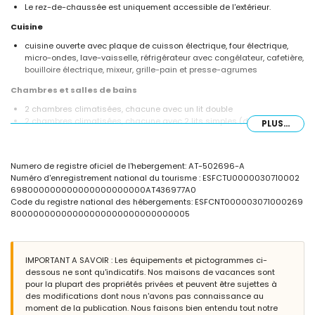
Le rez-de-chaussée est uniquement accessible de l'extérieur.
Cuisine
cuisine ouverte avec plaque de cuisson électrique, four électrique,
micro-ondes, lave-vaisselle, réfrigérateur avec congélateur, cafetière,
bouilloire électrique, mixeur, grille-pain et presse-agrumes
Chambres et salles de bains
2 chambres climatisées, chacune avec un lit double
2 chambres climatisées, chacune avec 2 lits simples (dimensions
PLUS...
190 par 90 cm)
2 salles de bains chacune avec lavabo simple, douche et toilette
Extérieur de la villa
Numero de registre oficiel de l'hebergement: AT-502696-A
Numéro d'enregistrement national du tourisme : ESFCTU0000030710002
grand terrain clôturé
698000000000000000000000AT436977A0
piscine privée mesurant 12m x 5m et 2m de profondeur
Code du registre national des hébergements: ESFCNT000003071000269
beau jardin gazonné avec gravier, arbres et mobilier de jardin avec
80000000000000000000000000000005
transats
3 terrasses, dont 1 couverte
barbecue
coin salon extérieur et coin repas extérieur
IMPORTANT A SAVOIR : Les équipements et pictogrammes ci-
4 places de parking privées
dessous ne sont qu'indicatifs. Nos maisons de vacances sont
pour la plupart des propriétés privées et peuvent être sujettes à
Informations supplémentaires
des modifications dont nous n'avons pas connaissance au
ville la plus proche : Jávea (à moins de 4 kilomètres de la villa)
moment de la publication. Nous faisons bien entendu tout notre