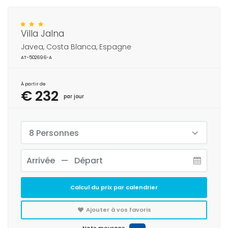
Villa Jalna
Javea, Costa Blanca, Espagne
AT-502696-A
À partir de
€ 232
par jour
8 Personnes
Calcul du prix par calendrier
Ajouter à vos favoris