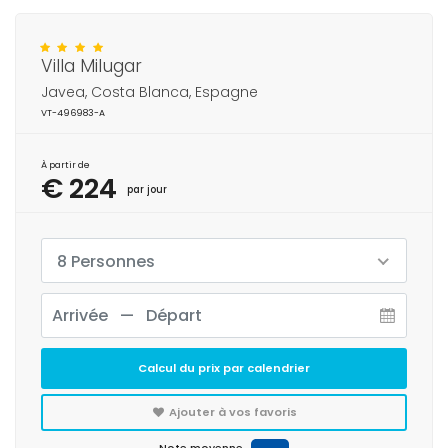
Villa Milugar
Javea, Costa Blanca, Espagne
VT-496983-A
À partir de
€ 224
par jour
8 Personnes
Calcul du prix par calendrier
Ajouter à vos favoris