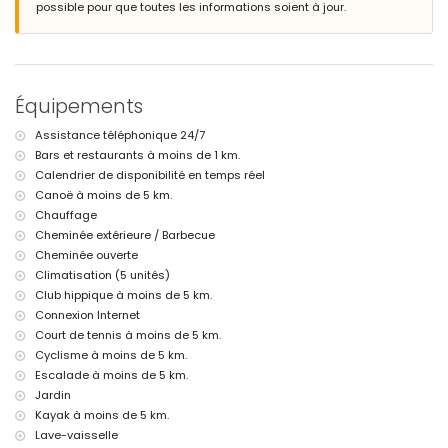
kilomètres de la villa)
possible pour que toutes les informations soient à jour.
plage la plus proche : Cala La Barraca, Jávea (à moins de 5
kilomètres de la villa)
port le plus proche : Nou Fontana, Jávea (à moins de 5 kilomètres de
la villa)
parc le plus proche : La Guardia (à moins de 5 kilomètres de la villa)
Équipements
aéroport le plus proche : Alicante (à moins de 100 kilomètres de la
villa)
Assistance téléphonique 24/7
deuxième aéroport le plus proche : Valence (> 100 kilomètres)
Bars et restaurants à moins de 1 km.
animaux de compagnie non admis
L'hébergement est très adapté pour les familles avec enfants
Calendrier de disponibilité en temps réel
Canoë à moins de 5 km.
Installations et services inclus dans le prix de location de la villa
Chauffage
internet (WiFi)
Cheminée extérieure / Barbecue
fer et planche à repasser
Cheminée ouverte
linge de lit et serviettes
Climatisation (5 unités)
service de réception et service d'urgence 24 heures sur 24
Club hippique à moins de 5 km.
chauffage et climatisation
Connexion Internet
Installations et services avec supplément
Court de tennis à moins de 5 km.
lit supplémentaire et lit/couchette pour enfant (sur demande)
Cyclisme à moins de 5 km.
Escalade à moins de 5 km.
Divertissements et activités de loisirs pour vos vacances à Jávea,
Jardin
Costa Blanca
Kayak à moins de 5 km.
discothèque, bar et promenade (Paseo Marítimo) (à moins de 5
Lave-vaisselle
kilomètres de la maison)