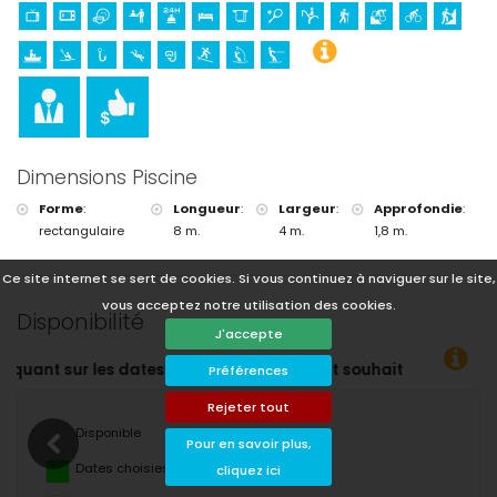
Dimensions Piscine
Forme
:
Longueur
:
Largeur
:
Approfondie
:
rectangulaire
8 m.
4 m.
1,8 m.
Ce site internet se sert de cookies. Si vous continuez à naviguer sur le site,
vous acceptez notre utilisation des cookies.
Disponibilité
J'accepte
t de départ souhaitées !
Préférences
Rejeter tout
Disponible
Pour en savoir plus,
Dates choisies
cliquez ici