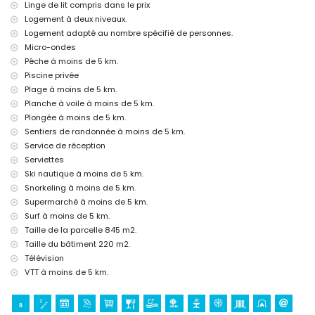
Linge de lit compris dans le prix
Sites et culture à Jávea, Costa Blanca
Logement à deux niveaux.
Logement adapté au nombre spécifié de personnes.
musée (Histórico de Jávea, Jávea), église (Virgen de Loreto, Puerto,
Jávea), monument (Pueblo de Jávea, Jávea), édifice architectural
Micro-ondes
(Pueblo de Jávea, Jávea), site historique (Pueblo de Jávea et Jávea)
Pêche à moins de 5 km.
(à moins de 5 kilomètres de l'hébergement)
Piscine privée
ruine (Molinos de Viento et Jávea) (à moins de 10 kilomètres de
Plage à moins de 5 km.
l'hébergement)
Planche à voile à moins de 5 km.
château (Portal de la Vila et Denia) (à moins de 25 kilomètres de
Plongée à moins de 5 km.
l'hébergement)
Sentiers de randonnée à moins de 5 km.
Sports
Service de réception
tennis, équitation, randonnée, VTT, cyclisme, escalade, canoë, kayak,
Serviettes
pêche, plongée, snorkeling, surf, planche à voile et ski nautique (à
Ski nautique à moins de 5 km.
moins de 5 kilomètres de la villa)
Snorkeling à moins de 5 km.
golf (Club de Golf de Jávea) (à moins de 10 kilomètres de la villa)
Supermarché à moins de 5 km.
Surf à moins de 5 km.
Taille de la parcelle 845 m2.
Taille du bâtiment 220 m2.
Télévision
VTT à moins de 5 km.