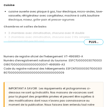
Cuisine
cuisine ouverte avec plaque à gaz, four électrique, micro-ondes, lave-
vaisselle, réfrigérateur avec congélateur, machine à café, bouilloire
électrique, mixeur, grille-pain et presse-agrumes
Chambres et salles de bains
2 chambres avec climatisation, chacune avec lit double
2 chambres avec climatisation, chacune avec 2 lits simples
(mesurant 190 par 90 cm)
PLUS...
salle de bain avec double lavabo, baignoire/douche combinée et
toilette
salle de bain avec lavabo simple, douche et toilette
Numero de registre oficiel de l'hebergement: VT-496983-A
Extérieur de la villa
Numéro d'enregistrement national du tourisme : ESFCTU0000030710003
0180700000000000000000VT-499589-A3
terrain clôturé
Code du registre national des hébergements: ESFCNT000003071000301
piscine privée mesurant 8m x 4m et 1,8m de profondeur
80700000000000000000000000000009
jardin arboré avec pelouse et mobilier de jardin avec transats
3 terrasses, dont 2 couvertes
barbecue
coin salon extérieur et coin repas extérieur
IMPORTANT A SAVOIR : Les équipements et pictogrammes ci-
dessous ne sont qu'indicatifs. Nos maisons de vacances sont
Informations supplémentaires
pour la plupart des propriétés privées et peuvent être sujettes à
ville la plus proche : Jávea (à moins de 10 kilomètres de la villa)
des modifications dont nous n'avons pas connaissance au
rivière ou rive la plus proche : Mer Méditerranée (à moins de 5
moment de la publication. Nous faisons bien entendu tout notre