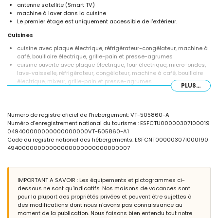
antenne satellite (Smart TV)
machine à laver dans la cuisine
Le premier étage est uniquement accessible de l'extérieur.
Cuisines
cuisine avec plaque électrique, réfrigérateur-congélateur, machine à
café, bouilloire électrique, grille-pain et presse-agrumes
cuisine ouverte avec plaque électrique, four électrique, micro-ondes,
lave-vaisselle, réfrigérateur, congélateur, machine à café, bouilloire
électrique, mixeur, grille-pain et presse-agrumes
PLUS...
Chambres et salles de bains
chambre avec climatisation, lit double et salle de bain en suite
Numero de registre oficiel de l'hebergement: VT-505860-A
chambre avec lit queen size (200 par 150 cm)
Numéro d'enregistrement national du tourisme : ESFCTU00000307100019
chambre avec climatisation, 2 lits simples (190 par 90 cm)
049400000000000000000VT-505860-A1
salle de bain en suite avec double lavabo, douche et toilettes
Code du registre national des hébergements: ESFCNT000003071000190
2 salles de bains chacune avec lavabo simple, douche et toilettes
49400000000000000000000000000007
Extérieur de la villa
piscine privée en forme de rein mesurant 7m x 3m et 1,4m de
profondeur
IMPORTANT A SAVOIR : Les équipements et pictogrammes ci-
jardin avec gravier, arbres et mobilier de jardin avec transats
dessous ne sont qu'indicatifs. Nos maisons de vacances sont
2 terrasses
pour la plupart des propriétés privées et peuvent être sujettes à
barbecue
des modifications dont nous n'avons pas connaissance au
douche extérieure
moment de la publication. Nous faisons bien entendu tout notre
espace salon extérieur et espace repas extérieur