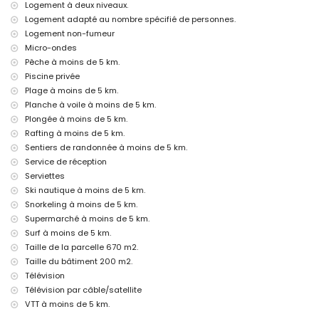
Logement à deux niveaux.
lit supplémentaire et lit/berceau pour enfants (sur demande)
Logement adapté au nombre spécifié de personnes.
Logement non-fumeur
Sites touristiques et culture à Xàbia, Costa Blanca
Micro-ondes
musée (Histórico de Xàbia, Xàbia), église (Virgen de Loreto, Puerto,
Pêche à moins de 5 km.
Xàbia), ruine (Molinos de Viento, Xàbia), monument (Pueblo de Xàbia,
Piscine privée
Xàbia), bâtiment architectural (Pueblo de Xàbia, Xàbia), lieu historique
Plage à moins de 5 km.
(Pueblo de Xàbia et Xàbia) (à moins de 10 kilomètres de
l'hébergement)
Planche à voile à moins de 5 km.
château (Portal de la Vila et Denia) (à moins de 25 kilomètres de
Plongée à moins de 5 km.
l'hébergement)
Rafting à moins de 5 km.
Sentiers de randonnée à moins de 5 km.
Sports
Service de réception
tennis, randonnée pédestre, vélo de montagne, cyclisme, escalade,
Serviettes
canoë, rafting, pêche, plongée, plongée avec tuba, surf, planche à
Ski nautique à moins de 5 km.
voile et ski nautique (à moins de 5 kilomètres de la villa)
golf (Club de Golf, Xàbia) et équitation (à moins de 10 kilomètres de
Snorkeling à moins de 5 km.
la villa)
Supermarché à moins de 5 km.
Surf à moins de 5 km.
Taille de la parcelle 670 m2.
Taille du bâtiment 200 m2.
Télévision
Télévision par câble/satellite
VTT à moins de 5 km.