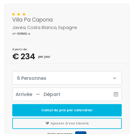
Villa Pa Capona
Javea, Costa Blanca, Espagne
VT-505860-A
À partir de
€ 234
par jour
6 Personnes
Calcul du prix par calendrier
Ajouter à vos favoris