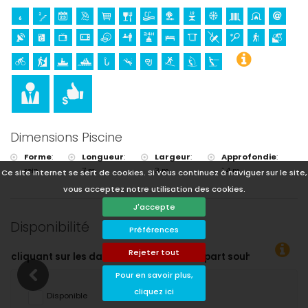
Dimensions Piscine
Forme
:
Longueur
:
Largeur
:
Approfondie
:
rein
7 m.
3 m.
1,4 m.
Ce site internet se sert de cookies. Si vous continuez à naviguer sur le site,
vous acceptez notre utilisation des cookies.
J'accepte
Disponibilité
Préférences
Rejeter tout
rt souhaitées !
Pour en savoir plus,
cliquez ici
Disponible