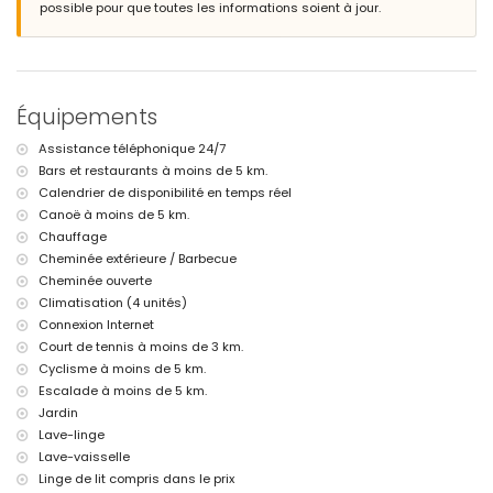
possible pour que toutes les informations soient à jour.
Informations supplémentaires
ville la plus proche : Xàbia (à moins de 5 kilomètres de la villa)
rive ou bord le plus proche : Méditerranée, Xàbia (à moins de 5
kilomètres de la villa)
Équipements
plage la plus proche : El Arenal, Xàbia (à moins de 5 kilomètres de la
villa)
Assistance téléphonique 24/7
port le plus proche : Aduanas del Mar, Xàbia (à moins de 5 kilomètres
Bars et restaurants à moins de 5 km.
de la villa)
parc le plus proche : Montgó, Xàbia (à moins de 5 kilomètres de la
Calendrier de disponibilité en temps réel
villa)
Canoë à moins de 5 km.
aéroport le plus proche : Alicante (à moins de 100 kilomètres de la
Chauffage
villa)
Cheminée extérieure / Barbecue
second aéroport le plus proche : Valence (> 100 kilomètres)
Cheminée ouverte
interdiction de fumer
Climatisation (4 unités)
animaux non admis
L'hébergement est très adapté aux familles avec enfants
Connexion Internet
Court de tennis à moins de 3 km.
Équipements et services inclus dans le prix de location de la villa
Cyclisme à moins de 5 km.
internet (WiFi)
Escalade à moins de 5 km.
fer et planche à repasser
Jardin
linge de lit et serviettes
Lave-linge
service de réception et service d'urgence 24h/24
Lave-vaisselle
chauffage électrique et climatisation
Linge de lit compris dans le prix
Équipements et services avec supplément