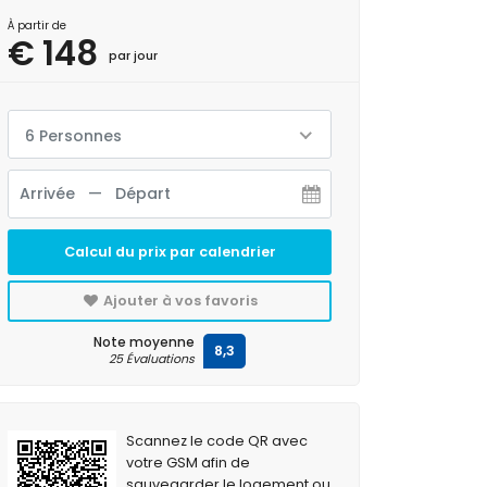
À partir de
€ 148
par jour
6 Personnes
Calcul du prix par calendrier
Ajouter à vos favoris
Note moyenne
8,3
25 Évaluations
Scannez le code QR avec
votre GSM afin de
sauvegarder le logement ou