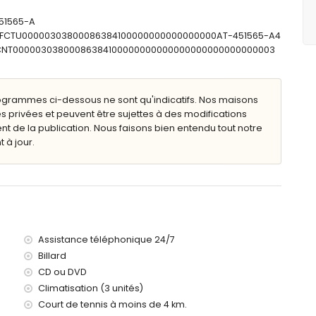
 lavabo, baignoire, douche et toilette
lette
451565-A
: ESFCTU00000303800086384100000000000000000AT-451565-A4
ESFCNT00000303800086384100000000000000000000000000003
de profondeur
n avec transats
ogrammes ci-dessous ne sont qu'indicatifs. Nos maisons
s privées et peuvent être sujettes à des modifications
de la publication. Nous faisons bien entendu tout notre
 à jour.
ètres de la villa)
 (à moins de 3 kilomètres de la villa)
omètres de la villa)
 3 kilomètres de la villa)
0 kilomètres de la villa)
Assistance téléphonique 24/7
00 kilomètres)
Billard
nt admis
CD ou DVD
c enfants
Climatisation (3 unités)
ocation de la villa
Court de tennis à moins de 4 km.