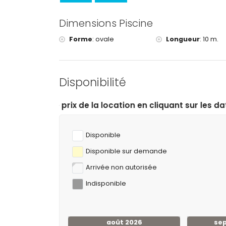
Golf (Club de Golf Ifach) et équitation (à moins d
Cyclisme (à moins de 25 kilomètres de la villa)
Dimensions Piscine
Escalade et ski nautique (à moins de 50 kilomètre
Forme
:
ovale
Longueur
:
10 m.
Disponibilité
e la location en cliquant sur les dates d’arrivée et de d
Disponible
Disponible sur demande
Arrivée non autorisée
Indisponible
août 2026
se