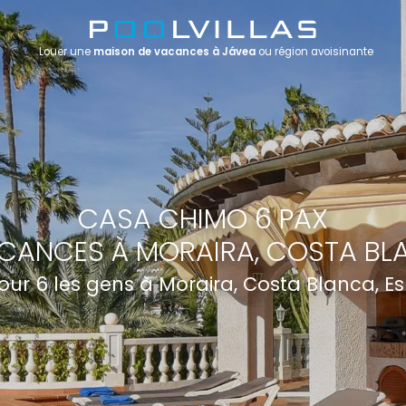
Louer une
maison de vacances à Jávea
ou région avoisinante
CASA CHIMO 6 PAX
CANCES À MORAIRA, COSTA BL
pour 6 les gens à Moraira, Costa Blanca, 