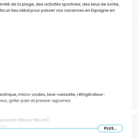
imité de la plage, des activités sportives, des lieux de sortie,
e villa un lieu idéal pour passer vos vacances en Espagne en
ectrique, micro-ondes, lave-vaisselle, réfrigérateur-
ixeur, grille-pain et presse-agrumes
mesurant 200 par 160 cm)
sion
PLUS...
mesurant 200 par 90 cm)