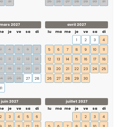
30
31
25
26
27
28
29
30
31
mars 2027
avril 2027
me
je
ve
sa
di
lu
ma
me
je
ve
sa
di
1
2
3
4
3
4
5
6
7
5
6
7
8
9
10
11
10
11
12
13
14
12
13
14
15
16
17
18
17
18
19
20
21
19
20
21
22
23
24
25
24
25
26
27
28
26
27
28
29
30
31
juin 2027
juillet 2027
me
je
ve
sa
di
lu
ma
me
je
ve
sa
di
2
3
4
5
6
1
2
3
4
9
10
11
12
13
5
6
7
8
9
10
11