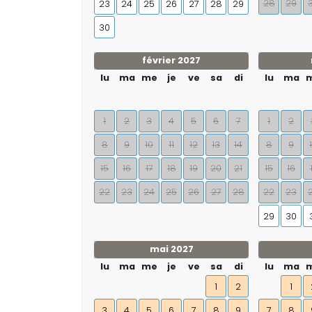
28
29
23
24
25
26
27
28
29
30
février 2027
lu
ma
me
je
ve
sa
di
lu
ma
1
2
3
4
5
6
7
1
2
8
9
10
11
12
13
14
8
9
15
16
17
18
19
20
21
15
16
22
23
24
25
26
27
28
22
23
29
30
mai 2027
lu
ma
me
je
ve
sa
di
lu
ma
1
2
1
3
4
5
6
7
8
9
7
8