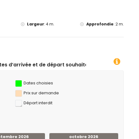
e 10 kilomètres de la villa)
s de la villa)
Largeur
:
4 m.
Approfondie
:
2 m.
épart souhaitées !
Dates choisies
Prix ​​sur demande
Départ interdit
ptembre 2026
octobre 2026