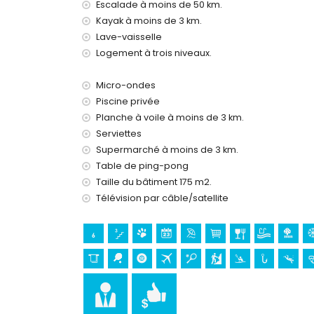
Internet (WiFi)
Escalade à moins de 50 km.
Aspirateur et fer avec planche à repasser
Kayak à moins de 3 km.
Linge de lit et serviettes
Lave-vaisselle
Service d'urgence 24 heures sur 24
Logement à trois niveaux.
Billard et tennis de table
Chauffage central et climatisation
Micro-ondes
Équipements et services avec supplément
Piscine privée
Service aéroport
Planche à voile à moins de 3 km.
Lit supplémentaire (sur demande)
Serviettes
Supermarché à moins de 3 km.
Divertissements et activités de loisirs pour v
Table de ping-pong
Discothèque, boîte de nuit, bar et promenade (E
Taille du bâtiment 175 m2.
Sites touristiques et culture à Moraira, Costa
Télévision par câble/satellite
Église (Église Paroissiale de Sainte Catherine)
monument (Tour de guet du Cap d'Or) et site his
l'hébergement)
Musée (Écomusée Cemroqt L'almassera) (à moi
Sports
Tennis, kayak, pêche, plongée, snorkeling, surf e