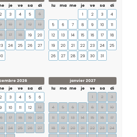
me
je
ve
sa
di
lu
ma
me
je
ve
sa
di
6
2
3
4
5
1
2
3
4
9
10
11
12
13
5
6
7
8
9
10
11
16
17
18
19
20
12
13
14
15
16
17
18
23
24
25
26
27
19
20
21
22
23
24
25
30
26
27
28
29
30
31
cembre 2026
janvier 2027
me
je
ve
sa
di
lu
ma
me
je
ve
sa
di
1
2
3
2
3
4
5
6
13
4
5
6
7
8
9
10
9
10
11
12
16
17
18
19
20
11
12
13
14
15
16
17
23
24
25
26
27
18
19
20
21
22
23
24