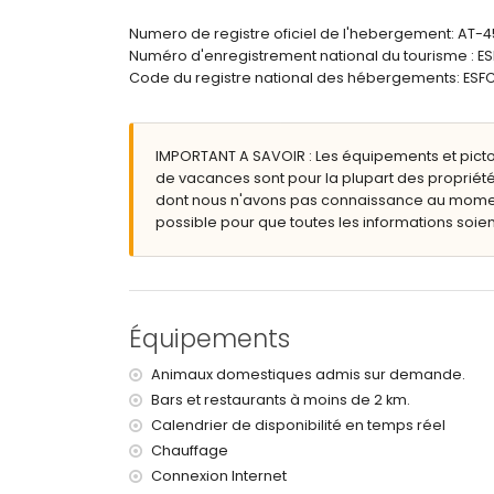
2 salles de bains en suite, chacune avec double
Salle de bain avec lavabo simple, douche et toi
Numero de registre oficiel de l'hebergement: AT-
Numéro d'enregistrement national du tourisme 
Extérieur de la villa
Code du registre national des hébergements: 
Grand terrain clos
Piscine privée ovale mesurant 10m x 4m et 2m 
Jardin avec gravier, arbres et mobilier de jardi
IMPORTANT A SAVOIR : Les équipements et pict
2 terrasses
de vacances sont pour la plupart des propriété
Cuisine extérieure
dont nous n'avons pas connaissance au moment 
Coin salon extérieur
possible pour que toutes les informations soient
Informations supplémentaires
Ville la plus proche : Moraira (à moins de 3 kilom
Rivière ou rive la plus proche : Mer Méditerranée
Plage la plus proche : El Portet (à moins de 3 kil
Équipements
Port le plus proche : Port de El Portet (à moins de
Aéroport le plus proche : Alicante (à moins de 10
Animaux domestiques admis sur demande.
Deuxième aéroport le plus proche : Valence (> 1
Bars et restaurants à moins de 2 km.
Veuillez consulter pour savoir si les animaux so
Calendrier de disponibilité en temps réel
L’hébergement est très adapté aux familles ave
Chauffage
Équipements et services inclus dans le prix de l
Connexion Internet