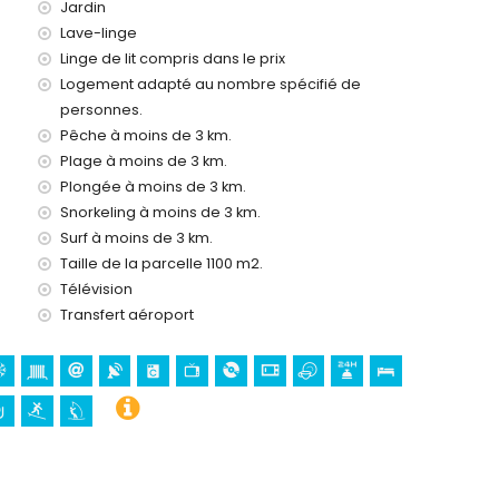
Jardin
Lave-linge
Linge de lit compris dans le prix
Logement adapté au nombre spécifié de
personnes.
Pêche à moins de 3 km.
Plage à moins de 3 km.
Plongée à moins de 3 km.
Snorkeling à moins de 3 km.
Surf à moins de 3 km.
os vacances à Moraira, Costa Blanca
Taille de la parcelle 1100 m2.
l Portet) (à moins de 5 kilomètres de la maison)
Télévision
 Blanca
Transfert aéroport
, château (Château de Moraira), ruine (Château de Moraira),
torique (Centre Historique) (à moins de 5 kilomètres de
ns de 10 kilomètres de l'hébergement)
t planche à voile (à moins de 5 kilomètres de la villa)