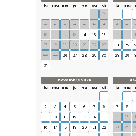
lu
ma
me
je
ve
sa
di
lu
ma
1
2
1
3
4
5
6
7
8
9
7
8
10
11
12
13
14
15
14
15
16
17
18
19
20
21
22
23
21
22
24
25
26
27
28
29
30
28
29
31
novembre 2026
dé
lu
ma
me
je
ve
sa
di
lu
ma
1
1
2
3
4
5
6
7
8
7
8
14
15
9
10
11
12
13
14
15
21
22
16
17
18
19
20
21
22