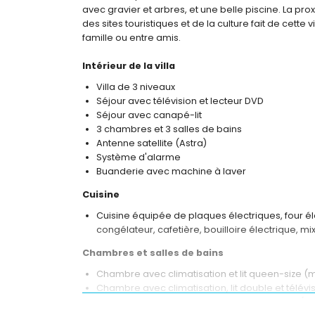
avec gravier et arbres, et une belle piscine. La prox
des sites touristiques et de la culture fait de cett
famille ou entre amis.
Intérieur de la villa
Villa de 3 niveaux
Séjour avec télévision et lecteur DVD
Séjour avec canapé-lit
3 chambres et 3 salles de bains
Antenne satellite (Astra)
Système d'alarme
Buanderie avec machine à laver
Cuisine
Cuisine équipée de plaques électriques, four él
congélateur, cafetière, bouilloire électrique, m
Chambres et salles de bains
Chambre avec climatisation et lit queen-size (
Chambre avec climatisation, lit double et télévi
Chambre avec climatisation et 2 lits simples (