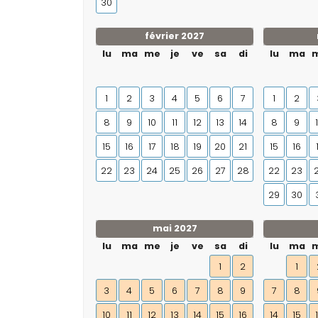
30
février 2027
lu
ma
me
je
ve
sa
di
lu
ma
1
2
3
4
5
6
7
1
2
8
9
10
11
12
13
14
8
9
15
16
17
18
19
20
21
15
16
22
23
24
25
26
27
28
22
23
29
30
mai 2027
lu
ma
me
je
ve
sa
di
lu
ma
1
2
1
3
4
5
6
7
8
9
7
8
10
11
12
13
14
15
16
14
15