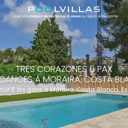
Louer une
maison de vacances à Jávea
ou région avoisinante
TRES CORAZONES 6 PAX
CANCES À MORAIRA, COSTA BL
pour 6 les gens à Moraira, Costa Blanca, 