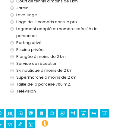
Court de tennis à moins de 1 km.
Jardin
ocation de la villa
Lave-linge
Linge de lit compris dans le prix
Logement adapté au nombre spécifié de
personnes.
eures sur 24
Parking privé
Piscine privée
Plongée à moins de 2 km.
emande)
Service de réception
Ski nautique à moins de 2 km.
os vacances à Moraira, Costa Blanca
Supermarché à moins de 2 km.
ètres de la maison)
Taille de la parcelle 700 m2.
oraira) (à moins de 5 kilomètres de la maison)
Télévision
 Blanca
Église Sainte-Catherine), monument (Monument à la Musique),
historique (Centre Historique de Teulada) (à moins de 1000
ilomètres de l'hébergement)
ines (Ruines Romaines des Bains de la Reine à Calpe) (à