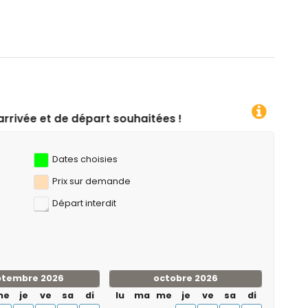
andonnée, kayak, pêche, plongée, snorkeling, surf et ski
a villa)
uhaitées !
Dates choisies
Prix ​​sur demande
Départ interdit
ptembre 2026
octobre 2026
me
je
ve
sa
di
lu
ma
me
je
ve
sa
di