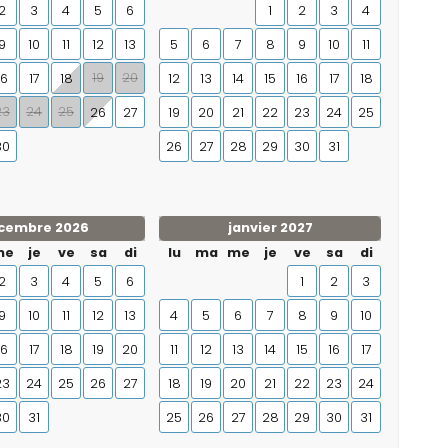
2
3
4
5
6
1
2
3
4
9
10
11
12
13
5
6
7
8
9
10
11
19
20
16
17
18
12
13
14
15
16
17
18
23
24
25
26
27
19
20
21
22
23
24
25
30
26
27
28
29
30
31
cembre 2026
janvier 2027
me
je
ve
sa
di
lu
ma
me
je
ve
sa
di
2
3
4
5
6
1
2
3
9
10
11
12
13
4
5
6
7
8
9
10
16
17
18
19
20
11
12
13
14
15
16
17
23
24
25
26
27
18
19
20
21
22
23
24
30
31
25
26
27
28
29
30
31