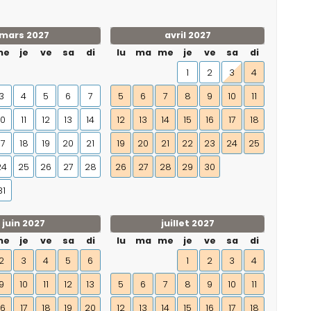
mars 2027
avril 2027
me
je
ve
sa
di
lu
ma
me
je
ve
sa
di
1
2
3
4
3
4
5
6
7
5
6
7
8
9
10
11
10
11
12
13
14
12
13
14
15
16
17
18
17
18
19
20
21
19
20
21
22
23
24
25
24
25
26
27
28
26
27
28
29
30
31
juin 2027
juillet 2027
me
je
ve
sa
di
lu
ma
me
je
ve
sa
di
2
3
4
5
6
1
2
3
4
9
10
11
12
13
5
6
7
8
9
10
11
16
17
18
19
20
12
13
14
15
16
17
18