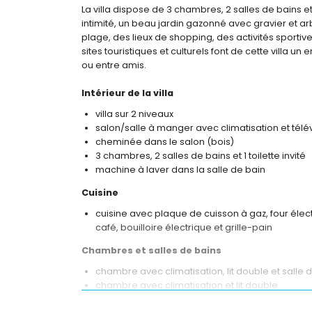
La villa dispose de 3 chambres, 2 salles de bains et 
intimité, un beau jardin gazonné avec gravier et arb
plage, des lieux de shopping, des activités sportive
sites touristiques et culturels font de cette villa 
ou entre amis.
Intérieur de la villa
villa sur 2 niveaux
salon/salle à manger avec climatisation et télé
cheminée dans le salon (bois)
3 chambres, 2 salles de bains et 1 toilette invité
machine à laver dans la salle de bain
Cuisine
cuisine avec plaque de cuisson à gaz, four élec
café, bouilloire électrique et grille-pain
Chambres et salles de bains
chambre avec climatisation, lit double et salle d
chambre avec climatisation et lit double
chambre avec climatisation, lit double et ventil