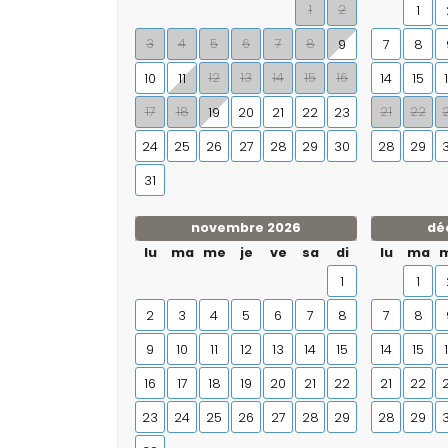
1
2
1
3
4
5
6
7
8
9
7
8
12
13
14
15
16
10
11
14
15
17
18
21
22
19
20
21
22
23
24
25
26
27
28
29
30
28
29
31
novembre 2026
dé
lu
ma
me
je
ve
sa
di
lu
ma
1
1
2
3
4
5
6
7
8
7
8
9
10
11
12
13
14
15
14
15
16
17
18
19
20
21
22
21
22
23
24
25
26
27
28
29
28
29