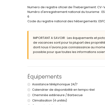
salle de bain en suite avec lavabo simple, douch
salle de bain avec lavabo simple, douche et toi
Numero de registre oficiel de l'hebergement: CV
Numéro d'enregistrement national du tourisme 
Extérieur de la villa
6
terrain clôturé
Code du registre national des hébergements: 
piscine privée mesurant 8m x 4m
beau jardin gazonné avec gravier, arbres et mob
2 terrasses, dont une couverte
IMPORTANT A SAVOIR : Les équipements et pict
barbecue
de vacances sont pour la plupart des propriété
douche extérieure
dont nous n'avons pas connaissance au moment 
espace salon extérieur et espace à manger ext
possible pour que toutes les informations soient
2 places de parking privées
Informations supplémentaires
rivière ou rivage le plus proche : la Méditerrané
plage la plus proche : Playa de les Playetes (à m
Équipements
port le plus proche : Puerto de Moraira (à moins 
parc le plus proche à moins de 1000 mètres de la
Assistance téléphonique 24/7
aéroport le plus proche : Alicante (à moins de 10
Calendrier de disponibilité en temps réel
deuxième aéroport le plus proche : Valence (> 1
Cheminée extérieure / Barbecue
interdiction de fumer
animaux non admis
Climatisation (4 unités)
L'hébergement est très adapté pour les famille