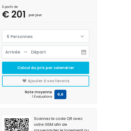
À partir de
€ 201
par jour
6 Personnes
Calcul du prix par calendrier
Ajouter à vos favoris
Note moyenne
6,6
1 Évaluations
Scannez le code QR avec
votre GSM afin de
sauvegarder le logement ou