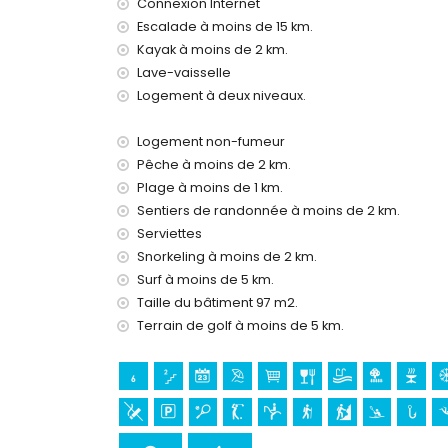
Connexion Internet
Escalade à moins de 15 km.
Installations et services inclus dans le prix de l
Kayak à moins de 2 km.
internet (WiFi)
Lave-vaisselle
fer et planche à repasser
Logement à deux niveaux.
linge de lit et serviettes
service de réception et service d'urgence 24 h
chauffage central et climatisation
Logement non-fumeur
Pêche à moins de 2 km.
Installations et services à supplément
Plage à moins de 1 km.
lit supplémentaire et lit bébé/berceau (sur d
Sentiers de randonnée à moins de 2 km.
Serviettes
Divertissements et activités de loisirs pour v
Snorkeling à moins de 2 km.
théâtre, discothèque et bar (à moins de 1000 m
Surf à moins de 5 km.
cinéma et promenade (Promenade Maritime de M
Taille du bâtiment 97 m2.
Sites touristiques et culture à Moraira, Costa
Terrain de golf à moins de 5 km.
musée (Musée d'Histoire de Teulada), église (
bâtiment architectural (Hôtel de Ville) et lieu 
mètres de l'hébergement)
château (Château de Moraira) (à moins de 5 k
palais (Palais des Comtes de Cocentaina) et ru