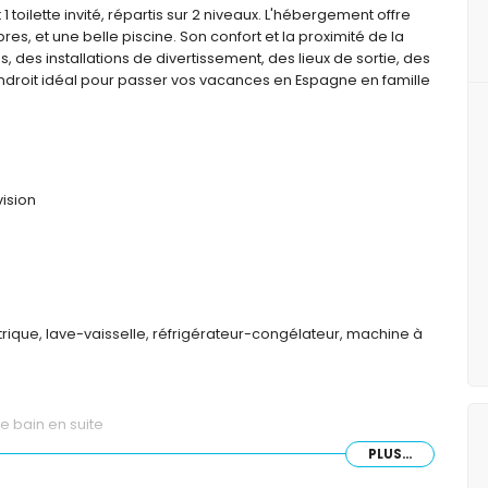
1 toilette invité, répartis sur 2 niveaux. L'hébergement offre
res, et une belle piscine. Son confort et la proximité de la
s, des installations de divertissement, des lieux de sortie, des
un endroit idéal pour passer vos vacances en Espagne en famille
vision
trique, lave-vaisselle, réfrigérateur-congélateur, machine à
e bain en suite
PLUS...
ateur