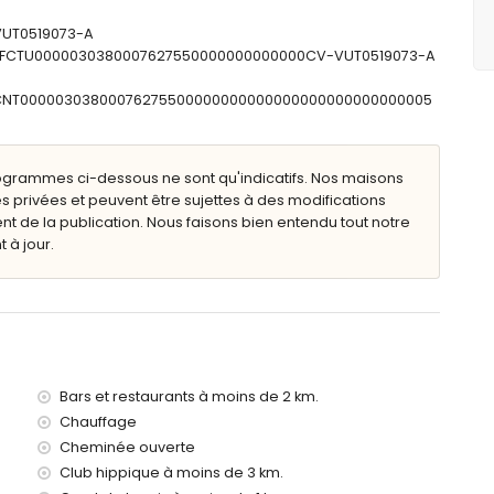
e et toilette
lette
-VUT0519073-A
: ESFCTU0000030380007627550000000000000CV-VUT0519073-A
ESFCNT00000303800076275500000000000000000000000000005
ilier de jardin avec transats
ogrammes ci-dessous ne sont qu'indicatifs. Nos maisons
s privées et peuvent être sujettes à des modifications
de la publication. Nous faisons bien entendu tout notre
érieur
 à jour.
e (à moins de 1000 mètres de la villa)
oins de 1000 mètres de la villa)
de 2 kilomètres de la villa)
 villa
Bars et restaurants à moins de 2 km.
0 kilomètres de la villa)
Chauffage
00 kilomètres)
Cheminée ouverte
Club hippique à moins de 3 km.
s avec enfants