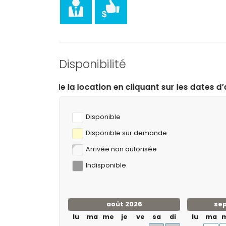
moins de 25 kilomètres de l'hébergement)
Sports
tennis (à moins de 1000 mètres de la villa)
golf (Club de Golf Ifach, Benissa), équitation, r
nautique (à moins de 5 kilomètres de la villa)
Disponibilité
cyclisme et canoë (à moins de 10 kilomètres de l
escalade (à moins de 25 kilomètres de la villa)
tion en cliquant sur les dates d’arrivée et de départ so
Disponible
Disponible sur demande
Arrivée non autorisée
Indisponible
août 2026
se
lu
ma
me
je
ve
sa
di
lu
ma