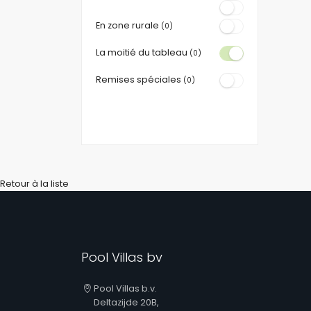
En zone rurale
(0)
La moitié du tableau
(0)
Remises spéciales
(0)
Retour à la liste
Pool Villas bv
Pool Villas b.v.
Deltazijde 20B,