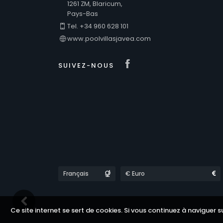
1261 ZM, Blaricum,
Pays-Bas
Tel. +34 960 628 101
www.poolvillasjavea.com
Visit our Faceb
SUIVEZ-NOUS
Languages
Currencies
Ce site internet se sert de cookies. Si vous continuez à naviguer s