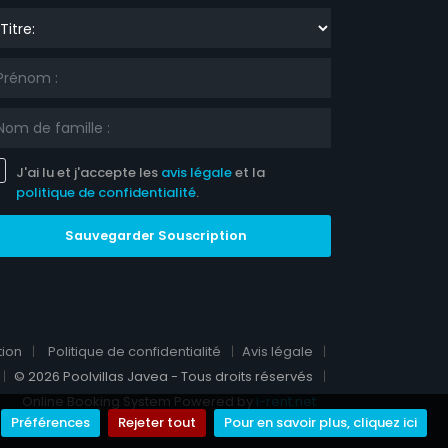
re:
J'ai lu et j'accepte les
avis légale
et la
politique de confidentialité
.
Sauvegarder Souscription
tion
Politique de confidentialité
Avis légale
© 2026 Poolvillas Javea - Tous droits réservés
Online Booking System Powered by
i-rent.net
Préférences
Rejeter tout
Pour en savoir plus, cliquez ici