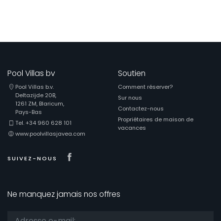
Pool Villas bv
Soutien
Pool Villas b.v.
Comment réserver?
Deltazijde 20B,
Sur nous
1261 ZM, Blaricum,
Contactez-nous
Pays-Bas
Propriétaires de maison de
Tel. +34 960 628 101
vacances
www.poolvillasjavea.com
Visit our Facebook page
SUIVEZ-NOUS
Ne manquez jamais nos offres