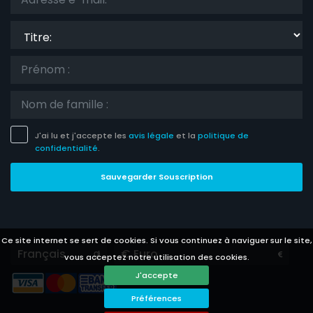
Titre:
J'ai lu et j'accepte les
avis légale
et la
politique de
confidentialité
.
Sauvegarder Souscription
Ce site internet se sert de cookies. Si vous continuez à naviguer sur le site,
Languages
Currencies
vous acceptez notre utilisation des cookies.
J'accepte
Préférences