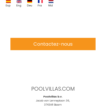
Esp
Eng
Deu
Fra
Nld
Contactez-nous
POOLVILLAS.COM
Poolvillas b.v.
Jacob van Lenneplaan 36,
3743AR Baarn