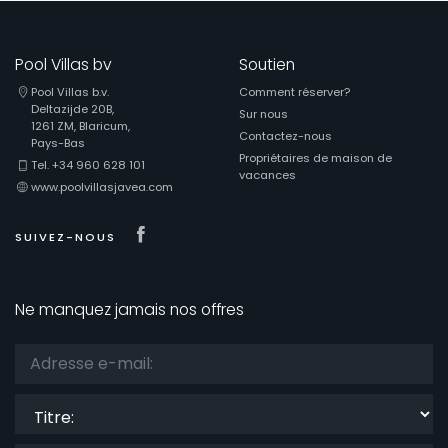
Pool Villas bv
Soutien
Pool Villas b.v.
Comment réserver?
Deltazijde 20B,
Sur nous
1261 ZM, Blaricum,
Contactez-nous
Pays-Bas
Propriétaires de maison de
Tel. +34 960 628 101
vacances
www.poolvillasjavea.com
Visit our Facebook page
SUIVEZ-NOUS
Ne manquez jamais nos offres
Titre: