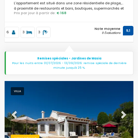
L'appartement est situé dans une zone résidentielle de plage,
à proximité de restaurants et bars, boutiques, supermarchés et
Prix par jour à partir de:
€ 168
d'un court de tennis, à 1 km de la Plage de l'Arenal et à 1 km de
la Méditerranée.
Conditions
Note moyenne
9,1
6
3
3
9 Évaluations
Optionnel
Remises spéciales - Jardines de Masia
Pour les nuits entre 01/07/2026 - 13/09/2026: remise spéciale de dernière
minute jusqu'à 25 %.
Distances
VILLA
Confort
Previous
Next
Services