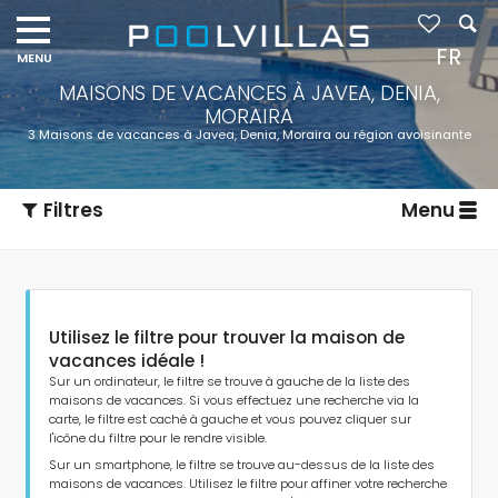
Navigation
menu
FR
MAISONS DE VACANCES À JAVEA, DENIA,
MORAIRA
3 Maisons de vacances à Javea, Denia, Moraira ou région avoisinante
Filtres
Menu
Utilisez le filtre pour trouver la maison de
vacances idéale !
Sur un ordinateur, le filtre se trouve à gauche de la liste des
maisons de vacances. Si vous effectuez une recherche via la
carte, le filtre est caché à gauche et vous pouvez cliquer sur
Type d'hébergement
l'icône du filtre pour le rendre visible.
Sur un smartphone, le filtre se trouve au-dessus de la liste des
maisons de vacances. Utilisez le filtre pour affiner votre recherche