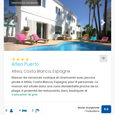
MAISON DE VACANCES
Pour la famille
(1)
Pour les couples
(0)
Près de la plage
(1)
Previous
Next
Zone de plage
(2)
Près de parcours de golf
(0)
En zone rurale
(0)
Altea Puerto
La moitié du tableau
(0)
Altea, Costa Blanca, Espagne
Remises spéciales
(2)
Maison de vacances rustique et charmante avec piscine
privée à Altea, Costa Blanca, Espagne, pour 8 personnes. La
maison est située dans une zone résidentielle proche de la
plage, à proximité de restaurants, bars, boutiques et
Consulter le prix
supermarchés, et se trouve à 200 m de la plage d'Altea.
Note moyenne
8,6
8
4
3
1 Évaluations