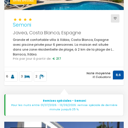
OFFRE SPÉCIALE
Vues
Semoni
Javea, Costa Blanca, Espagne
Catégories supplémentaires
Grande et confortable villa à Xàbia, Costa Blanca, Espagne
avec piscine privée pour 6 personnes. La maison est située
dans une zone résidentielle de plage, à 2 km de la plage de La
Dernière visite
Barraca, Xàbia.
(0)
Prix par jour à partir de:
€ 217
Vos favoris
(0)
Note moyenne
8,6
Nouveautés
6
3
2
(0)
10 Évaluations
Meilleur
(3)
Propriétés de luxe
(0)
Remises spéciales - Semoni
Pour les nuits entre 01/07/2026 - 13/09/2026: remise spéciale de dernière
Weekend
minute jusqu'à 25 %.
(3)
Du mois
(2)