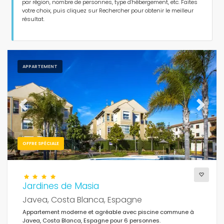
Personnes
par région, nombre de personnes, type d'hébergement, etc. Faites
votre choix, puis cliquez sur Rechercher pour obtenir le meilleur
résultat.
Chambres
Salles de bains
APPARTEMENT
Previous
Next
Votre sélection
(3)
OFFRE SPÉCIALE
Weekend
Effacer les filtres
Jardines de Masia
Javea, Costa Blanca, Espagne
Appartement moderne et agréable avec piscine commune à
Javea, Costa Blanca, Espagne pour 6 personnes.
Services populaires