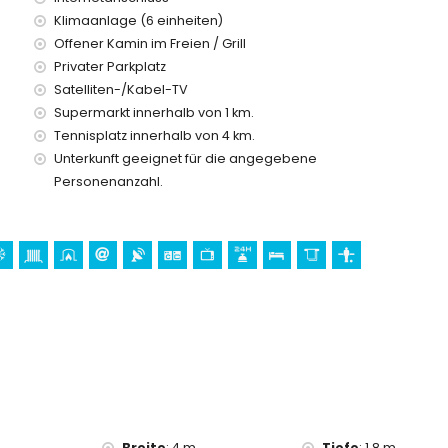
Klimaanlage (6 einheiten)
Offener Kamin im Freien / Grill
Privater Parkplatz
is dieses Ferienhauses enthalten
Satelliten-/Kabel-TV
Supermarkt innerhalb von 1 km.
Tennisplatz innerhalb von 4 km.
Unterkunft geeignet für die angegebene
Personenanzahl.
reis
en Urlaub in Altea, Costa Blanca
 Kilometern vom Haus)
ura) und Wasserpark (Agualandia) (innerhalb von 10
 Blanca
5 Kilometern von der Unterkunft)
Breite
:
4 m.
Tiefe
:
1,8 m.