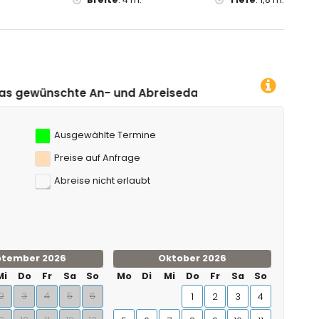
 von 5 Kilometern vom Haus)
ern vom Haus)
d Abreisedatum klicken!
Ausgewählte Termine
Preise auf Anfrage
Abreise nicht erlaubt
ptember 2026
Oktober 2026
Mi
Do
Fr
Sa
So
Mo
Di
Mi
Do
Fr
Sa
So
2
3
4
5
6
1
2
3
4