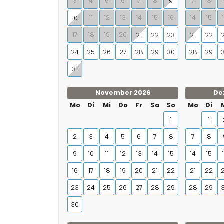
3
4
5
6
7
8
7
8
9
11
12
13
14
15
16
14
15
10
17
18
19
20
21
22
23
21
22
24
25
26
27
28
29
30
28
29
31
November 2026
De
Mo
Di
Mi
Do
Fr
Sa
So
Mo
Di
1
1
2
3
4
5
6
7
8
7
8
9
10
11
12
13
14
15
14
15
16
17
18
19
20
21
22
21
22
23
24
25
26
27
28
29
28
29
30