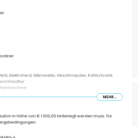
er
ockner
ld, Elektroherd, Mikrowelle, Geschirrspüler, Kühlschrank,
nd Entsafter
affeemaschine
MEHR...
nd Fernseher
ppelbett
Kaution in Höhe von € 1.000,00 hinterlegt werden muss. Für
chungsbedingungen.
en
, Dusche, Bidet und Toilette
-484811-A
e, Dusche und Toilette