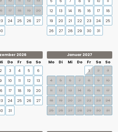
9
10
11
12
13
5
6
7
8
9
10
11
16
17
18
19
20
12
13
14
15
16
17
18
23
24
25
26
27
19
20
21
22
23
24
25
30
26
27
28
29
30
31
zember 2026
Januar 2027
Mi
Do
Fr
Sa
So
Mo
Di
Mi
Do
Fr
Sa
So
2
3
2
3
4
5
6
1
4
5
6
7
8
9
10
9
10
11
12
13
11
12
13
14
15
16
17
16
17
18
19
20
18
19
20
21
22
23
24
23
24
25
26
27
25
26
27
28
29
30
31
30
31