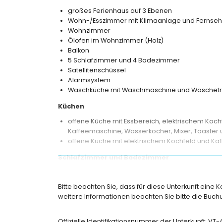
großes Ferienhaus auf 3 Ebenen
Wohn-/Esszimmer mit Klimaanlage und Fernseh
Wohnzimmer
Ölofen im Wohnzimmer (Holz)
Balkon
5 Schlafzimmer und 4 Badezimmer
Satellitenschüssel
Alarmsystem
Waschküche mit Waschmaschine und Wäschetr
Küchen
offene Küche mit Essbereich, elektrischem Kochfe
Kaffeemaschine, Wasserkocher, Mixer, Toaster u
offene Küche mit elektrischem Kochfeld und K
Schlafzimmer und Badezimmer
Schlafzimmer mit Klimaanlage, Kingsize-Bett u
2 Schlafzimmer mit Klimaanlage, jeweils mit Do
Bitte beachten Sie, dass für diese Unterkunft eine 
Schlafzimmer mit Doppelbett
weitere Informationen beachten Sie bitte die Bu
Schlafzimmer mit Klimaanlage und 2 Einzelbett
Badezimmer mit Doppelwaschbecken, Badewanne
Offizielle Identifikationsnummer der Unterkunft: VT
Badezimmer mit Doppelwaschbecken, Badewann