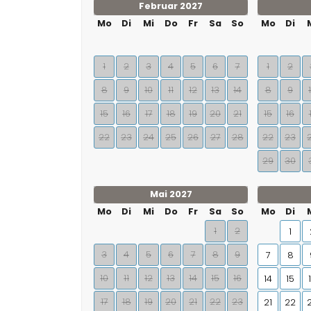
Februar 2027
Mo
Di
Mi
Do
Fr
Sa
So
Mo
Di
1
2
3
4
5
6
7
1
2
8
9
10
11
12
13
14
8
9
15
16
17
18
19
20
21
15
16
22
23
24
25
26
27
28
22
23
29
30
Mai 2027
Mo
Di
Mi
Do
Fr
Sa
So
Mo
Di
1
2
1
3
4
5
6
7
8
9
7
8
10
11
12
13
14
15
16
14
15
17
18
19
20
21
22
23
21
22