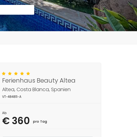
Ferienhaus Beauty Altea
Altea, Costa Blanca, Spanien
VT-484811-A
Ab
€ 360
pro Tag