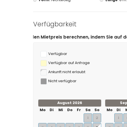
Sport
Tennis, Golf, Kajakfahren und Surfen (innerhalb
Reiten und Wasserski (innerhalb von 10 Kilomet
Verfügbarkeit
preis berechnen, indem Sie auf das gewünschte An- un
Verfügbar
Verfügbar auf Anfrage
Ankunft nicht erlaubt
Nicht verfügbar
August 2026
Se
Mo
Di
Mi
Do
Fr
Sa
So
Mo
Di
1
2
1