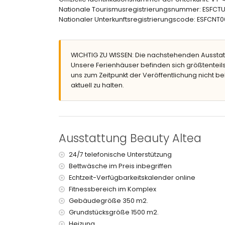
Nationale Tourismusregistrierungsnummer: ESF
Badezimmer mit Waschbecken, Dusche und Toil
Nationaler Unterkunftsregistrierungscode: ESF
Badezimmer mit Waschbecken
Außenbereich dieses Ferienhauses
großes und eingezäuntes Grundstück
WICHTIG ZU WISSEN: Die nachstehenden Ausstat
privater Pool mit den Maßen 8m x 4m und einer 
Unsere Ferienhäuser befinden sich größtenteils
wunderbarer Rasen mit Gartenmöbeln, einschli
uns zum Zeitpunkt der Veröffentlichung nicht be
2 Terrassen
aktuell zu halten.
Außenküche und Grill
Außendusche
Außensitzbereich und Außenessbereich
privater Garagenplatz und 3 private Parkplätze
Ausstattung Beauty Altea
Weitere Informationen
nächste Stadt: Altea la Vieja (innerhalb von 10
24/7 telefonische Unterstützung
nächster Fluss oder Ufer: Mittelmeer (innerhalb
Bettwäsche im Preis inbegriffen
nächster Strand: Playa la Olla (innerhalb von 4
Echtzeit-Verfügbarkeitskalender online
nächster Hafen: Altea (innerhalb von 5 Kilomet
Fitnessbereich im Komplex
nächster Park (innerhalb von 10 Kilometern vom
Gebäudegröße 350 m2.
nächster Flughafen: Alicante (innerhalb von 10
Grundstücksgröße 1500 m2.
zweitnächster Flughafen: Valencia (> 100 Kilome
öffentliche Verkehrsmittel in der Nähe: Bus inn
Heizung