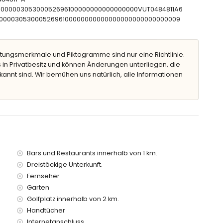
CTU00000305300052696100000000000000000VUT0484811A6
ette
CNT00000305300052696100000000000000000000000000009
tungsmerkmale und Piktogramme sind nur eine Richtlinie.
Tiefe von 1,8m
 in Privatbesitz und können Änderungen unterliegen, die
eßlich Liegen
kannt sind. Wir bemühen uns natürlich, alle Informationen
00 Metern vom Haus)
Bars und Restaurants innerhalb von 1 km.
 von 4 Kilometern vom Haus)
Dreistöckige Unterkunft.
 Kilometern vom Haus)
Fernseher
ern vom Haus)
Garten
 Haus)
Golfplatz innerhalb von 2 km.
0 Kilometern vom Haus)
Handtücher
ter)
erhalb von 3 Kilometern und Zug innerhalb von 5 Kilometern
Internetanschluss