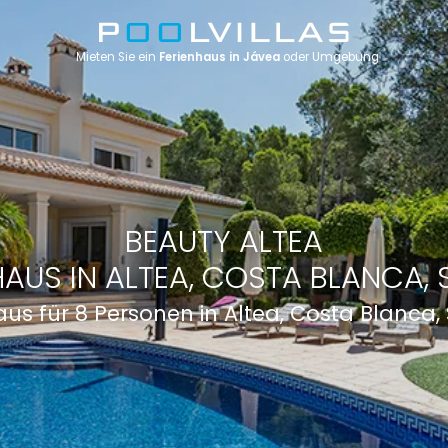
Mieten Sie ein
Ferienhaus in Jávea
oder Umgebung
BEAUTY ALTEA
HAUS IN ALTEA, COSTA BLANCA, 
aus für 8 Personen in Altea, Costa Blanca,