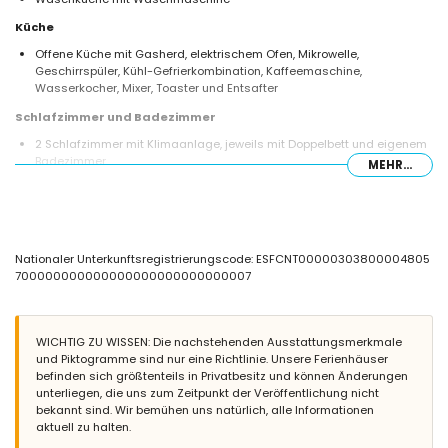
Küche
Offene Küche mit Gasherd, elektrischem Ofen, Mikrowelle,
Geschirrspüler, Kühl-Gefrierkombination, Kaffeemaschine,
Wasserkocher, Mixer, Toaster und Entsafter
Schlafzimmer und Badezimmer
2 Schlafzimmer mit Klimaanlage, jeweils mit Doppelbett und eigenem
Badezimmer
MEHR...
2 Schlafzimmer mit Klimaanlage, jeweils mit Doppelbett
Eigenes Badezimmer mit Doppelwaschbecken, Dusche und WC
Eigenes Badezimmer mit Einzelwaschbecken, Dusche und WC
Badezimmer mit Einzelwaschbecken, Badewanne/Dusche-
Kombination und WC
Nationaler Unterkunftsregistrierungscode: ESFCNT00000303800004805
Außenbereich der Villa
700000000000000000000000000007
Eingezäuntes Grundstück
Privater Pool in Nierenform, 6m x 3m groß und 2m tief
2 Terrassen, von denen eine überdacht ist
WICHTIG ZU WISSEN: Die nachstehenden Ausstattungsmerkmale
Außenküche und Grill
und Piktogramme sind nur eine Richtlinie. Unsere Ferienhäuser
Außendusche
befinden sich größtenteils in Privatbesitz und können Änderungen
Sitzbereich im Freien und Essbereich im Freien
unterliegen, die uns zum Zeitpunkt der Veröffentlichung nicht
bekannt sind. Wir bemühen uns natürlich, alle Informationen
Weitere Informationen
aktuell zu halten.
Nächste Stadt: Poble Nou de Benitachell (innerhalb von 4 Kilometern