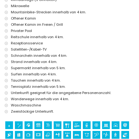
Unterhaltungs- und Freizeitmöglichkeiten für Ihren Urlaub in
Mikrowelle
Benitachell, Costa Blanca
Mountainbike-Strecken innerhalb von 4 km.
Bar (innerhalb von 5 Kilometern vom Haus)
Offener Kamin
Sehenswürdigkeiten und Kultur in Benitachell, Costa Blanca
Offener Kamin im Freien / Grill
Privater Pool
Architektonisches Gebäude (Pueblo Histórico, Benitachell),
Reitschule innerhalb von 4 km.
historischer Ort (Pueblo Histórico und Benitachell) (innerhalb von 5
Rezeptionsservice
Kilometern von der Unterkunft)
Museum (Pueblo Histórico, Javea), Kirche (Parroquia de Santa María
Satelliten-/Kabel-TV
Magdalena, Benitachell), Burg (Castell de Teulada-Moraira), Ruine
Schnorcheln innerhalb von 4 km.
(Torre del Cap d'Or) und Denkmal (Castell de Teulada-Moraira)
Strand innerhalb von 4 km.
(innerhalb von 10 Kilometern von der Unterkunft)
Supermarkt innerhalb von 5 km.
Sport
Surfen innerhalb von 4 km.
Tauchen innerhalb von 4 km.
Tennis, Reiten, Wandern, Mountainbiking, Radfahren, Kanufahren,
Tennisplatz innerhalb von 5 km.
Kajakfahren, Angeln, Tauchen, Schnorcheln und Surfen (innerhalb von
5 Kilometern von der Villa)
Unterkunft geeignet für die angegebene Personenanzahl.
Golf (Club de Golf Javea) (innerhalb von 10 Kilometern von der Villa)
Wanderwege innerhalb von 4 km.
Klettern (innerhalb von 25 Kilometern von der Villa)
Waschmaschine
Zweistöckige Unterkunft.