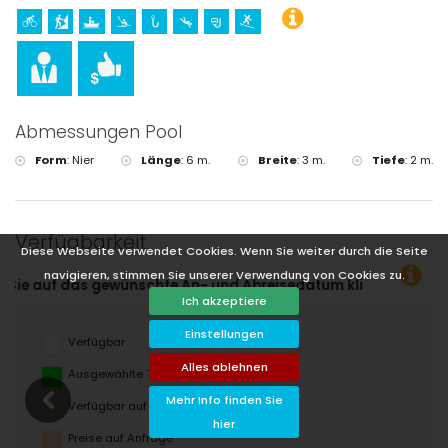
Abmessungen Pool
Form
:
Nier
Länge
:
6 m.
Breite
:
3 m.
Tiefe
:
2 m.
Verfügbarkeit
Diese Webseite verwendet Cookies. Wenn Sie weiter durch die Seite
navigieren, stimmen Sie unserer Verwendung von Cookies zu.
te An- und Abreisedatum klicken!
Ich akzeptiere
Einstellungen
Verfügbar
Alles ablehnen
Ausgewählte Termine
Mehr Info finden Sie
Verfügbar auf Anfrage
hier
Preise auf Anfrage