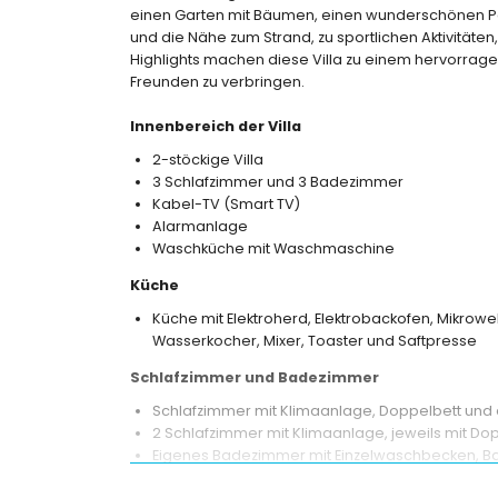
einen Garten mit Bäumen, einen wunderschönen Poo
und die Nähe zum Strand, zu sportlichen Aktivitäte
Highlights machen diese Villa zu einem hervorragen
Freunden zu verbringen.
Innenbereich der Villa
2-stöckige Villa
3 Schlafzimmer und 3 Badezimmer
Kabel-TV (Smart TV)
Alarmanlage
Waschküche mit Waschmaschine
Küche
Küche mit Elektroherd, Elektrobackofen, Mikrowe
Wasserkocher, Mixer, Toaster und Saftpresse
Schlafzimmer und Badezimmer
Schlafzimmer mit Klimaanlage, Doppelbett u
2 Schlafzimmer mit Klimaanlage, jeweils mit Do
Eigenes Badezimmer mit Einzelwaschbecken, B
2 Badezimmer jeweils mit Einzelwaschbecken, D