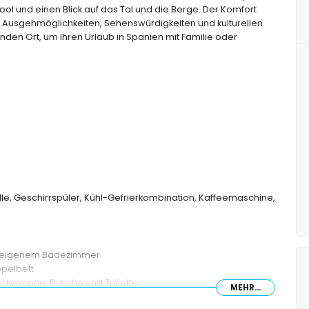
l und einen Blick auf das Tal und die Berge. Der Komfort
n, Ausgehmöglichkeiten, Sehenswürdigkeiten und kulturellen
den Ort, um Ihren Urlaub in Spanien mit Familie oder
lle, Geschirrspüler, Kühl-Gefrierkombination, Kaffeemaschine,
nd eigenem Badezimmer
ppelbett
adewanne, Dusche und Toilette
MEHR...
usche und Toilette