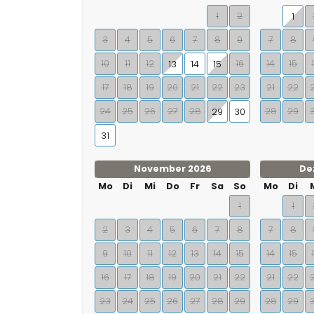
1
2
1
3
4
5
6
7
8
9
7
8
10
11
12
16
14
15
13
14
15
17
18
19
20
21
22
23
21
22
24
25
26
27
28
28
29
29
30
31
November 2026
De
Mo
Di
Mi
Do
Fr
Sa
So
Mo
Di
1
1
2
3
4
5
6
7
8
7
8
9
10
11
12
13
14
15
14
15
16
17
18
19
20
21
22
21
22
23
24
25
26
27
28
29
28
29