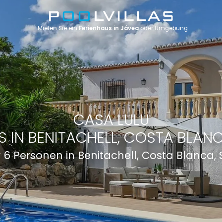
Mieten Sie ein
Ferienhaus in Jávea
oder Umgebung
CASA LULU
S IN BENITACHELL, COSTA BLANC
ür 6 Personen in Benitachell, Costa Blanca,