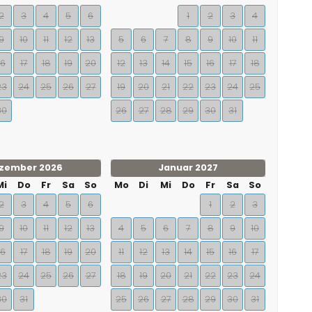
2
3
4
5
6
1
2
3
4
9
10
11
12
13
5
6
7
8
9
10
11
16
17
18
19
20
12
13
14
15
16
17
18
23
24
25
26
27
19
20
21
22
23
24
25
30
26
27
28
29
30
31
zember 2026
Januar 2027
Mi
Do
Fr
Sa
So
Mo
Di
Mi
Do
Fr
Sa
So
2
3
4
5
6
1
2
3
9
10
11
12
13
4
5
6
7
8
9
10
16
17
18
19
20
11
12
13
14
15
16
17
23
24
25
26
27
18
19
20
21
22
23
24
30
31
25
26
27
28
29
30
31