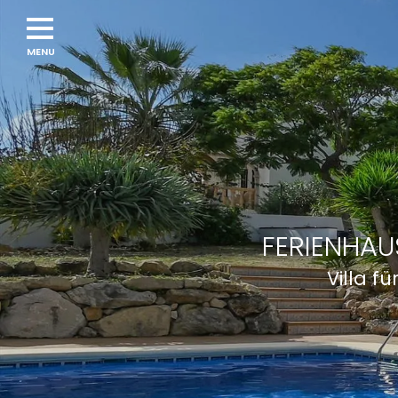
Navigation
menu
FERIENHAU
Villa f