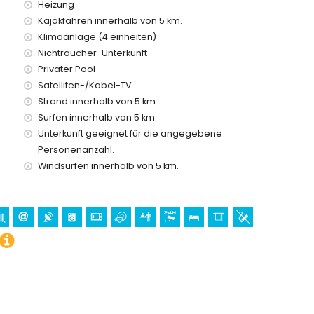
Heizung
Kajakfahren innerhalb von 5 km.
Klimaanlage (4 einheiten)
sdienst
Nichtraucher-Unterkunft
Privater Pool
preis
Satelliten-/Kabel-TV
Strand innerhalb von 5 km.
Surfen innerhalb von 5 km.
Unterkunft geeignet für die angegebene
en Urlaub in Benitachell, Costa Blanca
Personenanzahl.
tern vom Haus)
Windsurfen innerhalb von 5 km.
 Costa Blanca
itachell), Burg (Castell de Moraira), Ruine (Castell de
und historischer Ort (Centro histórico) (innerhalb von 5
halb von 10 Kilometern von der Unterkunft)
5 Kilometern von der Unterkunft)
hren, Angeln, Tauchen, Schnorcheln, Surfen und Windsurfen