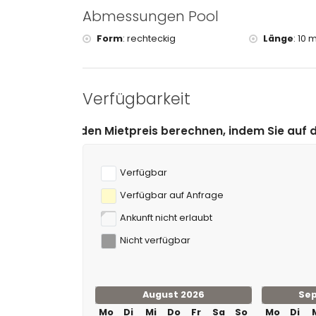
(innerhalb von 5 Kilometern von der Villa)
Abmessungen Pool
Tennis und Reiten (innerhalb von 10 Kilometern v
Form
:
rechteckig
Länge
:
10 m
Verfügbarkeit
tpreis berechnen, indem Sie auf das gewünschte An- u
Verfügbar
Verfügbar auf Anfrage
Ankunft nicht erlaubt
Nicht verfügbar
August 2026
Se
Mo
Di
Mi
Do
Fr
Sa
So
Mo
Di