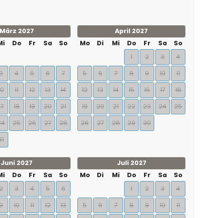
März 2027
April 2027
Mi
Do
Fr
Sa
So
Mo
Di
Mi
Do
Fr
Sa
So
1
2
3
4
3
4
5
6
7
5
6
7
8
9
10
11
10
11
12
13
14
12
13
14
15
16
17
18
17
18
19
20
21
19
20
21
22
23
24
25
24
25
26
27
28
26
27
28
29
30
31
Juni 2027
Juli 2027
Mi
Do
Fr
Sa
So
Mo
Di
Mi
Do
Fr
Sa
So
2
3
4
5
6
1
2
3
4
9
10
11
12
13
5
6
7
8
9
10
11