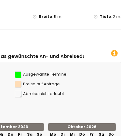
on der Villa)
.
Breite
:
5 m.
Tiefe
:
2 m.
nd Abreisedatum klicken!
Ausgewählte Termine
Preise auf Anfrage
Abreise nicht erlaubt
ptember 2026
Oktober 2026
Mi
Do
Fr
Sa
So
Mo
Di
Mi
Do
Fr
Sa
So