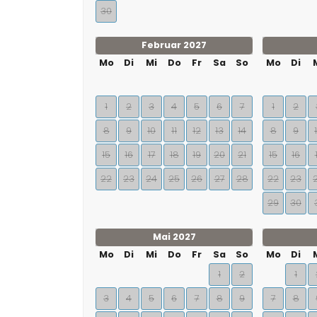
30
Februar 2027
Mo
Di
Mi
Do
Fr
Sa
So
Mo
Di
1
2
3
4
5
6
7
1
2
8
9
10
11
12
13
14
8
9
15
16
17
18
19
20
21
15
16
22
23
24
25
26
27
28
22
23
29
30
Mai 2027
Mo
Di
Mi
Do
Fr
Sa
So
Mo
Di
1
2
1
3
4
5
6
7
8
9
7
8