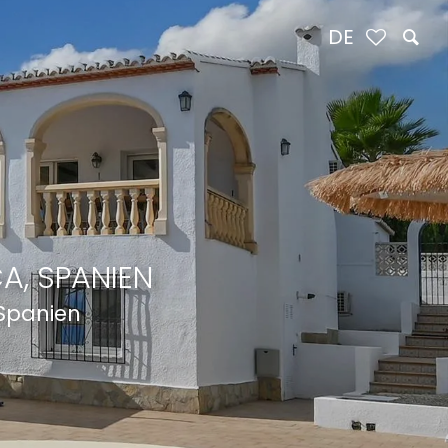
DE
A, SPANIEN
 Spanien