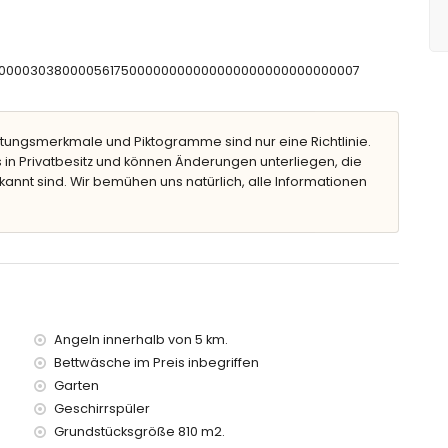
efe
CNT00000303800005617500000000000000000000000000007
nenliegen
tungsmerkmale und Piktogramme sind nur eine Richtlinie.
 in Privatbesitz und können Änderungen unterliegen, die
kannt sind. Wir bemühen uns natürlich, alle Informationen
 von der Villa)
lb von 5 Kilometern von der Villa)
metern von der Villa)
n 10 Kilometern von der Villa)
Kilometern von der Villa)
Kilometern von der Villa)
Angeln innerhalb von 5 km.
ter)
Bettwäsche im Preis inbegriffen
Garten
Kindern
Geschirrspüler
Grundstücksgröße 810 m2.
s der Villa inbegriffen