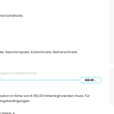
nd Schlafsofa
le, Geschirrspüler, Kühlschrank, Gefrierschrank,
nd eigenem Badezimmer
en
MEHR...
nne und Toilette
ette
Kaution in Höhe von € 150,00 hinterlegt werden muss. Für
chungsbedingungen.
T-429868-A