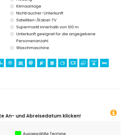
en Urlaub in Calpe, Costa Blanca
Klimaanlage
Nichtraucher-Unterkunft
 und Mundomar) und Wasserpark (Aqua Natura und
r Unterkunft)
Satelliten-/Kabel-TV
Supermarkt innerhalb von 100 m.
Unterkunft geeignet für die angegebene
hnung)
Personenanzahl.
ung)
Waschmaschine
atum klicken!
Ausgewählte Termine