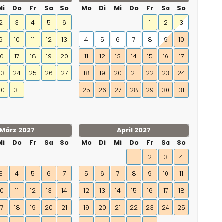
Mi
Do
Fr
Sa
So
Mo
Di
Mi
Do
Fr
Sa
So
2
3
4
5
6
1
2
3
9
10
11
12
13
4
5
6
7
8
9
10
16
17
18
19
20
11
12
13
14
15
16
17
23
24
25
26
27
18
19
20
21
22
23
24
30
31
25
26
27
28
29
30
31
März 2027
April 2027
Mi
Do
Fr
Sa
So
Mo
Di
Mi
Do
Fr
Sa
So
1
2
3
4
3
4
5
6
7
5
6
7
8
9
10
11
10
11
12
13
14
12
13
14
15
16
17
18
17
18
19
20
21
19
20
21
22
23
24
25