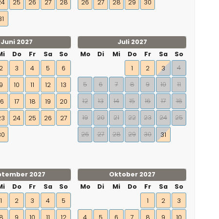
24
25
26
27
28
26
27
28
29
30
31
Juni 2027
Juli 2027
Mi
Do
Fr
Sa
So
Mo
Di
Mi
Do
Fr
Sa
So
4
2
3
4
5
6
1
2
3
5
6
7
8
9
10
11
9
10
11
12
13
12
13
14
15
16
17
18
16
17
18
19
20
19
20
21
22
23
24
25
23
24
25
26
27
26
27
28
29
30
30
31
ptember 2027
Oktober 2027
Mi
Do
Fr
Sa
So
Mo
Di
Mi
Do
Fr
Sa
So
1
2
3
4
5
1
2
3
8
9
10
11
12
4
5
6
7
8
9
10