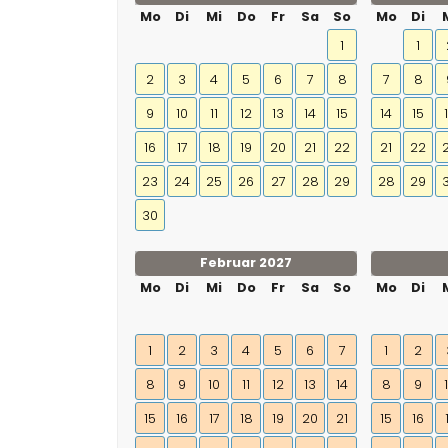
Mo
Di
Mi
Do
Fr
Sa
So
Mo
Di
1
1
2
3
4
5
6
7
8
7
8
9
10
11
12
13
14
15
14
15
16
17
18
19
20
21
22
21
22
23
24
25
26
27
28
29
28
29
30
Februar 2027
Mo
Di
Mi
Do
Fr
Sa
So
Mo
Di
1
2
3
4
5
6
7
1
2
8
9
10
11
12
13
14
8
9
15
16
17
18
19
20
21
15
16