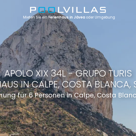
Mieten Sie ein
Ferienhaus in Jávea
oder Umgebung
APOLO XIX 34L - GRUPO TURIS
HAUS IN CALPE, COSTA BLANCA, 
ung für 6 Personen in Calpe, Costa Blan