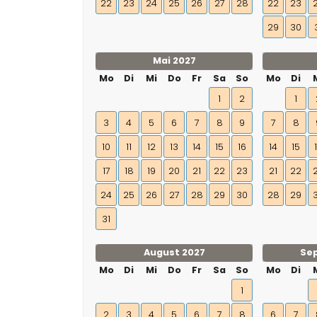
22
23
24
25
26
27
28
22
23
29
30
Mai 2027
Mo
Di
Mi
Do
Fr
Sa
So
Mo
Di
1
2
1
3
4
5
6
7
8
9
7
8
10
11
12
13
14
15
16
14
15
17
18
19
20
21
22
23
21
22
24
25
26
27
28
29
30
28
29
31
August 2027
Se
Mo
Di
Mi
Do
Fr
Sa
So
Mo
Di
1
2
3
4
5
6
7
8
6
7