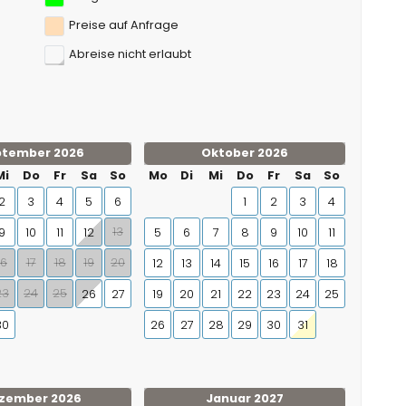
Preise auf Anfrage
Abreise nicht erlaubt
ptember 2026
Oktober 2026
Mi
Do
Fr
Sa
So
Mo
Di
Mi
Do
Fr
Sa
So
2
3
4
5
6
1
2
3
4
13
9
10
11
12
5
6
7
8
9
10
11
16
17
18
19
20
12
13
14
15
16
17
18
23
24
25
26
27
19
20
21
22
23
24
25
30
26
27
28
29
30
31
zember 2026
Januar 2027