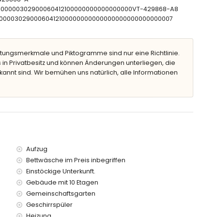
men
CTU00000302900060412100000000000000000VT-429868-A8
CNT00000302900060412100000000000000000000000000007
rn von der Wohnung)
 von 100 Metern von der Wohnung)
tungsmerkmale und Piktogramme sind nur eine Richtlinie.
lb von 100 Kilometern von der Wohnung)
 in Privatbesitz und können Änderungen unterliegen, die
von 50 Metern
kannt sind. Wir bemühen uns natürlich, alle Informationen
t, hat einen Aufzug.
rn geeignet.
 der Wohnung enthalten sind
Aufzug
Bettwäsche im Preis inbegriffen
Einstöckige Unterkunft.
Gebäude mit 10 Etagen
Gemeinschaftsgarten
Geschirrspüler
Heizung