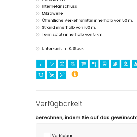
Unterhaltungs- und Freizeitaktivitäten für Ihr
Internetanschluss
Mikrowelle
Themenpark (Terra Mítica), Zoo (Terra Natura
Aqualandia) (innerhalb von 10 Kilometern von de
Öffentliche Verkehrsmittel innerhalb von 50 m.
Strand innerhalb von 100 m.
Sport
Tennisplatz innerhalb von 5 km.
Tennis (innerhalb von 5 Kilometern von der Wo
Golf (innerhalb von 10 Kilometern von der Wohn
Unterkunft im 8. Stock
Verfügbarkeit
echnen, indem Sie auf das gewünschte An- und Abreised
Verfügbar