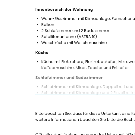
Innenbereich der Wohnung
Wohn-/Esszimmer mit Klimaanlage, Fernseher u
Balkon
2 Schlafzimmer und 2 Badezimmer
Satellitenantenne (ASTRA 19)
Waschküche mit Waschmaschine
Küche
Küche mit Elektroherd, Elektrobackofen, Mikrowel
Kaffeemaschine, Mixer, Toaster und Entsafter
Schlafzimmer und Badezimmer
Schlafzimmer mit Klimaanlage, Doppelbett u
Schlafzimmer mit Klimaanlage und 2 Einzelbett
Eigenes Badezimmer mit Waschbecken, Badewa
Badezimmer mit Waschbecken, Dusche und Toil
Bitte beachten Sie, dass für diese Unterkunft eine 
Außenbereich der Wohnung
weitere Informationen beachten Sie bitte die Bu
eingezäuntes Grundstück
nierenförmiger Gemeinschaftspool
Offizielle Identifikationsnummer der Unterkunft: V