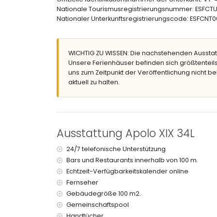
gemeinschaftlicher Garten mit Rasen und Bäu
Nationale Tourismusregistrierungsnummer: ESF
Außendusche
Nationaler Unterkunftsregistrierungscode: ESF
Weitere Informationen
nächste Stadt: Calpe (innerhalb von 1000 Mete
nächster Strand: La Fossa / Levante (innerhalb
WICHTIG ZU WISSEN: Die nachstehenden Ausstat
nächster Flughafen: El Altet (Alicante) (innerha
Unsere Ferienhäuser befinden sich größtenteils
nahe öffentliche Verkehrsmittel: Bus innerhalb 
uns zum Zeitpunkt der Veröffentlichung nicht be
Rauchen nicht erlaubt
aktuell zu halten.
Haustiere sind nicht erlaubt
Das Gebäude, in dem sich die Unterkunft befinde
Die Unterkunft ist sehr gut für Familien mit Kinde
Ausstattung und Leistungen, die im Mietpreis
Ausstattung Apolo XIX 34L
Internet (WiFi)
Bügeleisen und Bügelbrett
24/7 telefonische Unterstützung
Bettwäsche und Handtücher
Bars und Restaurants innerhalb von 100 m.
24-Stunden-Notdienst
Echtzeit-Verfügbarkeitskalender online
Fernseher
Ausstattung und Leistungen gegen Aufpreis
Gebäudegröße 100 m2.
Zentralheizung
Gemeinschaftspool
Kinderbett/Kinderreisebett (auf Anfrage)
Handtücher