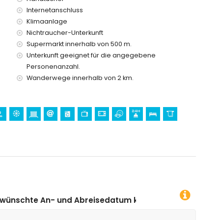
Internetanschluss
 Urlaub in Calpe, Costa Blanca
Klimaanlage
mar), Tierpark (Terra Natura) und Wasserpark (Aqualandia,
Nichtraucher-Unterkunft
 Haus)
Supermarkt innerhalb von 500 m.
Unterkunft geeignet für die angegebene
a Blanca
Personenanzahl.
rkunft)
Wanderwege innerhalb von 2 km.
nt)
tment)
ometern vom Apartment)
breisedatum klicken!