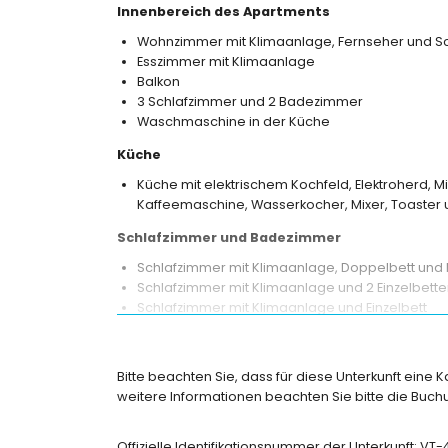
Innenbereich des Apartments
Wohnzimmer mit Klimaanlage, Fernseher und Sc
Esszimmer mit Klimaanlage
Balkon
3 Schlafzimmer und 2 Badezimmer
Waschmaschine in der Küche
Küche
Küche mit elektrischem Kochfeld, Elektroherd, Mi
Kaffeemaschine, Wasserkocher, Mixer, Toaster u
Schlafzimmer und Badezimmer
Schlafzimmer mit Klimaanlage, Doppelbett und
Schlafzimmer mit Klimaanlage und 2 Einzelbett
Schlafzimmer mit Klimaanlage und Einzelbett
Badezimmer mit Doppelwaschbecken, Badewan
Badezimmer mit Einzelwaschbecken, Dusche und
Bitte beachten Sie, dass für diese Unterkunft eine 
Außenbereich des Apartments
weitere Informationen beachten Sie bitte die Bu
eingezäuntes Grundstück
Gemeinschaftspool
Offizielle Identifikationsnummer der Unterkunft: VT