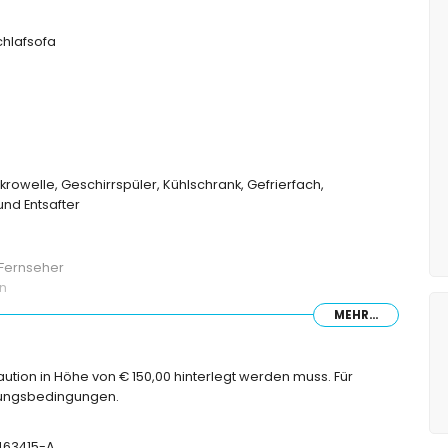
hlafsofa
krowelle, Geschirrspüler, Kühlschrank, Gefrierfach,
nd Entsafter
 Fernseher
en
MEHR...
ne und Toilette
 Toilette
Kaution in Höhe von € 150,00 hinterlegt werden muss. Für
chungsbedingungen.
-463415-A