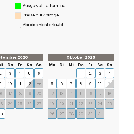
Ausgewählte Termine
Preise auf Anfrage
Abreise nicht erlaubt
ptember 2026
Oktober 2026
Mi
Do
Fr
Sa
So
Mo
Di
Mi
Do
Fr
Sa
So
2
3
4
5
6
1
2
3
4
13
9
10
11
12
5
6
7
8
9
10
11
16
17
18
19
20
12
13
14
15
16
17
18
23
24
25
26
27
19
20
21
22
23
24
25
26
27
28
29
30
31
30