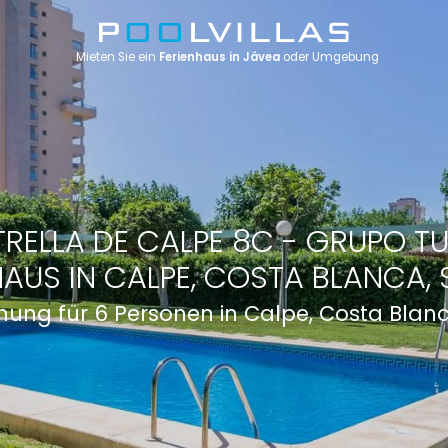
Mieten Sie ein
Ferienhaus in Jávea
oder Umgebung
TRELLA DE CALPE 8C - GRUPO TU
HAUS IN CALPE, COSTA BLANCA, 
ung für 6 Personen in Calpe, Costa Blan