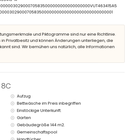
CTU000003029000705835000000000000000000VUT463415A5
CNT00000302900070583500000000000000000000000000001
tungsmerkmale und Piktogramme sind nur eine Richtlinie.
00 Metern vom Apartment)
 in Privatbesitz und können Änderungen unterliegen, die
alb von 100 Kilometern vom Apartment)
kannt sind. Wir bemühen uns natürlich, alle Informationen
100 Kilometer)
t, verfügt über einen Aufzug.
Kindern.
e 8C
ietpreis des Apartments enthalten sind
Aufzug
Bettwäsche im Preis inbegriffen
Einstöckige Unterkunft.
Garten
Gebäudegröße 144 m2.
fpreis
Gemeinschaftspool
Handtücher