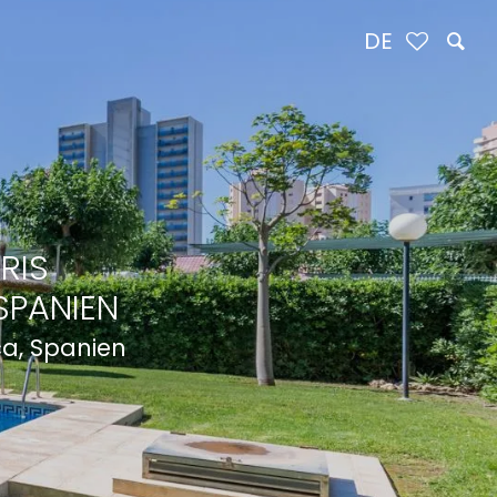
DE
RIS
SPANIEN
ca, Spanien