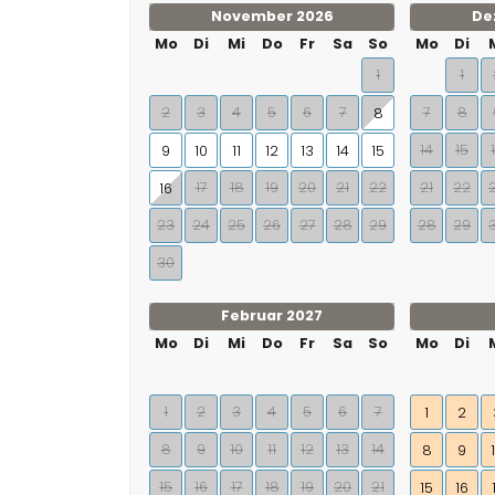
November 2026
De
Mo
Di
Mi
Do
Fr
Sa
So
Mo
Di
1
1
2
3
4
5
6
7
7
8
8
14
15
9
10
11
12
13
14
15
17
18
19
20
21
22
21
22
16
23
24
25
26
27
28
29
28
29
30
Februar 2027
Mo
Di
Mi
Do
Fr
Sa
So
Mo
Di
1
2
3
4
5
6
7
1
2
8
9
10
11
12
13
14
8
9
15
16
17
18
19
20
21
15
16