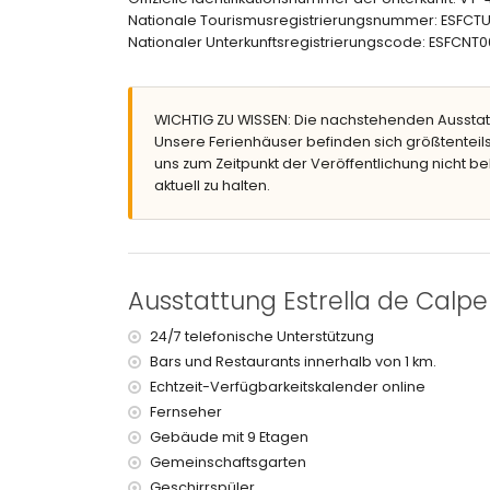
Rasen-Garten
Nationale Tourismusregistrierungsnummer: ESF
gemeinschaftlicher Rasen-Garten
Nationaler Unterkunftsregistrierungscode: ESF
Außendusche
gemeinschaftlicher überdachter Parkplatz
Weitere Informationen
WICHTIG ZU WISSEN: Die nachstehenden Ausstat
Nächster Strand: Arenal-Bol (innerhalb von 10
Unsere Ferienhäuser befinden sich größtenteils
Nächster Flughafen: El Altet (Alicante) (innerh
uns zum Zeitpunkt der Veröffentlichung nicht be
Zweitnächster Flughafen: Manises (Valencia) (> 
aktuell zu halten.
Rauchen nicht erlaubt
Haustiere sind nicht erlaubt
Das Gebäude, in dem sich die Unterkunft befinde
Die Unterkunft ist sehr geeignet für Familien mit 
Ausstattung Estrella de Calp
Ausstattungen und Dienstleistungen, die im M
Internet (Glasfaser)
24/7 telefonische Unterstützung
Bügeleisen und Bügelbrett
Bars und Restaurants innerhalb von 1 km.
Bettwäsche und Handtücher
Echtzeit-Verfügbarkeitskalender online
24-Stunden-Notdienst
Fernseher
Gebäude mit 9 Etagen
Ausstattungen und Dienstleistungen gegen Au
Gemeinschaftsgarten
zentralheizung
Geschirrspüler