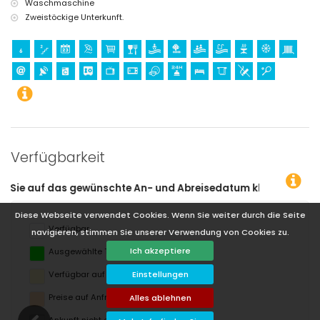
Waschmaschine
Zweistöckige Unterkunft.
Verfügbarkeit
und Abreisedatum klicken!
Diese Webseite verwendet Cookies. Wenn Sie weiter durch die Seite
Verfügbar
navigieren, stimmen Sie unserer Verwendung von Cookies zu.
Ich akzeptiere
Ausgewählte Termine
Verfügbar auf Anfrage
Einstellungen
Preise auf Anfrage
Alles ablehnen
Ankunft nicht erlaubt