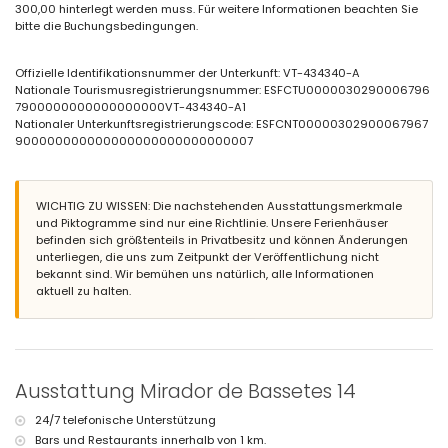
300,00 hinterlegt werden muss. Für weitere Informationen beachten Sie
Badezimmer mit Waschbecken und WC
bitte die Buchungsbedingungen.
Außenbereich der Villa
Eingezäuntes Grundstück
Offizielle Identifikationsnummer der Unterkunft: VT-434340-A
Privater Pool mit den Maßen 7m x 3,5m
Nationale Tourismusregistrierungsnummer: ESFCTU0000030290006796
Gemeinschaftspool
7900000000000000000VT-434340-A1
Kinderschwimmbecken
Nationaler Unterkunftsregistrierungscode: ESFCNT00000302900067967
Gemeinschaftlicher Garten mit Rasen und Bäumen
900000000000000000000000000007
Grill
Gemeinschaftsparkplatz
Weitere Informationen
WICHTIG ZU WISSEN: Die nachstehenden Ausstattungsmerkmale
und Piktogramme sind nur eine Richtlinie. Unsere Ferienhäuser
Nächste Stadt: Calpe (innerhalb von 3 Kilometern von der Villa)
befinden sich größtenteils in Privatbesitz und können Änderungen
Nächster Strand: La Fustera (innerhalb von 1000 Metern von der Villa)
unterliegen, die uns zum Zeitpunkt der Veröffentlichung nicht
Nächster Flughafen: El Altet (Alicante) (innerhalb von 100 Kilometern
bekannt sind. Wir bemühen uns natürlich, alle Informationen
von der Villa)
aktuell zu halten.
Zweitnächster Flughafen: Manises (Valencia) (> 100 Kilometer)
Rauchen nicht erlaubt
Haustiere sind nicht erlaubt
Die Unterkunft ist sehr gut für Familien mit Kindern geeignet
Einrichtungen und Dienstleistungen im Mietpreis der Villa
Ausstattung Mirador de Bassetes 14
enthalten
Internet (WiFi)
24/7 telefonische Unterstützung
Bügeleisen und Bügelbrett
Bars und Restaurants innerhalb von 1 km.