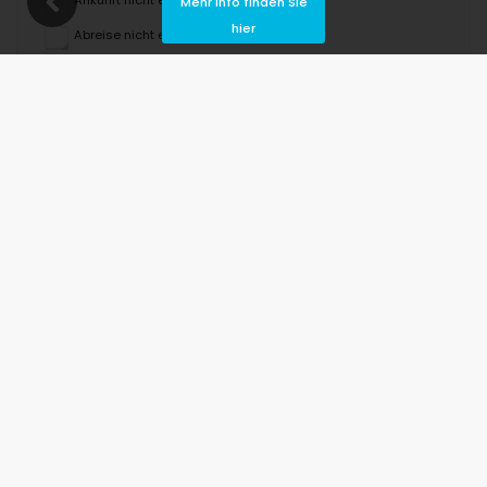
Mehr Info finden Sie
hier
Abreise nicht erlaubt
Nicht verfügbar
August 2026
Mo
Di
Mi
Do
Fr
Sa
So
1
2
3
4
5
6
7
8
9
10
11
12
13
14
15
16
17
18
19
20
21
22
23
24
25
26
27
28
29
30
31
September 2026
Mo
Di
Mi
Do
Fr
Sa
So
1
2
3
4
5
6