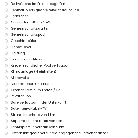
Bettwäsche und Handtücher
Bettwäsche im Preis inbegriffen
24-Stunden-Notdienst
Echtzeit-Verfügbarkeitskalender online
Einrichtungen und Dienstleistungen gegen Aufpreis
Fernseher
Gebäudegröße 157 m2.
Zentralheizung und Klimaanlage
Babybett/ Kinderbett (auf Anfrage)
Gemeinschaftsgarten
Gemeinschaftspool
Sportmöglichkeiten
Geschirrspüler
Tennis (innerhalb von 5 Kilometern von der Villa)
Handtücher
Golf (innerhalb von 10 Kilometern von der Villa)
Heizung
Internetanschluss
Kinderfreundlicher Pool verfügbar
Klimaanlage (4 einheiten)
Mikrowelle
Nichtraucher-Unterkunft
Offener Kamin im Freien / Grill
Privater Pool
Safe verfügbar in der Unterkunft
Satelliten-/Kabel-TV
Strand innerhalb von 1 km.
Supermarkt innerhalb von 1 km.
Tennisplatz innerhalb von 5 km.
Unterkunft geeignet für die angegebene Personenanzahl.