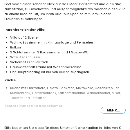
Pool sowie einen schönen Blick auf das Meer. Der Komfort und die Nähe
zum Strand, zu Geschäften und Ausgehmöglichkeiten machen diese Villa
zu einem idealen Ort, um Ihren Urlaub in Spanien mit Familie oder
Freunden zu verbringen.
Innenbereich der Villa
Villa auf 2 Ebenen
Wohn-/Esszimmer mit Klimaanlage und Fernseher
Balkon
3 Schlafzimmer, 3 Badezimmer und 1 Gäste-WC
Satellitenschüssel
Sicherheitsschließfach
Hauswirtschaftsraum mit Waschmaschine
Der Haupteingang ist nur von außen zugänglich.
Küche
Küche mit Elektroherd, Elektro-Backofen, Mikrowelle, Geschirrspüler,
Kühlschrank, Gefrierschrank, Kaffeemaschine, Wasserkocher, Mixer,
Toaster und Entsafter
Schlafzimmer und Badezimmer
MEHR...
Schlafzimmer mit Klimaanlage, Doppelbett und eigenem Badezimmer
2 Schlafzimmer mit Klimaanlage, jeweils mit 2 Einzelbetten
Eigenes Badezimmer mit Waschbecken, Badewanne, Bidet und WC
Bitte beachten Sie, dass für diese Unterkunft eine Kaution in Höhe von €
Badezimmer mit Waschbecken, Dusche und WC