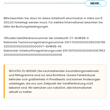
Eigenes Badezimmer mit Waschbecken, Badewanne, Bidet und Toilette
MEHR...
Badezimmer mit Waschbecken, Dusche und Toilette
Außenbereich der Villa
Bitte beachten Sie, dass für diese Unterkunft eine Kaution in Höhe von €
eingezäuntes Grundstück
300,00 hinterlegt werden muss. Für weitere Informationen beachten Sie
Gemeinschaftspool
bitte die Buchungsbedingungen.
Kinderschwimmbecken
wunderschöner Rasen mit Garten
Gemeinschaftsgarten mit Rasen
Offizielle Identifikationsnummer der Unterkunft: VT-434898-A
Grill
Nationale Tourismusregistrierungsnummer: ESFCTU0000030290006795
Außendusche
3200000000000000000VT-434898-A5
Gemeinschaftsparkplatz
Nationaler Unterkunftsregistrierungscode: ESFCNT00000302900067953
200000000000000000000000000005
Weitere Informationen
nächste Stadt innerhalb von 5 Kilometern von der Villa
nächster Strand: La Fustera (innerhalb von 2 Kilometern von der Villa)
WICHTIG ZU WISSEN: Die nachstehenden Ausstattungsmerkmale
nächster Flughafen: El Altet (Alicante) (innerhalb von 100 Kilometern
und Piktogramme sind nur eine Richtlinie. Unsere Ferienhäuser
von der Villa)
befinden sich größtenteils in Privatbesitz und können Änderungen
zweitnächster Flughafen: Manises (Valencia) (> 100 Kilometer)
unterliegen, die uns zum Zeitpunkt der Veröffentlichung nicht
Rauchen nicht erlaubt
bekannt sind. Wir bemühen uns natürlich, alle Informationen
Haustiere sind nicht erlaubt
aktuell zu halten.
Die Unterkunft eignet sich sehr gut für Familien mit Kindern
Ausstattungen und Dienstleistungen, die im Mietpreis der Villa
enthalten sind
Internet (WiFi)