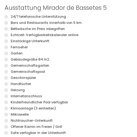
Bügeleisen und Bügelbrett
Ausstattung Mirador de Bassetes 5
Bettwäsche und Handtücher
24-Stunden-Notdienst
24/7 telefonische Unterstützung
Bars und Restaurants innerhalb von 5 km.
Ausstattungen und Dienstleistungen gegen Aufpreis
Bettwäsche im Preis inbegriffen
Zentralheizung und Klimaanlage
Echtzeit-Verfügbarkeitskalender online
Kinderbett/Babybett (auf Anfrage)
Einstöckige Unterkunft.
Sportmöglichkeiten
Fernseher
Garten
Tennis (innerhalb von 5 Kilometern von der Villa)
Gebäudegröße 84 m2.
Golf (innerhalb von 10 Kilometern von der Villa)
Gemeinschaftsgarten
Gemeinschaftspool
Geschirrspüler
Handtücher
Heizung
Internetanschluss
Kinderfreundlicher Pool verfügbar
Klimaanlage (3 einheiten)
Mikrowelle
Nichtraucher-Unterkunft
Offener Kamin im Freien / Grill
Safe verfügbar in der Unterkunft