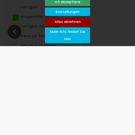
Ich akzeptiere
Verfügbar
Einstellungen
Ausgewählte Termine
Alles ablehnen
Verfügbar auf Anfrage
Mehr Info finden Sie
Preise auf Anfrage
hier
Ankunft nicht erlaubt
Abreise nicht erlaubt
Nicht verfügbar
August 2026
Mo
Di
Mi
Do
Fr
Sa
So
1
2
3
4
5
6
7
8
9
10
11
12
13
14
15
16
17
18
19
20
21
22
23