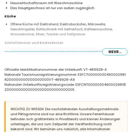
Hauswirtschaftsraum mit Waschmaschine
Das Hauptgeschoss ist nur von außen zugänglich.
Küche
Offene Küche mit Elektroherd, Elektrobackofen, Mikrowelle,
Geschirrspüler, Kühlschrank mit Gefrierfach, Kaffeemaschine,
Wasserkocher, Mixer, Toaster und Saftpresse
Schlafzimmer und Badezimmer
2 Schlafzimmer mit Klimaanlage, jeweils mit Doppelbett, Ventilator
MEHR...
und en-suite Badezimmer
Schlafzimmer mit Klimaanlage, 2 Einzelbetten (Maße 190 x 90 cm)
und Ventilator
Offizielle Identifikationsnummer der Unterkunft: VT-489928-A
2 en-suite Badezimmer, jeweils mit Einzelwaschbecken, Dusche und
Nationale Tourismusregistrierungsnummer: ESFCTU0000030490002981
Toilette
8200000000000000000VT-489928-A9
Badezimmer mit Einzelwaschbecken, Dusche und Toilette
Nationaler Unterkunftsregistrierungscode: ESFCNT00000304900029818
Außenbereich des Hauses
200000000000000000000000000005
Eingezäuntes Grundstück
Gemeinschaftspool mit den Maßen 18m x 9m und 2m Tiefe
Kinderbecken
WICHTIG ZU WISSEN: Die nachstehenden Ausstattungsmerkmale
Gemeinschaftsgarten mit Rasen und Bäumen
und Piktogramme sind nur eine Richtlinie. Unsere Ferienhäuser
Grill
befinden sich größtenteils in Privatbesitz und können Änderungen
Außendusche
unterliegen, die uns zum Zeitpunkt der Veröffentlichung nicht
Sitzbereich und Essbereich im Freien
bekannt sind. Wir bemühen uns natürlich, alle Informationen
Privater Parkplatz