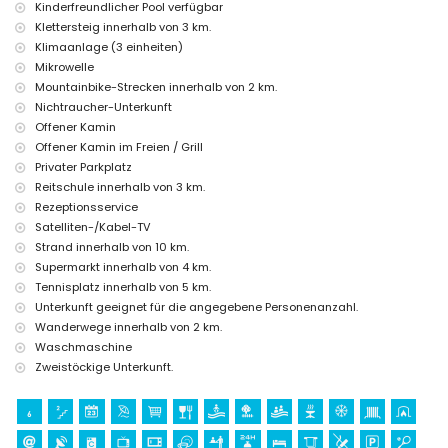
Kinderfreundlicher Pool verfügbar
Zustellbett und Kinder-/Babybett (auf Anfrage)
Klettersteig innerhalb von 3 km.
Klimaanlage (3 einheiten)
Unterhaltung und Freizeitaktivitäten für Ihren Urlaub in Denia,
Mikrowelle
Costa Blanca
Mountainbike-Strecken innerhalb von 2 km.
Kino, Nachtclub und Bar (innerhalb von 5 Kilometern vom Haus)
Nichtraucher-Unterkunft
Sehenswürdigkeiten und Kultur in Denia, Costa Blanca
Offener Kamin
Offener Kamin im Freien / Grill
Museum (Archäologisch), Kirche (Virgen del Loreto und Javea)
Privater Parkplatz
(innerhalb von 10 Kilometern von der Unterkunft)
Burg (Portal de la Vila, Denia), Ruine (Molinos del Viento, Javea),
Reitschule innerhalb von 3 km.
Denkmal (Stadt Denia), Architektonisches Gebäude (Stadt Denia) und
Rezeptionsservice
historischer Ort (Stadt Denia) (innerhalb von 25 Kilometern von der
Satelliten-/Kabel-TV
Unterkunft)
Strand innerhalb von 10 km.
Sportarten
Supermarkt innerhalb von 4 km.
Tennisplatz innerhalb von 5 km.
Radfahren (innerhalb von 1000 Metern vom Haus)
Unterkunft geeignet für die angegebene Personenanzahl.
Tennis, Golf (La Sella Golf), Reiten, Wandern, Mountainbiking und
Klettern (innerhalb von 5 Kilometern vom Haus)
Wanderwege innerhalb von 2 km.
Kanu fahren, Kajak fahren, Angeln und Tauchen (innerhalb von 10
Waschmaschine
Kilometern vom Haus)
Zweistöckige Unterkunft.