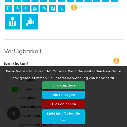
Verfügbarkeit
Sie können den Mietp
Diese Webseite verwendet Cookies. Wenn Sie weiter durch die Seite
navigieren, stimmen Sie unserer Verwendung von Cookies zu.
Verfügbar
Ich akzeptiere
Ausgewählte Termine
Einstellungen
Verfügbar auf Anfrage
Alles ablehnen
Preise auf Anfrage
Mehr Info finden Sie
Ankunft nicht erlaubt
hier
Abreise nicht erlaubt