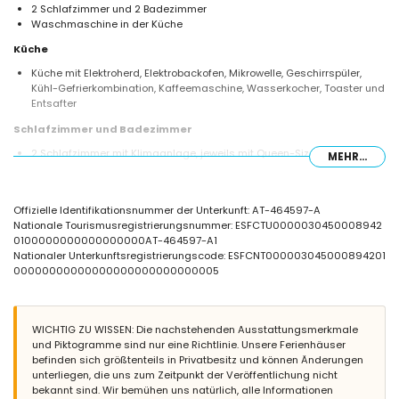
2 Schlafzimmer und 2 Badezimmer
Waschmaschine in der Küche
Küche
Küche mit Elektroherd, Elektrobackofen, Mikrowelle, Geschirrspüler,
Kühl-Gefrierkombination, Kaffeemaschine, Wasserkocher, Toaster und
Entsafter
Schlafzimmer und Badezimmer
2 Schlafzimmer mit Klimaanlage, jeweils mit Queen-Size-Bett (200 x
MEHR...
160 cm)
2 Badezimmer, jeweils mit Einzelwaschbecken, Dusche und WC
Außenbereich der Wohnung
Offizielle Identifikationsnummer der Unterkunft: AT-464597-A
Nationale Tourismusregistrierungsnummer: ESFCTU0000030450008942
eingezäuntes Grundstück
0100000000000000000AT-464597-A1
Gemeinschaftspool
Nationaler Unterkunftsregistrierungscode: ESFCNT000003045000894201
Außendusche
00000000000000000000000000005
Weitere Informationen
nächste Stadt: Els Poblets (innerhalb von 500 Metern von der
Wohnung)
WICHTIG ZU WISSEN: Die nachstehenden Ausstattungsmerkmale
nächstes Ufer oder Küste: Mittelmeer (innerhalb von 3 Kilometern von
und Piktogramme sind nur eine Richtlinie. Unsere Ferienhäuser
der Wohnung)
befinden sich größtenteils in Privatbesitz und können Änderungen
nächster Strand: L'Estanyó Strand (innerhalb von 3 Kilometern von der
unterliegen, die uns zum Zeitpunkt der Veröffentlichung nicht
Wohnung)
bekannt sind. Wir bemühen uns natürlich, alle Informationen