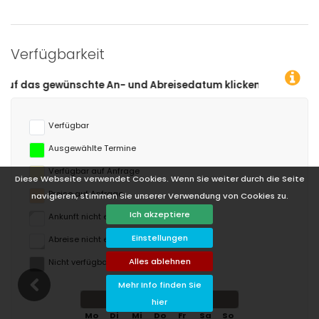
Verfügbarkeit
Abreisedatum klicken!
Verfügbar
Ausgewählte Termine
Verfügbar auf Anfrage
Diese Webseite verwendet Cookies. Wenn Sie weiter durch die Seite
Preise auf Anfrage
navigieren, stimmen Sie unserer Verwendung von Cookies zu.
Ich akzeptiere
Ankunft nicht erlaubt
Einstellungen
Abreise nicht erlaubt
Alles ablehnen
Nicht verfügbar
Mehr Info finden Sie
August 2026
hier
Mo
Di
Mi
Do
Fr
Sa
So