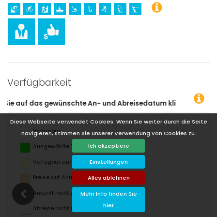
Verfügbarkeit
Diese Webseite verwendet Cookies. Wenn Sie weiter durch die Seite
Verfügbar
navigieren, stimmen Sie unserer Verwendung von Cookies zu.
Ich akzeptiere
Ausgewählte Termine
Einstellungen
Verfügbar auf Anfrage
Preise auf Anfrage
Alles ablehnen
Ankunft nicht erlaubt
Mehr Info finden Sie
hier
Abreise nicht erlaubt