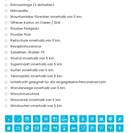
der Unterkunft)
Klimaanlage (2 einheiten)
Burg (Portal de la Vila und Dénia) (innerhalb von 25 Kilometern von der
Mikrowelle
Unterkunft)
Mountainbike-Strecken innerhalb von 5 km.
Offener Kamin im Freien / Grill
Sport
Privater Parkplatz
Tennis, Reiten, Wandern, Mountainbiking, Radfahren, Klettern,
Privater Pool
Kanufahren, Kajakfahren, Angeln, Surfen, Windsurfen und Wasserski
Reitschule innerhalb von 5 km.
(innerhalb von 5 Kilometern vom Haus)
Golf (Xàbia Golf) (innerhalb von 10 Kilometern vom Haus)
Rezeptionsservice
Satelliten-/Kabel-TV
Strand innerhalb von 5 km.
Supermarkt innerhalb von 5 km.
Surfen innerhalb von 5 km.
Tennisplatz innerhalb von 5 km.
Unterkunft geeignet für die angegebene Personenanzahl.
Wanderwege innerhalb von 5 km.
Waschmaschine
Wasserski innerhalb von 5 km.
Windsurfen innerhalb von 5 km.