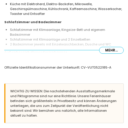
Küche mit Elektroherd, Elektro-Backofen, Mikrowelle,
Geschirrspülmaschine, Kühlschrank, Kaffeemaschine, Wasserkocher,
Toaster und Entsafter
Schlafzimmer und Badezimmer
Schlafzimmer mit Klimaanlage, Kingsize-Bett und eigenem
Badezimmer
Schlafzimmer mit Klimaanlage und 2 Einzelbetten
2 Badezimmer jeweils mit Einzelwaschbecken, Dusche und WC
MEHR...
Außenbereich dieses Ferienhauses
Privater Pool mit den Maßen 9m x 5m
Schöner Rasen-Garten mit Kies, Bäumen und Gartenmöbeln mit
Offizielle Identifikationsnummer der Unterkunft: CV-VUT0522185-A
Sonnenliegen
Überdachte Terrasse
Außenküche und Grill
Essbereich im Freien
2 private überdachte Parkplätze
WICHTIG ZU WISSEN: Die nachstehenden Ausstattungsmerkmale
und Piktogramme sind nur eine Richtlinie. Unsere Ferienhäuser
Weitere Informationen
befinden sich größtenteils in Privatbesitz und können Änderungen
Nächster Ort: Xàbia (innerhalb von 5 Kilometern vom Haus)
unterliegen, die uns zum Zeitpunkt der Veröffentlichung nicht
Nächster Strand: El Arenal, Xàbia (innerhalb von 5 Kilometern vom
bekannt sind. Wir bemühen uns natürlich, alle Informationen
Haus)
aktuell zu halten.
Nächster Hafen: Aduanas del Mar, Xàbia (innerhalb von 5 Kilometern
vom Haus)