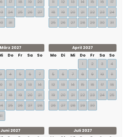
16
17
18
19
20
11
12
13
14
15
16
17
23
24
25
26
27
18
19
20
21
22
23
24
30
31
25
26
27
28
29
30
31
März 2027
April 2027
Mi
Do
Fr
Sa
So
Mo
Di
Mi
Do
Fr
Sa
So
1
2
3
4
3
4
5
6
7
5
6
7
8
9
10
11
10
11
12
13
14
12
13
14
15
16
17
18
17
18
19
20
21
19
20
21
22
23
24
25
24
25
26
27
28
26
27
28
29
30
31
Juni 2027
Juli 2027