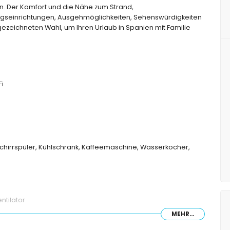
n. Der Komfort und die Nähe zum Strand,
tungseinrichtungen, Ausgehmöglichkeiten, Sehenswürdigkeiten
ezeichneten Wahl, um Ihren Urlaub in Spanien mit Familie
Fi
schirrspüler, Kühlschrank, Kaffeemaschine, Wasserkocher,
ntilator
MEHR...