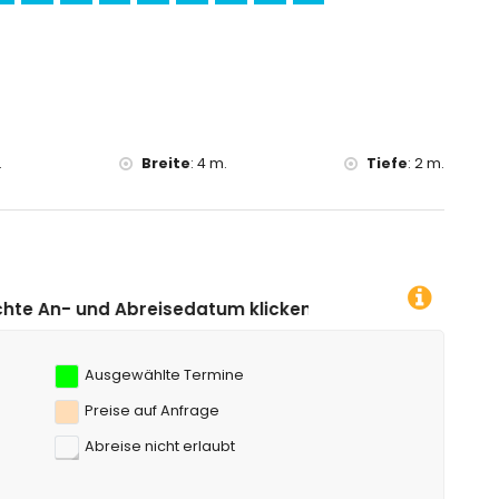
.
Breite
:
4 m.
Tiefe
:
2 m.
atum klicken!
Ausgewählte Termine
Preise auf Anfrage
Abreise nicht erlaubt