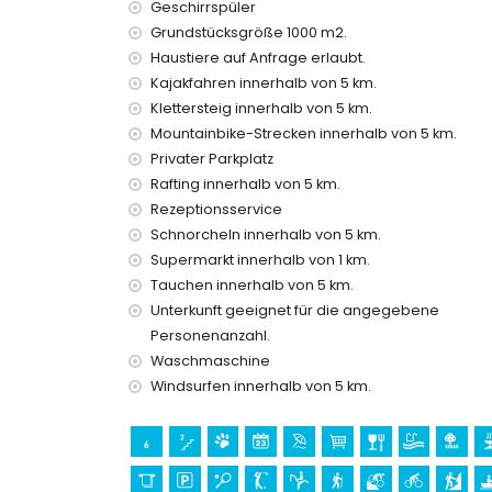
Geschirrspüler
Internet (WLAN)
Grundstücksgröße 1000 m2.
Bettwäsche und Handtücher
Haustiere auf Anfrage erlaubt.
Rezeptionsservice und 24-Stunden-Notdienst
Kajakfahren innerhalb von 5 km.
Einrichtungen und Dienstleistungen gegen Auf
Klettersteig innerhalb von 5 km.
Mountainbike-Strecken innerhalb von 5 km.
Zustellbett und Kinderbetten/Kinderbetten (auf
Privater Parkplatz
Unterhaltungs- und Freizeitaktivitäten für Ihr
Rafting innerhalb von 5 km.
Kino, Theater, Diskothek, Bar, Promenade (El A
Rezeptionsservice
Schnorcheln innerhalb von 5 km.
Sehenswürdigkeiten und Kultur in Jávea, Cost
Supermarkt innerhalb von 1 km.
Museum (Histórico de Jávea, Jávea), Kirche (Sa
Tauchen innerhalb von 5 km.
Jávea), Denkmal (Pueblo Histórico, Jávea), Arc
Unterkunft geeignet für die angegebene
Historischer Ort (Pueblo Histórico und Jávea) (i
Personenanzahl.
Burg (Portal de la Vila und Denia) (innerhalb vo
Waschmaschine
Sportarten
Windsurfen innerhalb von 5 km.
Tennis, Golf (Jávea Golf Club, Jávea), Reiten, 
Kajakfahren, Rafting, Angeln, Tauchen, Schnorch
Kilometern vom Haus)