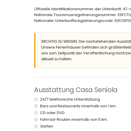
Eingezäuntes Grundstück
Offizielle Identifikationsnummer der Unterkunft: A
Privater Pool mit den Maßen 9m x 4m und 2m Ti
Nationale Tourismusregistrierungsnummer: ESF
Garten mit Kies, Bäumen und Gartenmöbeln mi
Nationaler Unterkunftsregistrierungscode: ESF
Wintergarten
Überdachte Terrasse
Grill
WICHTIG ZU WISSEN: Die nachstehenden Ausstat
Außendusche
Unsere Ferienhäuser befinden sich größtenteils
Essbereich im Freien
uns zum Zeitpunkt der Veröffentlichung nicht be
2 private Parkplätze
aktuell zu halten.
Weitere Informationen
Nächste Stadt: Jávea (innerhalb von 5 Kilomet
Nächstes Flussufer oder Ufer: Mediterráneo, Já
Nächster Strand: El Arenal, Jávea (innerhalb vo
Ausstattung Casa Seniola
Nächster Hafen: Puerto Aduanas del Mar, Jávea
Nächster Park: Montgó, Jávea (innerhalb von 1
24/7 telefonische Unterstützung
Nächster Flughafen: Alicante (innerhalb von 10
Bars und Restaurants innerhalb von 1 km.
Zweitnächster Flughafen: Valencia (> 100 Kilome
CD oder DVD
Bitte anfragen, ob Haustiere erlaubt sind
Die Unterkunft ist sehr geeignet für Familien mit 
Fahrrad-Routen innerhalb von 5 km.
Garten
Einrichtungen und Dienstleistungen, die im Mi