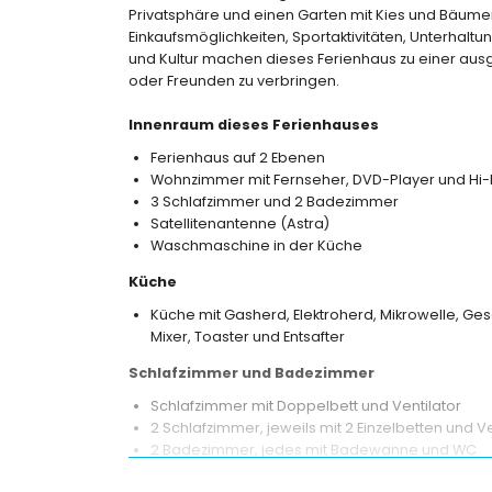
Privatsphäre und einen Garten mit Kies und Bäume
Einkaufsmöglichkeiten, Sportaktivitäten, Unterhal
und Kultur machen dieses Ferienhaus zu einer ausg
oder Freunden zu verbringen.
Innenraum dieses Ferienhauses
Ferienhaus auf 2 Ebenen
Wohnzimmer mit Fernseher, DVD-Player und Hi-
3 Schlafzimmer und 2 Badezimmer
Satellitenantenne (Astra)
Waschmaschine in der Küche
Küche
Küche mit Gasherd, Elektroherd, Mikrowelle, Ge
Mixer, Toaster und Entsafter
Schlafzimmer und Badezimmer
Schlafzimmer mit Doppelbett und Ventilator
2 Schlafzimmer, jeweils mit 2 Einzelbetten und Ve
2 Badezimmer, jedes mit Badewanne und WC
Außenbereich dieses Ferienhauses