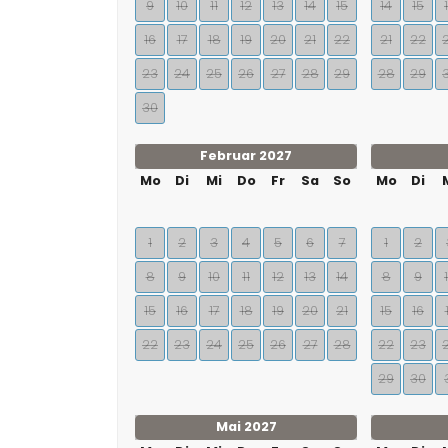
9
10
11
12
13
14
15
14
15
16
17
18
19
20
21
22
21
22
23
24
25
26
27
28
29
28
29
30
Februar 2027
Mo
Di
Mi
Do
Fr
Sa
So
Mo
Di
1
2
3
4
5
6
7
1
2
8
9
10
11
12
13
14
8
9
15
16
17
18
19
20
21
15
16
22
23
24
25
26
27
28
22
23
29
30
Mai 2027