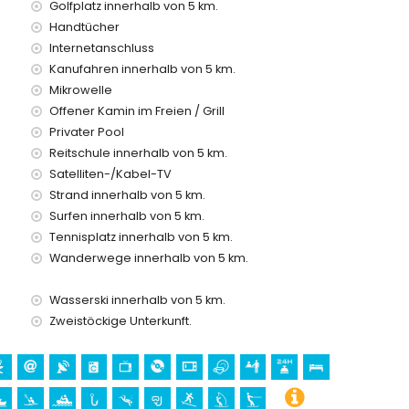
Golfplatz innerhalb von 5 km.
Handtücher
Internetanschluss
Kanufahren innerhalb von 5 km.
preis
Mikrowelle
Offener Kamin im Freien / Grill
 Anfrage)
Privater Pool
en Urlaub in Jávea, Costa Blanca
Reitschule innerhalb von 5 km.
renal und Jávea) (innerhalb von 5 Kilometern vom Haus)
Satelliten-/Kabel-TV
Strand innerhalb von 5 km.
a Blanca
Surfen innerhalb von 5 km.
n Bartolomé, Pueblo, Jávea), Ruine (Molinos de Viento,
Tennisplatz innerhalb von 5 km.
hitektonisches Gebäude (Pueblo Histórico, Jávea),
Wanderwege innerhalb von 5 km.
nnerhalb von 5 Kilometern von der Unterkunft)
n 25 Kilometern von der Unterkunft)
Wasserski innerhalb von 5 km.
Zweistöckige Unterkunft.
Wandern, Mountainbiken, Radfahren, Klettern, Kanufahren,
eln, Surfen, Windsurfen und Wasserski (innerhalb von 5