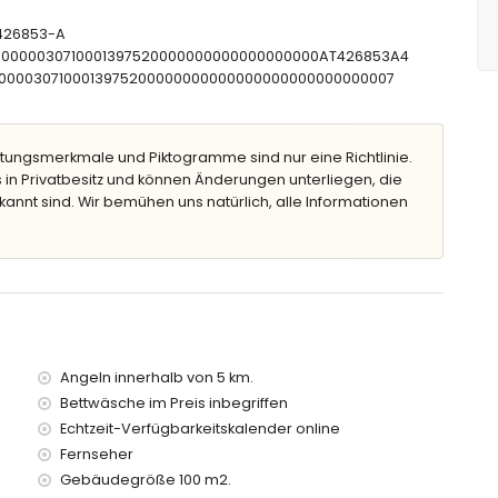
T-426853-A
efe
CTU0000030710001397520000000000000000000AT426853A4
t Sonnenliegen
CNT00000307100013975200000000000000000000000000007
tungsmerkmale und Piktogramme sind nur eine Richtlinie.
 in Privatbesitz und können Änderungen unterliegen, die
kannt sind. Wir bemühen uns natürlich, alle Informationen
ern vom Haus)
vea (innerhalb von 5 Kilometern vom Haus)
n 5 Kilometern vom Haus)
 (innerhalb von 5 Kilometern vom Haus)
0 Kilometern vom Haus)
Angeln innerhalb von 5 km.
0 Kilometern vom Haus)
Bettwäsche im Preis inbegriffen
ter)
Echtzeit-Verfügbarkeitskalender online
Kindern
Fernseher
Gebäudegröße 100 m2.
etpreis dieses Ferienhauses inbegriffen sind