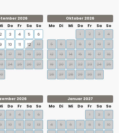
ptember 2026
Oktober 2026
Mi
Do
Fr
Sa
So
Mo
Di
Mi
Do
Fr
Sa
So
1
2
3
4
2
3
4
5
6
13
5
6
7
8
9
10
11
9
10
11
12
16
17
18
19
20
12
13
14
15
16
17
18
23
24
25
26
27
19
20
21
22
23
24
25
30
26
27
28
29
30
31
zember 2026
Januar 2027
Mi
Do
Fr
Sa
So
Mo
Di
Mi
Do
Fr
Sa
So
2
3
4
5
6
1
2
3
9
10
11
12
13
4
5
6
7
8
9
10