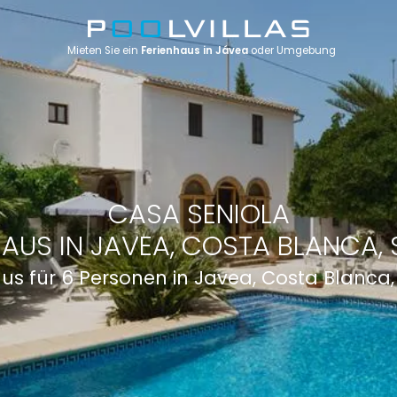
Mieten Sie ein
Ferienhaus in Jávea
oder Umgebung
CASA SENIOLA
HAUS IN JAVEA, COSTA BLANCA, 
us für 6 Personen in Javea, Costa Blanca