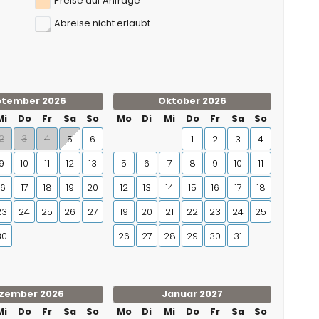
Preise auf Anfrage
Abreise nicht erlaubt
ptember 2026
Oktober 2026
Mi
Do
Fr
Sa
So
Mo
Di
Mi
Do
Fr
Sa
So
2
3
4
5
6
1
2
3
4
9
10
11
12
13
5
6
7
8
9
10
11
16
17
18
19
20
12
13
14
15
16
17
18
23
24
25
26
27
19
20
21
22
23
24
25
30
26
27
28
29
30
31
zember 2026
Januar 2027
Mi
Do
Fr
Sa
So
Mo
Di
Mi
Do
Fr
Sa
So