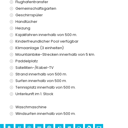
Flughafentransfer
ie im Mietpreis enthalten sind
Gemeinschaftsgarten
Geschirrspüler
Handtücher
Heizung
Kajakfahren innerhalb von 500 m.
Kinderfreundlicher Pool verfügbar
tungen
Klimaanlage (3 einheiten)
Mountainbike-Strecken innerhalb von 5 km.
Paddelplatz
Satelliten-/Kabel-TV
egen Aufpreis
Strand innerhalb von 500 m.
Surfen innerhalb von 500 m.
Tennisplatz innerhalb von 500 m.
en Urlaub in Jávea, Costa Blanca
Unterkunft im 1. Stock
) (innerhalb von 500 Metern des Hauses)
es Hauses)
Waschmaschine
Windsurfen innerhalb von 500 m.
a Blanca
l Loreto), Denkmal (Pueblo de Jávea), architektonisches