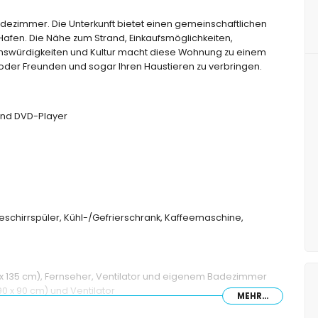
dezimmer. Die Unterkunft bietet einen gemeinschaftlichen
afen. Die Nähe zum Strand, Einkaufsmöglichkeiten,
henswürdigkeiten und Kultur macht diese Wohnung zu einem
e oder Freunden und sogar Ihren Haustieren zu verbringen.
und DVD-Player
Geschirrspüler, Kühl-/Gefrierschrank, Kaffeemaschine,
 x 135 cm), Fernseher, Ventilator und eigenem Badezimmer
90 x 90 cm) und Ventilator
MEHR...
d Ventilator