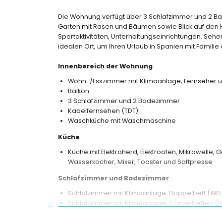
Die Wohnung verfügt über 3 Schlafzimmer und 2 Ba
Garten mit Rasen und Bäumen sowie Blick auf den H
Sportaktivitäten, Unterhaltungseinrichtungen, Se
idealen Ort, um Ihren Urlaub in Spanien mit Famili
Innenbereich der Wohnung
Wohn-/Esszimmer mit Klimaanlage, Fernseher 
Balkon
3 Schlafzimmer und 2 Badezimmer
Kabelfernsehen (TDT)
Waschküche mit Waschmaschine
Küche
Küche mit Elektroherd, Elektroofen, Mikrowelle, 
Wasserkocher, Mixer, Toaster und Saftpresse
Schlafzimmer und Badezimmer
Schlafzimmer mit Klimaanlage, Doppelbett (190
Schlafzimmer mit Klimaanlage, 2 Einzelbetten (1
Schlafzimmer mit 2 Einzelbetten (190 x 90 cm) un