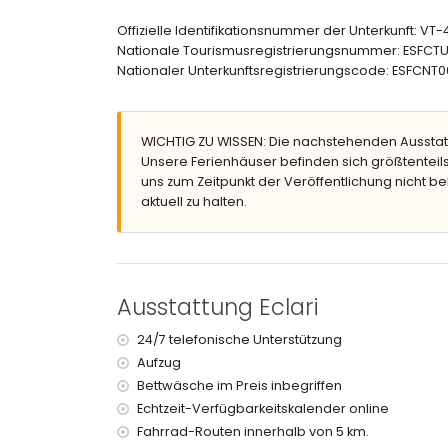
En-suite Badezimmer mit Doppelwaschbecken,
Badezimmer mit Einzelwaschbecken, Dusche, B
Offizielle Identifikationsnummer der Unterkunft: V
Nationale Tourismusregistrierungsnummer: ESF
Außenbereich der Wohnung
Nationaler Unterkunftsregistrierungscode: ESF
Großes und eingezäuntes Grundstück
Lagunenförmiger Gemeinschaftspool, 12m x 5m, 
Kinderbecken
WICHTIG ZU WISSEN: Die nachstehenden Ausstat
Gemeinschaftlicher Garten mit Rasen und Bäu
Unsere Ferienhäuser befinden sich größtenteils
Terrasse
uns zum Zeitpunkt der Veröffentlichung nicht be
Weitere Informationen
aktuell zu halten.
Nächste Stadt: Jávea (innerhalb von 2 Kilomet
Nächstes Flussufer oder Küste: Mittelmeer (in
Nächster Strand: El Arenal, Jávea (innerhalb v
Nächster Hafen: La Fontana, Jávea (innerhalb 
Ausstattung Eclari
Nächster Park: Montgó (innerhalb von 4 Kilome
Nächster Flughafen: Alicante (innerhalb von 10
24/7 telefonische Unterstützung
Zweitnächster Flughafen: Valencia (> 100 Kilome
Aufzug
Öffentliche Verkehrsmittel: Bus innerhalb von 10
Bettwäsche im Preis inbegriffen
Haustiere erlaubt
Das Gebäude, in dem sich die Unterkunft befinde
Echtzeit-Verfügbarkeitskalender online
Die Unterkunft ist sehr geeignet für Familien mit 
Fahrrad-Routen innerhalb von 5 km.