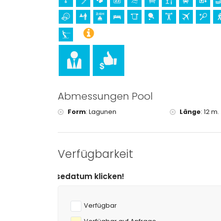
Gebäude (Histórico de Jávea) und historischer 
Unterkunft)
Ruine (Molinos del Viento und Jávea) (innerhalb
Burg (Portal de la Villa und Denia) (innerhalb v
Sport
Tennis, Kanufahren, Kajakfahren, Angeln, Tauch
von 1000 Metern der Wohnung)
Wandern, Mountainbiking, Radfahren und Klette
Golf (Club de Golf, Jávea) und Reiten (innerhal
Abmessungen Pool
Form
:
Lagunen
Länge
:
12 m.
Verfügbarkeit
Verfügbar