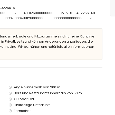
 Badewanne/Duschkombination, Bidet und WC
idet und WC
T-492256-A
CTU000003071000488126000000000000CV-VUT-0492256-A8
CNT00000307100048812600000000000000000000000000009
2m tief
tungsmerkmale und Piktogramme sind nur eine Richtlinie.
men
 in Privatbesitz und können Änderungen unterliegen, die
kannt sind. Wir bemühen uns natürlich, alle Informationen
ern der Wohnung)
nerhalb von 500 Metern der Wohnung)
on 500 Metern der Wohnung)
von 50 Metern der Wohnung)
tern der Wohnung)
0 Kilometern der Wohnung)
Angeln innerhalb von 200 m.
ter)
Bars und Restaurants innerhalb von 50 m.
0 Metern
CD oder DVD
t, verfügt über einen Aufzug.
Einstöckige Unterkunft.
Kindern
Fernseher