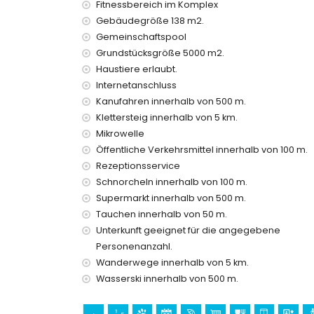
Fitnessbereich im Komplex
Private Einrichtungen und Dienstleistungen, d
Gebäudegröße 138 m2.
Internet (WiFi)
Gemeinschaftspool
Bügeleisen und Bügelbrett
Grundstücksgröße 5000 m2.
Bettwäsche und Handtücher
Haustiere erlaubt.
Empfangsdienst und 24-Stunden-Notdienst
Heizung und Klimaanlage
Internetanschluss
Kanufahren innerhalb von 500 m.
Gemeinschaftliche Einrichtungen / Dienstleis
Klettersteig innerhalb von 5 km.
Fitnessbereich und Paddle-Court
Mikrowelle
Wellness-Einrichtungen
Öffentliche Verkehrsmittel innerhalb von 100 m.
Rezeptionsservice
Private Einrichtungen und Dienstleistungen g
Schnorcheln innerhalb von 100 m.
Flughafentransfer
Supermarkt innerhalb von 500 m.
Zusatzbett und Kinderbett (auf Anfrage)
Tauchen innerhalb von 50 m.
Unterhaltungs- und Freizeitaktivitäten für Ihr
Unterkunft geeignet für die angegebene
Diskothek, Bar, Promenade (El Arenal und Jávea
Personenanzahl.
Kino und Theater (innerhalb von 5 Kilometern d
Wanderwege innerhalb von 5 km.
Wasserski innerhalb von 500 m.
Sehenswürdigkeiten und Kultur in Jávea, Cost
Museum (Histórico de Jávea), Kirche (Virgen de