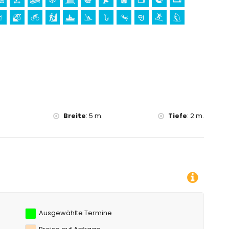
Ort (Pueblo de Jávea) (innerhalb von 5 Kilometern von der
 von 10 Kilometern von der Unterkunft)
on 25 Kilometern von der Unterkunft)
en, Schnorcheln, Surfen, Windsurfen und Wasserski (innerhalb
rn (innerhalb von 5 Kilometern der Wohnung)
b von 10 Kilometern der Wohnung)
Breite
:
5 m.
Tiefe
:
2 m.
Sie können den Mietpreis ber
Ausgewählte Termine