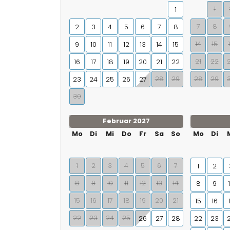
1
1
7
8
2
3
4
5
6
7
8
14
15
9
10
11
12
13
14
15
21
22
16
17
18
19
20
21
22
28
29
28
29
23
24
25
26
27
30
Februar 2027
Mo
Di
Mi
Do
Fr
Sa
So
Mo
Di
1
2
3
4
5
6
7
1
2
8
9
10
11
12
13
14
8
9
15
16
17
18
19
20
21
15
16
22
23
24
25
26
27
28
22
23