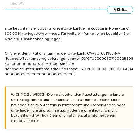
und WC
2 Badezimmer, jedes mit Einzelwaschbecken, Dusche und WC
MEHR...
Außenbereich der Villa
eingezäuntes Grundstück
Bitte beachten Sie, dass für diese Unterkunft eine Kaution in Höhe von €
privater Pool mit einer Größe von 8 m x 4 m
300,00 hinterlegt werden muss. Für weitere Informationen beachten Sie
wunderbarer Rasen-Garten mit Kies, Bäumen und Gartenmöbeln mit
bitte die Buchungsbedingungen.
Sonnenliegen
Terrasse
Außenküche und Grill
Offizielle Identifikationsnummer der Unterkunft: CV-VUT0519354-A
Außendusche
Nationale Tourismusregistrierungsnummer: ESFCTU00000307100028508
Sitzbereich im Freien und Essbereich im Freien
40000000000000CV-VUT0519354-A8
privater überdachter und abgeschlossener Parkplatz sowie privater
Nationaler Unterkunftsregistrierungscode: ESFCNT000003071000285084
Parkplatz
00000000000000000000000000007
Weitere Informationen
nächster Strand: El Arenal (innerhalb von 4 Kilometern von der Villa)
WICHTIG ZU WISSEN: Die nachstehenden Ausstattungsmerkmale
nächster Flughafen: Alicante (innerhalb von 100 Kilometern von der
und Piktogramme sind nur eine Richtlinie. Unsere Ferienhäuser
Villa)
befinden sich größtenteils in Privatbesitz und können Änderungen
Haustiere sind nicht erlaubt
unterliegen, die uns zum Zeitpunkt der Veröffentlichung nicht
Einrichtungen und Dienstleistungen, die im Mietpreis der Villa
bekannt sind. Wir bemühen uns natürlich, alle Informationen
enthalten sind
aktuell zu halten.
Internet (WiFi)
Bügeleisen und Bügelbrett