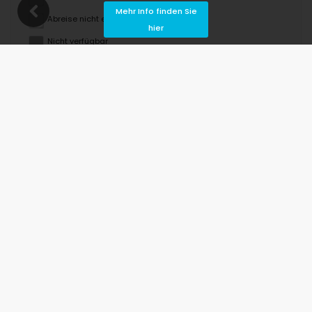
Mehr Info finden Sie
Abreise nicht erlaubt
hier
Nicht verfügbar
August 2026
Mo
Di
Mi
Do
Fr
Sa
So
1
2
3
4
5
6
7
8
9
10
11
12
13
14
15
16
17
18
19
20
21
22
23
24
25
26
27
28
29
30
31
September 2026
Mo
Di
Mi
Do
Fr
Sa
So
1
2
3
4
5
6