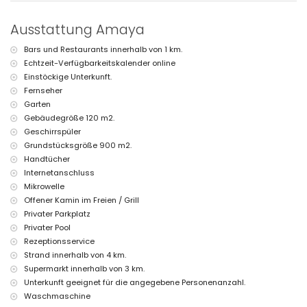
Empfangsservice
Einrichtungen und Dienstleistungen gegen Aufpreis
Ausstattung Amaya
Bettwäsche und Handtücher
Bars und Restaurants innerhalb von 1 km.
Kinderbett (auf Anfrage)
Echtzeit-Verfügbarkeitskalender online
Einstöckige Unterkunft.
Fernseher
Garten
Gebäudegröße 120 m2.
Geschirrspüler
Grundstücksgröße 900 m2.
Handtücher
Internetanschluss
Mikrowelle
Offener Kamin im Freien / Grill
Privater Parkplatz
Privater Pool
Rezeptionsservice
Strand innerhalb von 4 km.
Supermarkt innerhalb von 3 km.
Unterkunft geeignet für die angegebene Personenanzahl.
Waschmaschine