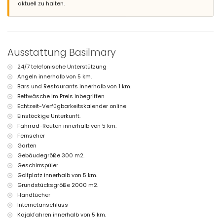
Nächster Strand: La Grava, Jávea (innerhalb von 4 Kilometern von der
aktuell zu halten.
Villa)
Nächster Hafen: Aduanas del Mar (innerhalb von 5 Kilometern von der
Villa)
Nächster Park: Montgó, Jávea (innerhalb von 2 Kilometern von der
Villa)
Ausstattung Basilmary
Nächster Flughafen: Alicante (innerhalb von 100 Kilometern von der
Villa)
24/7 telefonische Unterstützung
Zweitnächster Flughafen: Valencia (> 100 Kilometer)
Angeln innerhalb von 5 km.
Rauchen nicht erlaubt
Haustiere sind nicht erlaubt
Bars und Restaurants innerhalb von 1 km.
Die Unterkunft ist besonders geeignet für Familien mit Kindern
Bettwäsche im Preis inbegriffen
Echtzeit-Verfügbarkeitskalender online
Anlagen und Dienstleistungen, die im Mietpreis der Villa
Einstöckige Unterkunft.
inbegriffen sind
Fahrrad-Routen innerhalb von 5 km.
Internet (WiFi)
Fernseher
Bügeleisen und Bügelbrett
Garten
Bettwäsche und Handtücher
Rezeptionsservice und 24-Stunden-Notdienst
Gebäudegröße 300 m2.
Klimaanlage
Geschirrspüler
Golfplatz innerhalb von 5 km.
Anlagen und Dienstleistungen gegen Aufpreis
Grundstücksgröße 2000 m2.
Kinderbett (auf Anfrage)
Handtücher
Unterhaltung und Freizeitmöglichkeiten für Ihren Urlaub in Jávea,
Internetanschluss
Costa Blanca
Kajakfahren innerhalb von 5 km.