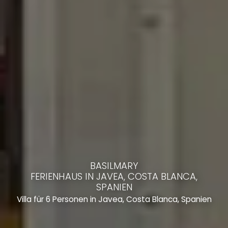
BASILMARY
FERIENHAUS IN JAVEA, COSTA BLANCA,
SPANIEN
Villa für 6 Personen in Javea, Costa Blanca, Spanien