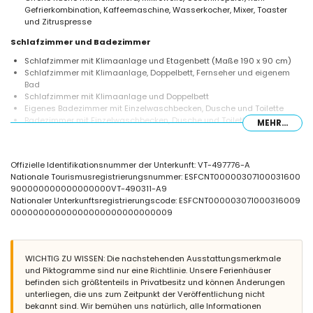
Gefrierkombination, Kaffeemaschine, Wasserkocher, Mixer, Toaster
und Zitruspresse
Schlafzimmer und Badezimmer
Schlafzimmer mit Klimaanlage und Etagenbett (Maße 190 x 90 cm)
Schlafzimmer mit Klimaanlage, Doppelbett, Fernseher und eigenem
Bad
Schlafzimmer mit Klimaanlage und Doppelbett
Eigenes Badezimmer mit Einzelwaschbecken, Dusche und Toilette
Badezimmer mit Einzelwaschbecken, Dusche und Toilette
MEHR...
Außenbereich der Villa
Großes und abgeschlossenes Grundstück
Offizielle Identifikationsnummer der Unterkunft: VT-497776-A
Privater Pool mit den Maßen 10m x 6m und 2,3m Tiefe
Nationale Tourismusregistrierungsnummer: ESFCNT00000307100031600
Garten mit Bäumen und Gartenmöbeln mit Sonnenliegen
900000000000000000VT-490311-A9
Überdachte Terrasse
Nationaler Unterkunftsregistrierungscode: ESFCNT000003071000316009
Außenküche
00000000000000000000000000009
Außendusche
Sitzbereich im Freien und Essbereich im Freien
3 private Parkplätze
WICHTIG ZU WISSEN: Die nachstehenden Ausstattungsmerkmale
Weitere Informationen
und Piktogramme sind nur eine Richtlinie. Unsere Ferienhäuser
Nächster Ort: Jávea (innerhalb von 3 Kilometern von der Villa)
befinden sich größtenteils in Privatbesitz und können Änderungen
Nächstgelegene Uferpromenade: Mediterraneo, Jávea (innerhalb von
unterliegen, die uns zum Zeitpunkt der Veröffentlichung nicht
4 Kilometern von der Villa)
bekannt sind. Wir bemühen uns natürlich, alle Informationen