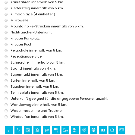
Kanufahren innerhalb von 5 km.
Diskothek, Bar und Promenade (Paseo Marítimo) (innerhalb von 5
Klettersteig innerhalb von 5 km.
Kilometern vom Haus)
Klimaanlage (4 einheiten)
Sehenswürdigkeiten und Kultur in Jávea, Costa Blanca
Mikrowelle
Museum (Histórico de Jávea, Jávea), Kirche (Virgen de Loreto, Puerto,
Mountainbike-Strecken innerhalb von 5 km.
Jávea), Ruine (Molinos de Viento, Jávea), Denkmal (Pueblo de Jávea,
Nichtraucher-Unterkunft
Jávea), architektonisches Bauwerk (Pueblo de Jávea, Jávea),
Privater Parkplatz
historischer Ort (Pueblo de Jávea und Jávea) (innerhalb von 5
Privater Pool
Kilometern von der Unterkunft)
Reitschule innerhalb von 5 km.
Burg (Portal de la Vila und Denia) (innerhalb von 10 Kilometern von der
Unterkunft)
Rezeptionsservice
Schnorcheln innerhalb von 5 km.
Sportmöglichkeiten
Strand innerhalb von 4 km.
Tennis, Golf (La Sella, Denia), Reiten, Wandern, Mountainbiking,
Supermarkt innerhalb von 1 km.
Radfahren, Klettern, Kanufahren, Kajakfahren, Angeln, Tauchen,
Surfen innerhalb von 5 km.
Schnorcheln, Surfen und Windsurfen (innerhalb von 5 Kilometern von
Tauchen innerhalb von 5 km.
der Villa)
Tennisplatz innerhalb von 5 km.
Unterkunft geeignet für die angegebene Personenanzahl.
Wanderwege innerhalb von 5 km.
Waschmaschine und Trockner
Windsurfen innerhalb von 5 km.