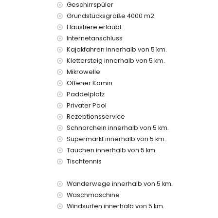
Geschirrspüler
Außen-Sitzbereich und Außen-Essbereich
Grundstücksgröße 4000 m2.
3 private überdachte Parkplätze und 10 private 
Haustiere erlaubt.
Weitere Informationen
Internetanschluss
nächste Stadt: Javea (innerhalb von 5 Kilometern
Kajakfahren innerhalb von 5 km.
nächster Strand: El Arenal, Javea (innerhalb von
Klettersteig innerhalb von 5 km.
nächster Hafen: Puerto Aduanas del Mar, Javea (
Mikrowelle
nächster Park: Tarraula, Javea (innerhalb von 5 
Offener Kamin
nächster Flughafen: Alicante (innerhalb von 100 
Paddelplatz
zweiter nächster Flughafen: Valencia (> 100 Kilo
Privater Pool
Haustiere erlaubt
Rezeptionsservice
Die Unterkunft eignet sich sehr gut für Familien m
Schnorcheln innerhalb von 5 km.
Ausstattungen und Dienstleistungen, die im Mi
Supermarkt innerhalb von 5 km.
Internet (WiFi)
Tauchen innerhalb von 5 km.
Bügeleisen und Bügelbrett
Tischtennis
Bettwäsche und Handtücher
Rezeption und 24-Stunden-Notdienst
Wanderwege innerhalb von 5 km.
Paddelplatz und Fußballfeld
Waschmaschine
Tischtennis
Windsurfen innerhalb von 5 km.
Zentralheizung und Klimaanlage