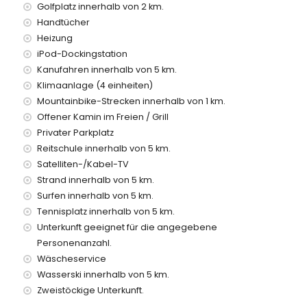
Golfplatz innerhalb von 2 km.
Handtücher
Parkplätze
Heizung
iPod-Dockingstation
 von der Villa)
Kanufahren innerhalb von 5 km.
 5 Kilometern von der Villa)
Klimaanlage (4 einheiten)
innerhalb von 5 Kilometern von der Villa)
Mountainbike-Strecken innerhalb von 1 km.
Kilometern von der Villa)
Offener Kamin im Freien / Grill
Kilometern von der Villa)
Privater Parkplatz
meter)
Reitschule innerhalb von 5 km.
Satelliten-/Kabel-TV
it Kindern
Strand innerhalb von 5 km.
etpreis der Villa enthalten sind
Surfen innerhalb von 5 km.
Tennisplatz innerhalb von 5 km.
Unterkunft geeignet für die angegebene
Personenanzahl.
Wäscheservice
Wasserski innerhalb von 5 km.
Zweistöckige Unterkunft.