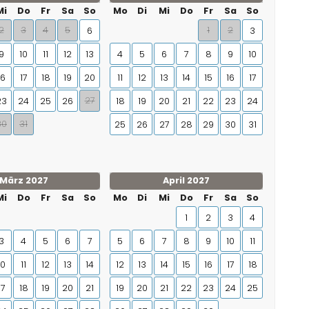
Mi
Do
Fr
Sa
So
Mo
Di
Mi
Do
Fr
Sa
So
2
3
4
5
1
2
6
3
9
10
11
12
13
4
5
6
7
8
9
10
16
17
18
19
20
11
12
13
14
15
16
17
27
23
24
25
26
18
19
20
21
22
23
24
30
31
25
26
27
28
29
30
31
März 2027
April 2027
Mi
Do
Fr
Sa
So
Mo
Di
Mi
Do
Fr
Sa
So
1
2
3
4
3
4
5
6
7
5
6
7
8
9
10
11
10
11
12
13
14
12
13
14
15
16
17
18
17
18
19
20
21
19
20
21
22
23
24
25