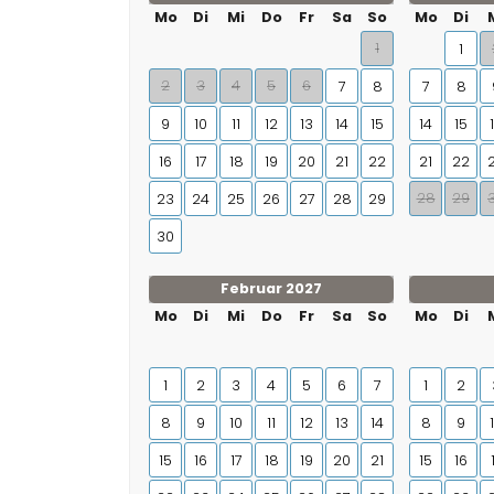
Mo
Di
Mi
Do
Fr
Sa
So
Mo
Di
1
1
2
3
4
5
6
7
8
7
8
9
10
11
12
13
14
15
14
15
16
17
18
19
20
21
22
21
22
28
29
23
24
25
26
27
28
29
30
Februar 2027
Mo
Di
Mi
Do
Fr
Sa
So
Mo
Di
1
2
3
4
5
6
7
1
2
8
9
10
11
12
13
14
8
9
15
16
17
18
19
20
21
15
16