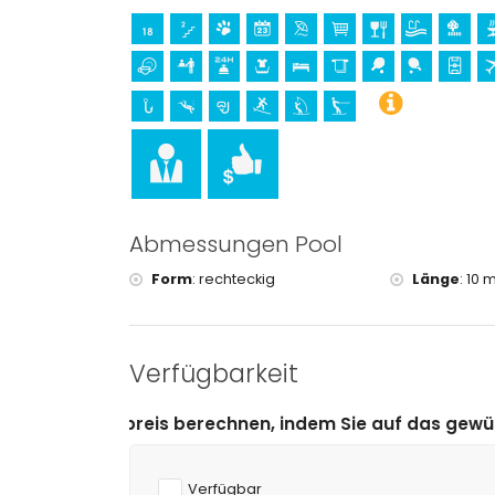
Ausstattungen und Dienstleistungen gegen Au
Flughafentransfer
Wäscheservice
zusätzliches Bett und Kinderbetten/Babybetten 
Unterhaltung und Freizeitaktivitäten für Ihren
Kino, Theater, Diskothek, Bar, Promenade (El Ar
Unterkunft)
Sehenswürdigkeiten und Kultur in Javea, Cost
Abmessungen Pool
Museum (Histórico de Javea, Javea), Kirche (Sa
Javea), Denkmal (Pueblo de Javea, Javea), arc
Form
:
rechteckig
Länge
:
10 m
historischer Ort (Pueblo de Javea und Javea) (i
Burg (Portal de la Vila und Denia) (innerhalb vo
Sport
Verfügbarkeit
Mountainbiking und Radfahren (innerhalb von 10
Tennis, Golf (Club de Golf Javea), Reiten, Wande
echnen, indem Sie auf das gewünschte An- und Abreise
Schnorcheln, Surfen, Windsurfen und Wasserski (
Verfügbar