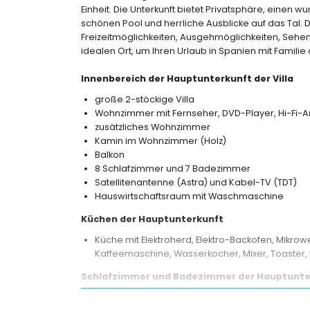
Einheit. Die Unterkunft bietet Privatsphäre, eine
schönen Pool und herrliche Ausblicke auf das Tal. D
Freizeitmöglichkeiten, Ausgehmöglichkeiten, Sehen
idealen Ort, um Ihren Urlaub in Spanien mit Famili
Innenbereich der Hauptunterkunft der Villa
große 2-stöckige Villa
Wohnzimmer mit Fernseher, DVD-Player, Hi-Fi-A
zusätzliches Wohnzimmer
Kamin im Wohnzimmer (Holz)
Balkon
8 Schlafzimmer und 7 Badezimmer
Satellitenantenne (Astra) und Kabel-TV (TDT)
Hauswirtschaftsraum mit Waschmaschine
Küchen der Hauptunterkunft
Küche mit Elektroherd, Elektro-Backofen, Mikrowe
Kaffeemaschine, Wasserkocher, Mixer, Toaster,
Schlafzimmer und Badezimmer der Hauptunte
3 klimatisierte Schlafzimmer, jeweils mit Queen