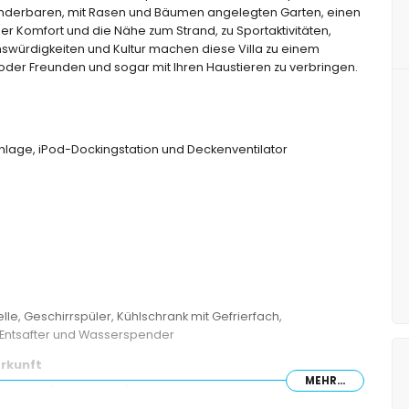
n wunderbaren, mit Rasen und Bäumen angelegten Garten, einen
er Komfort und die Nähe zum Strand, zu Sportaktivitäten,
swürdigkeiten und Kultur machen diese Villa zu einem
e oder Freunden und sogar mit Ihren Haustieren zu verbringen.
nlage, iPod-Dockingstation und Deckenventilator
lle, Geschirrspüler, Kühlschrank mit Gefrierfach,
 Entsafter und Wasserspender
rkunft
MEHR...
size-Bett (200 x 160 cm) und Badezimmer en-suite