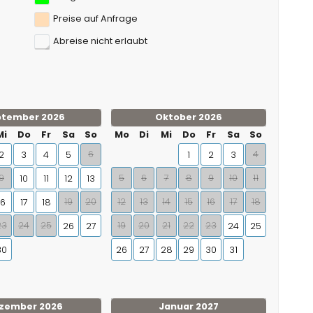
Preise auf Anfrage
Abreise nicht erlaubt
ptember 2026
Oktober 2026
Mi
Do
Fr
Sa
So
Mo
Di
Mi
Do
Fr
Sa
So
6
4
2
3
4
5
1
2
3
9
5
6
7
8
9
10
11
10
11
12
13
19
20
12
13
14
15
16
17
18
16
17
18
23
24
25
19
20
21
22
23
26
27
24
25
30
26
27
28
29
30
31
zember 2026
Januar 2027