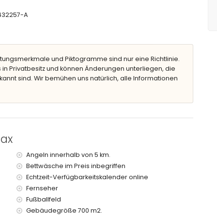
, Ventilator und Badezimmer en-suite
 und Ventilator
-432257-A
(200 x 160 cm)
 90 cm) und Ventilator
, Dusche und WC
en, Dusche und WC
dewanne/Dusche-Kombination und WC
tungsmerkmale und Piktogramme sind nur eine Richtlinie.
 und WC
 in Privatbesitz und können Änderungen unterliegen, die
kannt sind. Wir bemühen uns natürlich, alle Informationen
lle, Geschirrspüler, Kühlschrank mit Gefrierfach,
nd Entsafter
, Ventilator und Badezimmer en-suite
e und WC
pax
Angeln innerhalb von 5 km.
Bettwäsche im Preis inbegriffen
Echtzeit-Verfügbarkeitskalender online
ief
nd Gartenmöbeln mit Liegen
Fernseher
Fußballfeld
Gebäudegröße 700 m2.