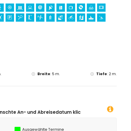
fpreis
(auf Anfrage)
 Urlaub in Javea, Costa Blanca
enal und Javea) (innerhalb von 5 Kilometern von der
a Blanca
n Bartolome, Pueblo, Javea), Ruinen (Molinos de Viento,
hitektonisches Gebäude (Histórico de Javea, Javea),
.
Breite
:
5 m.
Tiefe
:
2 m.
nnerhalb von 5 Kilometern von der Unterkunft)
n 25 Kilometern von der Unterkunft)
00 Metern von der Villa)
rn, Klettern, Kanufahren, Kajakfahren, Angeln, Tauchen,
datum klicken!
innerhalb von 5 Kilometern von der Villa)
Ausgewählte Termine