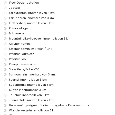
iPod-Dockingstation
Kino, Theater, Diskothek, Bar, Promenade (El Arenal und Jávea)
(innerhalb von 5 Kilometern vom Haus)
Jacuzzi
Kajakfahren innerhalb von 3 km.
Sehenswürdigkeiten und Kultur in Jávea, Costa Blanca
Kanufahren innerhalb von 3 km.
Museum (Pueblo Histórico, Jávea), Kirche (San Bartolomé, Jávea),
Klettersteig innerhalb von 3 km.
Ruine (Pueblo Histórico, Jávea), Denkmal (Pueblo Histórico, Jávea),
Klimaanlage
architektonisches Gebäude (Pueblo Histórico, Jávea), historischer Ort
Mikrowelle
(Pueblo Histórico und Jávea) (innerhalb von 5 Kilometern von der
Mountainbike-Strecken innerhalb von 3 km.
Unterkunft)
Burg (Portal de la Vila und Denia) (innerhalb von 25 Kilometern von der
Offener Kamin
Unterkunft)
Offener Kamin im Freien / Grill
Privater Parkplatz
Sportaktivitäten
Privater Pool
Tennis, Wandern, Mountainbiking, Radfahren, Klettern, Kanufahren,
Rezeptionsservice
Kajakfahren, Angeln, Tauchen, Schnorcheln, Surfen, Windsurfen und
Satelliten-/Kabel-TV
Wasserskifahren (innerhalb von 5 Kilometern von der Villa)
Schnorcheln innerhalb von 3 km.
Golf (Jávea Golf Club, Jávea) und Reiten (innerhalb von 10 Kilometern
von der Villa)
Strand innerhalb von 3 km.
Supermarkt innerhalb von 3 km.
Surfen innerhalb von 3 km.
Tauchen innerhalb von 3 km.
Tennisplatz innerhalb von 2 km.
Unterkunft geeignet für die angegebene Personenanzahl.
Wanderwege innerhalb von 5 km.