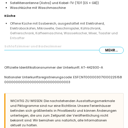
Satellitenantenne (Astra) und Kabel-TV (TDT (ES + GB))
Waschküche mit Waschmaschine
Küche
Offene Küche mit Essbereich, ausgestattet mit Elektroherd,
Elektrobackofen, Mikrowelle, Geschirrspüler, Kühlschrank,
Gefrierschrank, Kaffeemaschine, Wasserkocher, Mixer, Toaster und
Entsafter
Schlafzimmer und Badezimmer
MEHR...
2 Schlafzimmer, jedes mit Doppelbett und Ventilator
2 Badezimmer, jedes mit Einzelwaschbecken, Dusche und WC
Außenbereich der Villa
Offizielle Identifikationsnummer der Unterkunft: AT-442930-A
Großes und umzäuntes Grundstück
Nationaler Unterkunftsregistrierungscode: ESFCNT000003071000225158
Privater Pool mit den Maßen 10 m x 5 m und 2 m Tiefe
00000000000000000000000000003
Wunderschöner Garten mit Rasen und Bäumen sowie Gartenmöbeln
mit Sonnenliegen
2 Terrassen
Außenküche und Grill
WICHTIG ZU WISSEN: Die nachstehenden Ausstattungsmerkmale
Sitzbereich im Freien
und Piktogramme sind nur eine Richtlinie. Unsere Ferienhäuser
2 private überdachte Parkplätze
befinden sich größtenteils in Privatbesitz und können Änderungen
unterliegen, die uns zum Zeitpunkt der Veröffentlichung nicht
Weitere Informationen
bekannt sind. Wir bemühen uns natürlich, alle Informationen
Nächste Stadt: Jávea (innerhalb von 5 Kilometern von der Villa)
aktuell zu halten.