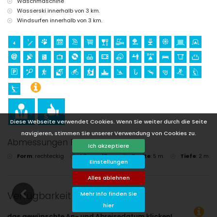
Waschmaschine
Wasserski innerhalb von 3 km.
Windsurfen innerhalb von 3 km.
Diese Webseite verwendet Cookies. Wenn Sie weiter durch die Seite
navigieren, stimmen Sie unserer Verwendung von Cookies zu.
Abmessungen Pool
Ich akzeptiere
Form
:
rechteckig
Länge
:
10 m.
Breite
:
5 m.
Tiefe
:
2 m.
Einstellungen
Alles ablehnen
Verfügbarkeit
Mehr Info finden Sie
hier