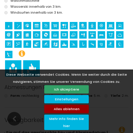
Waschmaschine
Wasserski innerhalb von 3 km.
Windsurfen innerhalb von 3 km.
Diese Webseite verwendet Cookies. Wenn Sie weiter durch die Seite
navigieren, stimmen Sie unserer Verwendung von Cookies zu.
Abmessungen Pool
Ich akzeptiere
Form
:
rechteckig
Länge
:
10 m.
Breite
:
5 m.
Tiefe
:
2 m.
Einstellungen
Alles ablehnen
Verfügbarkeit
Mehr Info finden Sie
hier
breisedatum klicken!