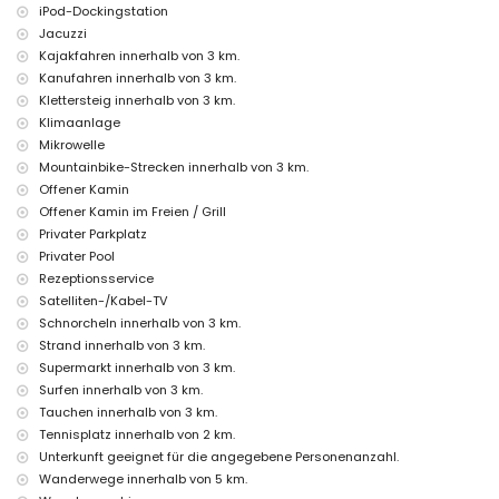
Unterhaltungs- und Freizeitangebote für Ihren Urlaub in Jávea,
iPod-Dockingstation
Costa Blanca
Jacuzzi
Kino, Theater, Diskothek, Bar, Promenade (El Arenal und Jávea)
Kajakfahren innerhalb von 3 km.
(innerhalb von 5 Kilometern vom Haus)
Kanufahren innerhalb von 3 km.
Sehenswürdigkeiten und Kultur in Jávea, Costa Blanca
Klettersteig innerhalb von 3 km.
Klimaanlage
Museum (Pueblo Histórico, Jávea), Kirche (San Bartolomé, Jávea),
Mikrowelle
Ruine (Pueblo Histórico, Jávea), Denkmal (Pueblo Histórico, Jávea),
Mountainbike-Strecken innerhalb von 3 km.
architektonisches Gebäude (Pueblo Histórico, Jávea), historischer Ort
(Pueblo Histórico und Jávea) (innerhalb von 5 Kilometern von der
Offener Kamin
Unterkunft)
Offener Kamin im Freien / Grill
Burg (Portal de la Vila und Dénia) (innerhalb von 25 Kilometern von der
Privater Parkplatz
Unterkunft)
Privater Pool
Sport
Rezeptionsservice
Satelliten-/Kabel-TV
Tennis, Wandern, Mountainbiking, Radfahren, Klettern, Kanufahren,
Schnorcheln innerhalb von 3 km.
Kajakfahren, Angeln, Tauchen, Schnorcheln, Surfen, Windsurfen und
Wasserski (innerhalb von 5 Kilometern von der Villa)
Strand innerhalb von 3 km.
Golf (Jávea Golf Club, Jávea) und Reiten (innerhalb von 10 Kilometern
Supermarkt innerhalb von 3 km.
von der Villa)
Surfen innerhalb von 3 km.
Tauchen innerhalb von 3 km.
Tennisplatz innerhalb von 2 km.
Unterkunft geeignet für die angegebene Personenanzahl.
Wanderwege innerhalb von 5 km.