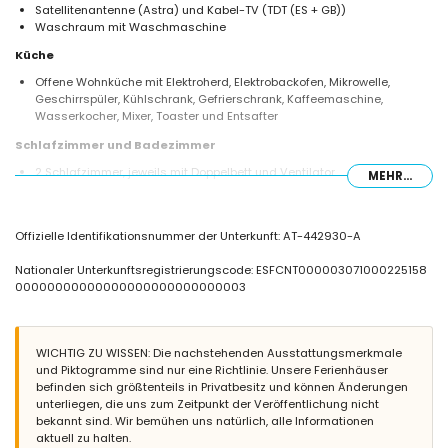
Satellitenantenne (Astra) und Kabel-TV (TDT (ES + GB))
Waschraum mit Waschmaschine
Küche
Offene Wohnküche mit Elektroherd, Elektrobackofen, Mikrowelle,
Geschirrspüler, Kühlschrank, Gefrierschrank, Kaffeemaschine,
Wasserkocher, Mixer, Toaster und Entsafter
Schlafzimmer und Badezimmer
2 Schlafzimmer, jeweils mit Doppelbett und Ventilator
MEHR...
2 Schlafzimmer, jeweils mit 2 Einzelbetten und Ventilator
2 Badezimmer, jeweils mit Einzelwaschbecken, Dusche und Toilette
Außenbereich der Villa
Offizielle Identifikationsnummer der Unterkunft: AT-442930-A
Großes und umzäuntes Grundstück
Nationaler Unterkunftsregistrierungscode: ESFCNT000003071000225158
Privater Pool mit den Maßen 10m x 5m und 2m tief
00000000000000000000000000003
Wunderschöner Rasen mit Bäumen und Gartenmöbeln mit
Sonnenliegen
2 Terrassen
Außenküche und Grillplatz
WICHTIG ZU WISSEN: Die nachstehenden Ausstattungsmerkmale
Außensitzbereich und Außenessbereich
und Piktogramme sind nur eine Richtlinie. Unsere Ferienhäuser
2 private, überdachte Parkplätze und 2 private Parkplätze
befinden sich größtenteils in Privatbesitz und können Änderungen
unterliegen, die uns zum Zeitpunkt der Veröffentlichung nicht
Weitere Informationen
bekannt sind. Wir bemühen uns natürlich, alle Informationen
Nächste Stadt: Jávea (innerhalb von 5 Kilometern von der Villa)
aktuell zu halten.