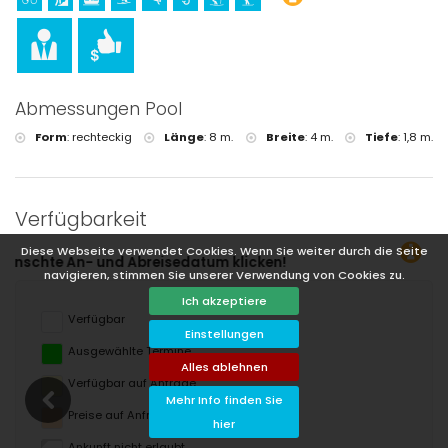
Abmessungen Pool
Form
:
rechteckig
Länge
:
8 m.
Breite
:
4 m.
Tiefe
:
1,8 m.
Verfügbarkeit
Diese Webseite verwendet Cookies. Wenn Sie weiter durch die Seite
Sie können den Miet
navigieren, stimmen Sie unserer Verwendung von Cookies zu.
Ich akzeptiere
Verfügbar
Einstellungen
Ausgewählte Termine
Alles ablehnen
Verfügbar auf Anfrage
Mehr Info finden Sie
Preise auf Anfrage
hier
Ankunft nicht erlaubt