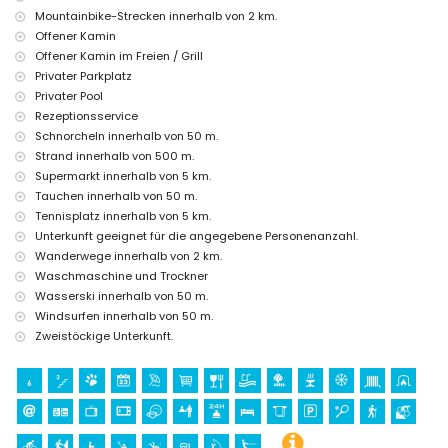
Mountainbike-Strecken innerhalb von 2 km.
Zusatzbett und Kinderbett/Kinderbett (auf Anfrage)
Offener Kamin
Unterhaltungs- und Freizeitaktivitäten für Ihren Urlaub in Javea,
Offener Kamin im Freien / Grill
Costa Blanca
Privater Parkplatz
Promenade (El Arenal und Javea) (innerhalb von 5 Kilometern vom
Privater Pool
Haus)
Rezeptionsservice
Schnorcheln innerhalb von 50 m.
Sehenswürdigkeiten und Kultur in Javea, Costa Blanca
Strand innerhalb von 500 m.
Museum (Histórico de Javea, Javea), Kirche (Virgen de Loreto, Puerto,
Supermarkt innerhalb von 5 km.
Javea), Ruine (Molinos de Viento, Javea), Denkmal (Pueblo de Javea,
Tauchen innerhalb von 50 m.
Javea), architektonisches Gebäude (Pueblo de Javea, Javea),
Tennisplatz innerhalb von 5 km.
historische Stätte (Pueblo de Javea und Javea) (innerhalb von 10
Kilometern von der Unterkunft)
Unterkunft geeignet für die angegebene Personenanzahl.
Burg (Portal de la Vila und Denia) (innerhalb von 25 Kilometern von der
Wanderwege innerhalb von 2 km.
Unterkunft)
Waschmaschine und Trockner
Wasserski innerhalb von 50 m.
Sport
Windsurfen innerhalb von 50 m.
Radfahren, Kanufahren, Kajakfahren, Tauchen, Schnorcheln,
Zweistöckige Unterkunft.
Windsurfen und Wasserski (innerhalb von 1000 Metern von der Villa)
Tennis, Wandern, Mountainbiking und Klettern (innerhalb von 5
Kilometern von der Villa)
Reiten, Angeln und Surfen (innerhalb von 10 Kilometern von der Villa)