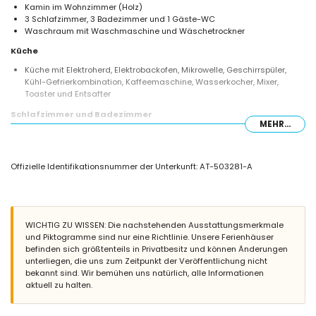
Kamin im Wohnzimmer (Holz)
3 Schlafzimmer, 3 Badezimmer und 1 Gäste-WC
Waschraum mit Waschmaschine und Wäschetrockner
Küche
Küche mit Elektroherd, Elektrobackofen, Mikrowelle, Geschirrspüler,
Kühl-Gefrierkombination, Kaffeemaschine, Wasserkocher, Mixer,
Toaster und Entsafter
Schlafzimmer und Badezimmer
MEHR...
Schlafzimmer mit Klimaanlage, Kingsize-Bett und Fernseher
2 Schlafzimmer mit Klimaanlage, jeweils mit Doppelbett
Badezimmer mit Doppelwaschbecken, Dusche und Toilette
Offizielle Identifikationsnummer der Unterkunft: AT-503281-A
2 Badezimmer jeweils mit Einzelwaschbecken, Dusche und Toilette
Außenbereich der Villa
Eingezäuntes Grundstück
Privater Pool mit einer Größe von 8m x 4m und einer Tiefe von 1,8m
WICHTIG ZU WISSEN: Die nachstehenden Ausstattungsmerkmale
Garten mit Bäumen und Gartenmöbeln mit Sonnenliegen
und Piktogramme sind nur eine Richtlinie. Unsere Ferienhäuser
4 Terrassen, davon 3 überdacht
befinden sich größtenteils in Privatbesitz und können Änderungen
Grill
unterliegen, die uns zum Zeitpunkt der Veröffentlichung nicht
Außendusche
bekannt sind. Wir bemühen uns natürlich, alle Informationen
Sitzbereich im Freien und Essbereich im Freien
aktuell zu halten.
2 private überdachte Parkplätze
Weitere Informationen