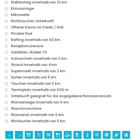
Costa Blanca
Klettersteig innerhalb von 10 km.
Klimaanlage
Diskothek, Bar und Promenade (El Arenal) (innerhalb von 5 Kilometern
vom Haus)
Mikrowelle
Nichtraucher-Unterkunft
Sehenswürdigkeiten und Kultur in Xàbia, Costa Blanca
Offener Kamin im Freien / Grill
Museum (Histórico de Xàbia, Xàbia), Kirche (Virgen de Loreto, Puerto,
Privater Pool
Xàbia), Ruine (Molinos de Viento, Xàbia), Denkmal (Pueblo de Xàbia,
Rafting innerhalb von 50 km.
Xàbia), Architektonisches Gebäude (Histórico de Xàbia, Xàbia),
Rezeptionsservice
Historischer Ort (Pueblo de Xàbia und Xàbia) (innerhalb von 5
Satelliten-/Kabel-TV
Kilometern von der Unterkunft)
Burg (Portal de la Vila und Dénia) (innerhalb von 25 Kilometern von der
Schnorcheln innerhalb von 5 km.
Unterkunft)
Strand innerhalb von 4 km.
Supermarkt innerhalb von 2 km.
Sport
Surfen innerhalb von 5 km.
Tennis (innerhalb von 1000 Metern von der Villa)
Tauchen innerhalb von 5 km.
Wandern, Radfahren, Kanufahren, Kajakfahren, Tauchen, Schnorcheln,
Tennisplatz innerhalb von 500 m.
Surfen, Windsurfen und Wasserski (innerhalb von 5 Kilometern von der
Unterkunft geeignet für die angegebene Personenanzahl.
Villa)
Golf (Xàbia Golf), Reiten, Mountainbiking und Klettern (innerhalb von 10
Wanderwege innerhalb von 5 km.
Kilometern von der Villa)
Waschmaschine
Rafting und Angeln (innerhalb von 50 Kilometern von der Villa)
Wasserski innerhalb von 5 km.
Windsurfen innerhalb von 5 km.