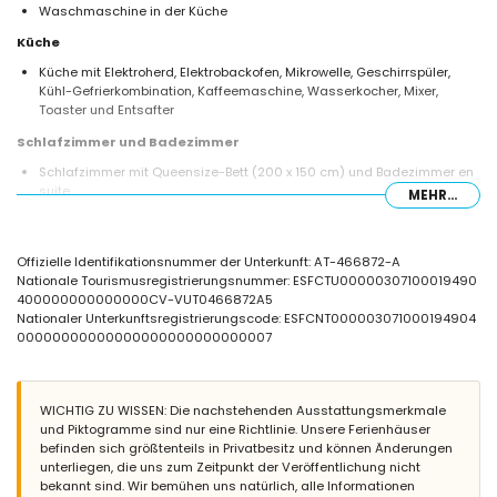
Waschmaschine in der Küche
Küche
Küche mit Elektroherd, Elektrobackofen, Mikrowelle, Geschirrspüler,
Kühl-Gefrierkombination, Kaffeemaschine, Wasserkocher, Mixer,
Toaster und Entsafter
Schlafzimmer und Badezimmer
Schlafzimmer mit Queensize-Bett (200 x 150 cm) und Badezimmer en
suite
MEHR...
Schlafzimmer mit 2 Einzelbetten (200 x 90 cm)
Badezimmer en suite mit Einzelwaschbecken, Dusche und Toilette
Badezimmer mit Einzelwaschbecken, Dusche und Toilette
Offizielle Identifikationsnummer der Unterkunft: AT-466872-A
Außenbereich der Villa
Nationale Tourismusregistrierungsnummer: ESFCTU00000307100019490
400000000000000CV-VUT0466872A5
Großes und umzäuntes Grundstück
Nationaler Unterkunftsregistrierungscode: ESFCNT000003071000194904
Privater Pool mit den Maßen 8 m x 4 m und 2 m tief
00000000000000000000000000007
Schöner Rasen mit Bäumen und Gartenmöbeln mit Sonnenliegen
2 Terrassen
Grill
Sitzbereich im Freien und Essbereich im Freien
WICHTIG ZU WISSEN: Die nachstehenden Ausstattungsmerkmale
und Piktogramme sind nur eine Richtlinie. Unsere Ferienhäuser
Weitere Informationen
befinden sich größtenteils in Privatbesitz und können Änderungen
Nächster Ort: Xàbia (innerhalb von 4 Kilometern von der Villa)
unterliegen, die uns zum Zeitpunkt der Veröffentlichung nicht
Nächstes Ufer oder Küste: Mediterráneo, Xàbia (innerhalb von 4
bekannt sind. Wir bemühen uns natürlich, alle Informationen