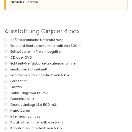
Kilometern von der Villa)
aktuell zu halten.
Nächster Strand: El Arenal, Xàbia (innerhalb von 4 Kilometern von der
Villa)
Nächster Hafen: Aduanas del Mar (innerhalb von 5 Kilometern von der
Villa)
Nächster Park: Montgó, Xàbia (innerhalb von 10 Kilometern von der
Ausstattung Ginjoler 4 pax
Villa)
Nächster Flughafen: Alicante (innerhalb von 100 Kilometern von der
24/7 telefonische Unterstützung
Villa)
Bars und Restaurants innerhalb von 500 m.
Zweitnächster Flughafen: Valencia (mehr als 100 Kilometer)
Rauchen nicht erlaubt
Bettwäsche im Preis inbegriffen
Haustiere sind nicht erlaubt
CD oder DVD
Die Unterkunft ist sehr geeignet für Familien mit Kindern
Echtzeit-Verfügbarkeitskalender online
Einstöckige Unterkunft.
Einrichtungen und Dienstleistungen, die im Mietpreis der Villa
inbegriffen sind
Fahrrad-Routen innerhalb von 5 km.
Fernseher
Internet (WiFi)
Garten
Bügeleisen und Bügelbrett
Bettwäsche und Handtücher
Gebäudegröße 110 m2.
Empfangsservice und 24-Stunden-Notdienst
Geschirrspüler
Klimaanlage
Grundstücksgröße 1100 m2.
Handtücher
Einrichtungen und Dienstleistungen gegen Aufpreis
Internetanschluss
Zustellbett und Kinderbetten (auf Anfrage)
Kajakfahren innerhalb von 5 km.
Unterhaltungs- und Freizeitaktivitäten für Ihren Urlaub in Xàbia,
Kanufahren innerhalb von 5 km.