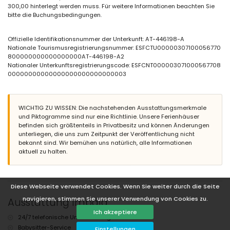
eingezäuntes Grundstück
300,00 hinterlegt werden muss. Für weitere Informationen beachten Sie
ovaler privater Pool mit den Maßen 8 m x 4 m
bitte die Buchungsbedingungen.
Garten mit Kies, Bäumen und Gartenmöbeln mit Sonnenliegen
2 Terrassen, davon 1 überdacht
Grillplatz
Offizielle Identifikationsnummer der Unterkunft: AT-446198-A
Außendusche
Nationale Tourismusregistrierungsnummer: ESFCTU00000307100056770
Sitz- und Essbereich im Freien
800000000000000000AT-446198-A2
2 private, überdachte und abgeschlossene Parkplätze
Nationaler Unterkunftsregistrierungscode: ESFCNT000003071000567708
Dachterrasse
00000000000000000000000000003
Weitere Informationen
nächster Strand: La Grava (innerhalb von 3 Kilometern von der Villa)
WICHTIG ZU WISSEN: Die nachstehenden Ausstattungsmerkmale
Haustiere erlaubt
und Piktogramme sind nur eine Richtlinie. Unsere Ferienhäuser
Einrichtungen und Dienstleistungen, die im Mietpreis der Villa
befinden sich größtenteils in Privatbesitz und können Änderungen
inbegriffen sind
unterliegen, die uns zum Zeitpunkt der Veröffentlichung nicht
bekannt sind. Wir bemühen uns natürlich, alle Informationen
Bügeleisen und Bügelbrett
aktuell zu halten.
Empfangsservice und 24-Stunden-Notdienst
Einrichtungen und Dienstleistungen gegen Aufpreis
Bettwäsche und Handtücher
Diese Webseite verwendet Cookies. Wenn Sie weiter durch die Seite
Kochservice, Wäscheservice und Babysitterservice
navigieren, stimmen Sie unserer Verwendung von Cookies zu.
Ausstattung Impala
Zusatzbett und Kinderbett (auf Anfrage)
Ich akzeptiere
24/7 telefonische Unterstützung
Babysitter-Service
Einstellungen