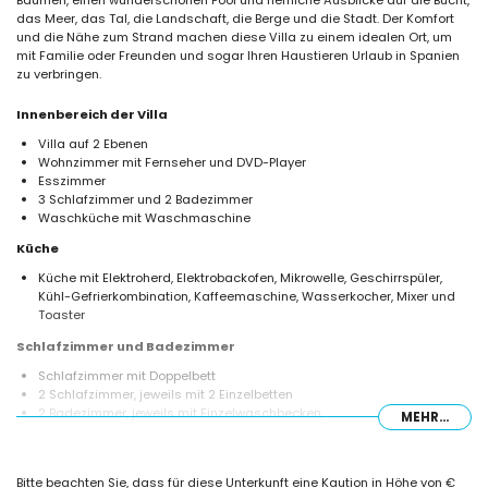
Bäumen, einen wunderschönen Pool und herrliche Ausblicke auf die Bucht,
das Meer, das Tal, die Landschaft, die Berge und die Stadt. Der Komfort
und die Nähe zum Strand machen diese Villa zu einem idealen Ort, um
mit Familie oder Freunden und sogar Ihren Haustieren Urlaub in Spanien
zu verbringen.
Innenbereich der Villa
Villa auf 2 Ebenen
Wohnzimmer mit Fernseher und DVD-Player
Esszimmer
3 Schlafzimmer und 2 Badezimmer
Waschküche mit Waschmaschine
Küche
Küche mit Elektroherd, Elektrobackofen, Mikrowelle, Geschirrspüler,
Kühl-Gefrierkombination, Kaffeemaschine, Wasserkocher, Mixer und
Toaster
Schlafzimmer und Badezimmer
Schlafzimmer mit Doppelbett
2 Schlafzimmer, jeweils mit 2 Einzelbetten
2 Badezimmer, jeweils mit Einzelwaschbecken,
MEHR...
Badewanne/Duschkombination, Bidet und Toilette
Außenbereich der Villa
Bitte beachten Sie, dass für diese Unterkunft eine Kaution in Höhe von €