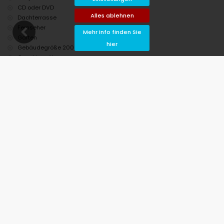
CD oder DVD
Alles ablehnen
Dachterrasse
Fernseher
Mehr Info finden Sie
Garten
hier
Gebäudegröße 200 m2.
Geschirrspüler
Grundstücksgröße 800 m2.
Handtücher
Haustiere erlaubt.
Kochservice
Mikrowelle
Offener Kamin im Freien / Grill
Privater Parkplatz
Privater Pool
Rezeptionsservice
Strand innerhalb von 3 km.
Unterkunft geeignet für die angegebene Personenanzahl.
Wäscheservice
Waschmaschine
Zweistöckige Unterkunft.