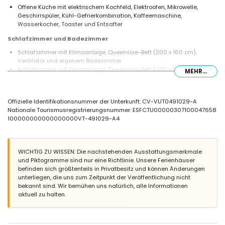
Offene Küche mit elektrischem Kochfeld, Elektroofen, Mikrowelle,
Geschirrspüler, Kühl-Gefrierkombination, Kaffeemaschine,
Wasserkocher, Toaster und Entsafter
Schlafzimmer und Badezimmer
Schlafzimmer mit Klimaanlage, Queensize-Bett (200 x 160 cm),
Ventilator und eigenem Badezimmer
Schlafzimmer mit Klimaanlage, Queensize-Bett (200 x 150 cm) und
MEHR...
Ventilator
Schlafzimmer mit Klimaanlage, Queensize-Bett (200 x 160 cm),
Fernseher und Ventilator
Offizielle Identifikationsnummer der Unterkunft: CV-VUT0491029-A
Schlafzimmer mit Klimaanlage, Queensize-Bett (200 x 150 cm),
Nationale Tourismusregistrierungsnummer: ESFCTU00000307100047658
Fernseher und Ventilator
100000000000000000VT-491029-A4
En-suite Badezimmer mit Doppelwaschbecken, Badewanne, Dusche
und Toilette
2 Badezimmer, jedes mit Einzelwaschbecken, Dusche und Toilette
WICHTIG ZU WISSEN: Die nachstehenden Ausstattungsmerkmale
Außenbereich der Villa
und Piktogramme sind nur eine Richtlinie. Unsere Ferienhäuser
Großes und eingezäuntes Grundstück
befinden sich größtenteils in Privatbesitz und können Änderungen
Privater Pool
unterliegen, die uns zum Zeitpunkt der Veröffentlichung nicht
Wunderbarer Garten mit Rasen, Bäumen und Gartenmöbeln mit
bekannt sind. Wir bemühen uns natürlich, alle Informationen
Sonnenliegen
aktuell zu halten.
3 Terrassen, davon 1 überdacht
Grill
Außendusche
Sitzbereich im Freien und Essbereich im Freien