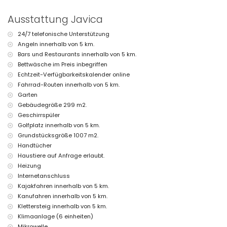
Privater Parkplatz
Ausstattung Javica
Weitere Informationen
24/7 telefonische Unterstützung
Nächste Stadt: Xàbia (innerhalb von 5 Kilometern von der Villa)
Angeln innerhalb von 5 km.
Nächster Fluss oder Ufer: Mediterráneo, Xàbia (innerhalb von 5
Kilometern von der Villa)
Bars und Restaurants innerhalb von 5 km.
Nächster Strand: Playa del Arenal (innerhalb von 5 Kilometern von der
Bettwäsche im Preis inbegriffen
Villa)
Echtzeit-Verfügbarkeitskalender online
Nächster Hafen: La Fontana, Xàbia (innerhalb von 5 Kilometern von der
Fahrrad-Routen innerhalb von 5 km.
Villa)
Garten
Nächster Park: Pinosol, Xàbia (innerhalb von 4 Kilometern von der Villa)
Gebäudegröße 299 m2.
Nächster Flughafen: Alicante (innerhalb von 100 Kilometern von der
Villa)
Geschirrspüler
Zweitnächster Flughafen: Valencia (> 100 Kilometer)
Golfplatz innerhalb von 5 km.
Bitte anfragen, ob Haustiere erlaubt sind
Grundstücksgröße 1007 m2.
Die Unterkunft ist sehr geeignet für Familien mit Kindern
Handtücher
Einrichtungen und Dienstleistungen, die im Mietpreis der Villa
Haustiere auf Anfrage erlaubt.
enthalten sind
Heizung
Internetanschluss
Internet (WiFi)
Staubsauger, Bügeleisen und Bügelbrett
Kajakfahren innerhalb von 5 km.
Bettwäsche und Handtücher
Kanufahren innerhalb von 5 km.
Rezeptionsservice und 24-Stunden-Notdienst
Klettersteig innerhalb von 5 km.
Heizung und Klimaanlage
Klimaanlage (6 einheiten)
Einrichtungen und Dienstleistungen gegen Aufpreis
Mikrowelle