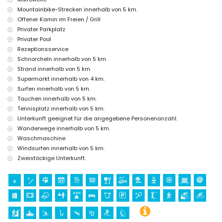
Mountainbike-Strecken innerhalb von 5 km.
Zustellbett und Kinderbett/Kinderstuhl (auf Anfrage)
Offener Kamin im Freien / Grill
Unterhaltungs- und Freizeitaktivitäten für Ihren Urlaub in Xàbia,
Privater Parkplatz
Costa Blanca
Privater Pool
Kino, Theater, Diskothek, Bar, Promenade (El Arenal und Xàbia)
Rezeptionsservice
(innerhalb von 5 Kilometern vom Haus)
Schnorcheln innerhalb von 5 km.
Strand innerhalb von 5 km.
Sehenswürdigkeiten und Kultur in Xàbia, Costa Blanca
Supermarkt innerhalb von 4 km.
Museum (Histórico de Xàbia), Kirche (Virgen de Loreto, Puerto, Xàbia),
Surfen innerhalb von 5 km.
Ruine (Pueblo Histórico, Xàbia), Denkmal (Molinos de Viento, Xàbia),
Tauchen innerhalb von 5 km.
architektonisches Gebäude (Pueblo Histórico, Xàbia) und historischer
Ort (Histórico de Xàbia) (innerhalb von 5 Kilometern von der
Tennisplatz innerhalb von 5 km.
Unterkunft)
Unterkunft geeignet für die angegebene Personenanzahl.
Burg (Portal de la Vila und Dénia) (innerhalb von 25 Kilometern von der
Wanderwege innerhalb von 5 km.
Unterkunft)
Waschmaschine
Sportmöglichkeiten
Windsurfen innerhalb von 5 km.
Zweistöckige Unterkunft.
Tennis, Golf, Wandern, Mountainbiking, Radfahren, Klettern,
Kanufahren, Kajakfahren, Angeln, Tauchen, Schnorcheln, Surfen und
Windsurfen (innerhalb von 5 Kilometern von der Villa)
Reiten (innerhalb von 10 Kilometern von der Villa)