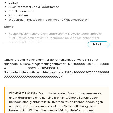
Balkon
3 Schlafzimmer und 3 Badezimmer
Satellitenantenne
Alarmsystem
Waschraum mit Waschmaschine und Wäschetrockner
Küche
Küche mit Elektroherd, Elektrobackofen, Mikrowelle, Geschirrspüler,
Kühl-Gefrierkombination, Kaffeemaschine, Wasserkocher, Mixer,
Toaster und Saftpresse
MEHR...
Schlafzimmer und Badezimmer
Schlafzimmer mit Queensize-Bett (Maße 190 x 150 cm), Ventilator und
Offizielle Identifikationsnummer der Unterkunft: CV-VUT0518691-A
en-suite Badezimmer
Nationale Tourismusregistrierungsnummer: ESFCTU00000307100025088
Schlafzimmer mit Etagenbett (Maße 190 x 80 cm)
40000000000000CV-VUT0518691-A5
Schlafzimmer mit Queensize-Bett (Maße 200 x 160 cm) und Ventilator
Nationaler Unterkunftsregistrierungscode: ESFCNT000003071000250884
en-suite Badezimmer mit Einzelwaschbecken, Badewanne/Dusche-
00000000000000000000000000007
Kombination und Toilette
2 Badezimmer jeweils mit Einzelwaschbecken, Dusche und Toilette
Außenbereich der Villa
WICHTIG ZU WISSEN: Die nachstehenden Ausstattungsmerkmale
ovaler privater Pool mit den Maßen 6 m x 3 m und 2,1 m tief
und Piktogramme sind nur eine Richtlinie. Unsere Ferienhäuser
Garten mit Rasen, Gartenmöbeln und Liegestühlen
befinden sich größtenteils in Privatbesitz und können Änderungen
2 Terrassen
unterliegen, die uns zum Zeitpunkt der Veröffentlichung nicht
Außenküche und Grill
bekannt sind. Wir bemühen uns natürlich, alle Informationen
Außendusche