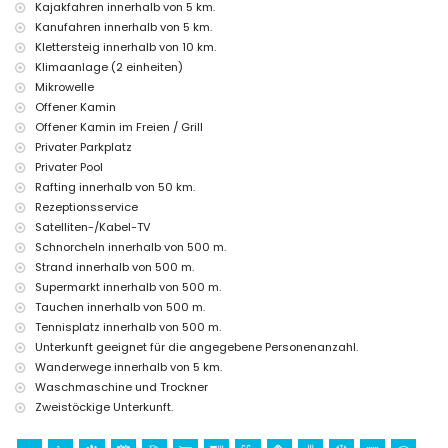
Kajakfahren innerhalb von 5 km.
Einrichtungen und Dienstleistungen gegen Aufpreis
Kanufahren innerhalb von 5 km.
Flughafenservice
Klettersteig innerhalb von 10 km.
Zusatzbett und Kinderbett (auf Anfrage)
Klimaanlage (2 einheiten)
Unterhaltungs- und Freizeitaktivitäten für Ihren Urlaub in Jávea,
Mikrowelle
Costa Blanca
Offener Kamin
Offener Kamin im Freien / Grill
Bar (innerhalb von 500 Metern vom Haus)
Diskothek und Promenade (El Arenal) (innerhalb von 5 Kilometern vom
Privater Parkplatz
Haus)
Privater Pool
Rafting innerhalb von 50 km.
Sehenswürdigkeiten und Kultur in Jávea, Costa Blanca
Rezeptionsservice
Museum (Histórico de Jávea, Jávea), Kirche (Virgen de Loreto, Puerto,
Satelliten-/Kabel-TV
Jávea), Ruine (Molinos de Viento, Jávea), Denkmal (Pueblo de Jávea,
Schnorcheln innerhalb von 500 m.
Jávea), architektonisches Gebäude (Histórico de Jávea, Jávea),
Strand innerhalb von 500 m.
historisches Stätte (Pueblo de Jávea und Jávea) (innerhalb von 5
Kilometern von der Unterkunft)
Supermarkt innerhalb von 500 m.
Burg (Portal de la Vila und Dénia) (innerhalb von 25 Kilometern von der
Tauchen innerhalb von 500 m.
Unterkunft)
Tennisplatz innerhalb von 500 m.
Unterkunft geeignet für die angegebene Personenanzahl.
Sport
Wanderwege innerhalb von 5 km.
Tennis, Angeln, Tauchen und Schnorcheln (innerhalb von 1000 Metern
Waschmaschine und Trockner
von der Villa)
Zweistöckige Unterkunft.
Wandern, Radfahren, Kanufahren und Kajakfahren (innerhalb von 5
Kilometern von der Villa)
Golf (Golf de Jávea), Reiten, Mountainbiking und Klettern (innerhalb