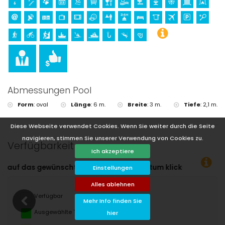
von 10 Kilometern von der Villa)
Rafting (innerhalb von 50 Kilometern von der Villa)
Abmessungen Pool
Form
:
oval
Länge
:
6 m.
Breite
:
3 m.
Tiefe
:
2,1 m.
Diese Webseite verwendet Cookies. Wenn Sie weiter durch die Seite
navigieren, stimmen Sie unserer Verwendung von Cookies zu.
Verfügbarkeit
Ich akzeptiere
atum klicken!
Einstellungen
Alles ablehnen
Verfügbar
Mehr Info finden Sie
Ausgewählte Termine
hier