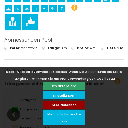
Rafting (innerhalb von 25 Kilometern von der Villa)
Abmessungen Pool
Form
:
rechteckig
Länge
:
8 m.
Breite
:
4 m.
Tiefe
:
2 m.
Verfügbarkeit
Diese Webseite verwendet Cookies. Wenn Sie weiter durch die Seite
navigieren, stimmen Sie unserer Verwendung von Cookies zu.
atum klicken!
Ich akzeptiere
Einstellungen
Verfügbar
Alles ablehnen
Ausgewählte Termine
Mehr Info finden Sie
Verfügbar auf Anfrage
hier
Preise auf Anfrage