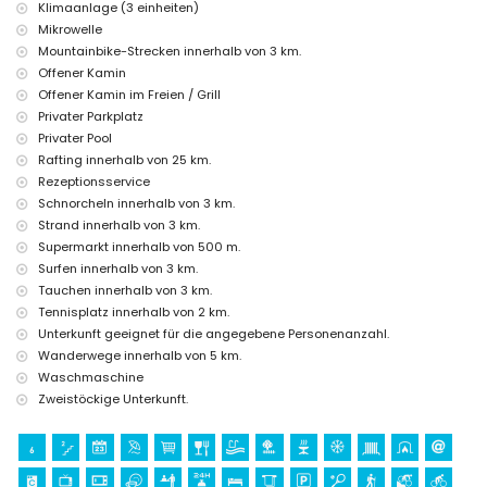
Klimaanlage (3 einheiten)
Einrichtungen und Dienstleistungen gegen Aufpreis
Mikrowelle
Zusatzbett und Kinderbett/Kinderbett (auf Anfrage)
Mountainbike-Strecken innerhalb von 3 km.
Offener Kamin
Unterhaltungs- und Freizeitaktivitäten für Ihren Urlaub in Jávea,
Costa Blanca
Offener Kamin im Freien / Grill
Privater Parkplatz
Kino, Theater, Bar und Promenade (Arenal, Jávea) (innerhalb von 5
Privater Pool
Kilometern vom Haus)
Rafting innerhalb von 25 km.
Sehenswürdigkeiten und Kultur in Jávea, Costa Blanca
Rezeptionsservice
Museum (Histórico de Jávea), Ruinen (Molinos de Viento, Jávea) und
Schnorcheln innerhalb von 3 km.
architektonisches Gebäude (Histórico de Jávea) (innerhalb von 5
Strand innerhalb von 3 km.
Kilometern von der Unterkunft)
Supermarkt innerhalb von 500 m.
Kirche (Virgen de Loreto, Puerto, Jávea), Denkmal (Pueblo de Jávea,
Surfen innerhalb von 3 km.
Jávea), historischer Ort (Pueblo de Jávea und Jávea) (innerhalb von
Tauchen innerhalb von 3 km.
10 Kilometern von der Unterkunft)
Burg (Portal de la Vila und Denia) (innerhalb von 25 Kilometern von der
Tennisplatz innerhalb von 2 km.
Unterkunft)
Unterkunft geeignet für die angegebene Personenanzahl.
Wanderwege innerhalb von 5 km.
Sport
Waschmaschine
Radfahren (innerhalb von 1000 Metern von der Villa)
Zweistöckige Unterkunft.
Tennis, Wandern, Mountainbiking, Kanufahren, Kajakfahren, Angeln,
Tauchen, Schnorcheln und Surfen (innerhalb von 5 Kilometern von der
Villa)
Golf (Jávea Golf Club) und Reiten (innerhalb von 10 Kilometern von der
Villa)