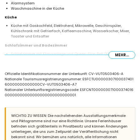
Alarmsystem
Waschmaschine in der Küche
Küche
Küche mit Gaskochfeld, Elektroherd, Mikrowelle, Geschirrspüler,
Kühlschrank mit Gefrierfach, Kaffeemaschine, Wasserkocher, Mixer,
Toaster und Entsafter
Schlafzimmer und Badezimmer
Schlafzimmer mit Klimaanlage und Queen-Size-Bett (Maße 200 x 160
MEHR...
cm) und eigenem Badezimmer
Schlafzimmer mit Klimaanlage und Queen-Size-Bett (Maße 200 x 160
cm)
Offizielle Identifikationsnummer der Unterkunft: CV-VUT0503406-A
Schlafzimmer mit Klimaanlage und 2 Einzelbetten (Maße 190 x 90 cm)
Nationale Tourismusregistrierungsnummer: ESFCTU00000307100037401
2 en-suite Badezimmer, jedes mit Einzelwaschbecken, Bad/Dusch-
60000000000000CV-VUT0503406-A7
Kombination, Bidet und WC
Nationaler Unterkunftsregistrierungscode: ESFCNT000003071000374016
Badezimmer mit Einzelwaschbecken, Dusche und WC
00000000000000000000000000001
Außenbereich der Villa
Eingezäuntes Grundstück
Privater Pool mit den Maßen 8 m x 4 m und 2 m Tiefe
WICHTIG ZU WISSEN: Die nachstehenden Ausstattungsmerkmale
Gepflegter Garten mit Bäumen und Gartenmöbeln mit Sonnenliegen
und Piktogramme sind nur eine Richtlinie. Unsere Ferienhäuser
3 Terrassen, davon 1 überdacht
befinden sich größtenteils in Privatbesitz und können Änderungen
Grill
unterliegen, die uns zum Zeitpunkt der Veröffentlichung nicht
Außendusche
bekannt sind. Wir bemühen uns natürlich, alle Informationen
Außensitzbereich und Essbereich im Freien