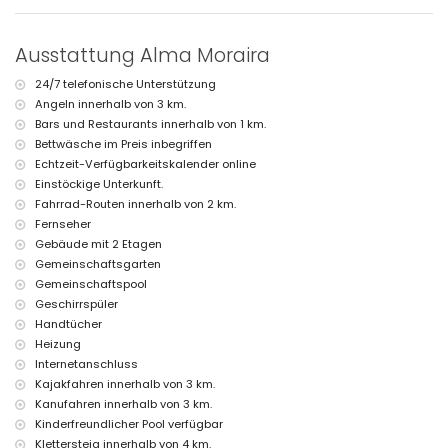
Haus)
Zweitnächster Flughafen: Valencia (mehr als 100 Kilometer)
Nahegelegene öffentliche Verkehrsmittel: Bus innerhalb von 2
Ausstattung Alma Moraira
Kilometern
Rauchen nicht erlaubt
24/7 telefonische Unterstützung
Haustiere sind nicht erlaubt
Angeln innerhalb von 3 km.
Die Unterkunft ist sehr geeignet für Familien mit Kindern
Bars und Restaurants innerhalb von 1 km.
Einrichtungen und Dienstleistungen, die im Mietpreis dieses
Bettwäsche im Preis inbegriffen
Ferienhauses inbegriffen sind
Echtzeit-Verfügbarkeitskalender online
Internet (WiFi)
Einstöckige Unterkunft.
Staubsauger und Bügeleisen sowie Bügelbrett
Fahrrad-Routen innerhalb von 2 km.
Bettwäsche und Handtücher
Fernseher
Empfangsservice und 24-Stunden-Notfallservice
Gebäude mit 2 Etagen
Heizung und Klimaanlage
Gemeinschaftsgarten
Einrichtungen und Dienstleistungen gegen Aufpreis
Gemeinschaftspool
Kinderbett (auf Anfrage)
Geschirrspüler
Handtücher
Unterhaltung und Freizeitaktivitäten für Ihren Urlaub in Teulada,
Heizung
Costa Blanca
Internetanschluss
Bar (innerhalb von 1000 Metern vom Haus)
Kajakfahren innerhalb von 3 km.
Diskothek und Promenade (innerhalb von 5 Kilometern vom Haus)
Kanufahren innerhalb von 3 km.
Sehenswürdigkeiten und Kultur in Teulada, Costa Blanca
Kinderfreundlicher Pool verfügbar
Klettersteig innerhalb von 4 km.
Museum, Kirche, Schloss, Ruine und historischer Ort (innerhalb von 5