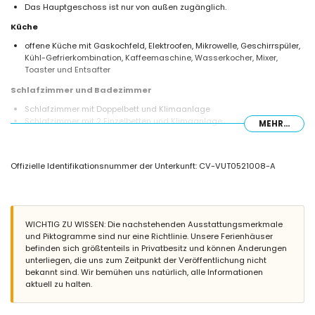
Das Hauptgeschoss ist nur von außen zugänglich.
Küche
offene Küche mit Gaskochfeld, Elektroofen, Mikrowelle, Geschirrspüler,
Kühl-Gefrierkombination, Kaffeemaschine, Wasserkocher, Mixer,
Toaster und Entsafter
Schlafzimmer und Badezimmer
Schlafzimmer mit Doppelbett und Klimaanlage
Schlafzimmer mit 2 Einzelbetten und Klimaanlage
MEHR...
Badezimmer mit Einzelwaschbecken, Dusche und Toilette
Außenbereich dieses Ferienhauses
Offizielle Identifikationsnummer der Unterkunft: CV-VUT0521008-A
Gemeinschaftspool mit den Maßen 20m x 20m und 3m tief
Kinderbecken
Gemeinschaftlicher Rasen mit Kies und Bäumen
Privater Parkplatz
WICHTIG ZU WISSEN: Die nachstehenden Ausstattungsmerkmale
Weitere Informationen
und Piktogramme sind nur eine Richtlinie. Unsere Ferienhäuser
Nächste Stadt innerhalb von 3 Kilometern vom Haus
befinden sich größtenteils in Privatbesitz und können Änderungen
Nächster Fluss oder Ufer innerhalb von 3 Kilometern vom Haus
unterliegen, die uns zum Zeitpunkt der Veröffentlichung nicht
Nächster Strand innerhalb von 3 Kilometern vom Haus
bekannt sind. Wir bemühen uns natürlich, alle Informationen
Nächster Hafen innerhalb von 3 Kilometern vom Haus
aktuell zu halten.
Nächster Park innerhalb von 3 Kilometern vom Haus
Nächster Flughafen: Alicante (innerhalb von 100 Kilometern vom