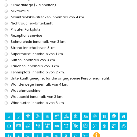
Kilometern von der Unterkunft)
Klimaanlage (2 einheiten)
Mikrowelle
Sport
Mountainbike-Strecken innerhalb von 4 km.
Tennis, Wandern, Mountainbiking, Radfahren, Klettern, Kanufahren,
Nichtraucher-Unterkunft
Kajakfahren, Angeln, Tauchen, Schnorcheln, Surfen, Windsurfen und
Privater Parkplatz
Wasserski (innerhalb von 5 Kilometern vom Haus)
Rezeptionsservice
Golf und Reiten (innerhalb von 10 Kilometern vom Haus)
Schnorcheln innerhalb von 3 km.
Strand innerhalb von 3 km.
Supermarkt innerhalb von 1 km.
Surfen innerhalb von 3 km.
Tauchen innerhalb von 3 km.
Tennisplatz innerhalb von 2 km.
Unterkunft geeignet für die angegebene Personenanzahl.
Wanderwege innerhalb von 4 km.
Waschmaschine
Wasserski innerhalb von 3 km.
Windsurfen innerhalb von 3 km.