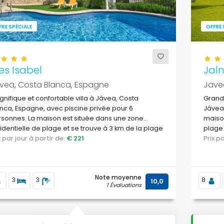
FRE SPÉCIALE
OFFRE 
es Isabel
Jal
vea, Costa Blanca, Espagne
Jave
nifique et confortable villa à Jávea, Costa
Grande
nca, Espagne, avec piscine privée pour 6
Jávea,
sonnes. La maison est située dans une zone
maison
identielle de plage et se trouve à 3 km de la plage
plage 
Arenal, Jávea.
ix par jour à partir de:
€ 221
Prix 
Note moyenne
3
3
8
10,0
1 Évaluations