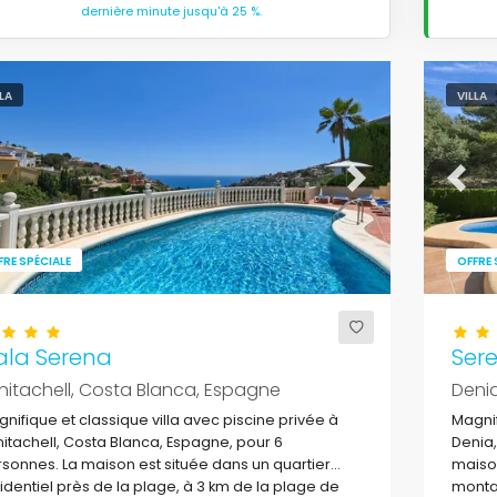
dernière minute jusqu'à 25 %.
LLA
VILLA
evious
Next
Previ
FRE SPÉCIALE
OFFRE 
ala Serena
Sere
nitachell, Costa Blanca, Espagne
Deni
nifique et classique villa avec piscine privée à
Magnif
itachell, Costa Blanca, Espagne, pour 6
Denia,
sonnes. La maison est située dans un quartier
maison
identiel près de la plage, à 3 km de la plage de
montag