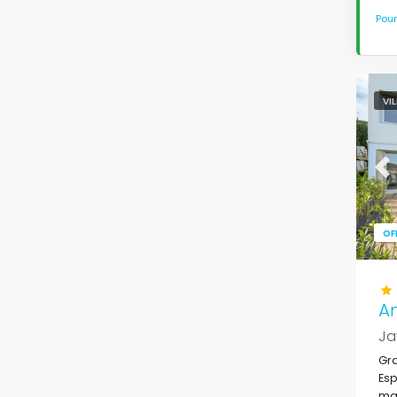
Pour
VI
Pr
OF
A
Ja
Gra
Esp
mai