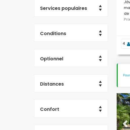
Jáv
Services populaires
mai
de 
Pr
Conditions
4
Optionnel
Pour
Distances
VI
Confort
Pr