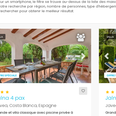
Sur un smartphone, le filtre se trouve au-dessus de la liste des maison
votre recherche par région, nombre de personnes, type d'hébergement,
Rechercher pour obtenir le meilleur résultat.
LLA
VILLA
evious
Next
Previ
FRE SPÉCIALE
OFFRE 
alna 4 pax
Jal
vea, Costa Blanca, Espagne
Jave
nde et villa classique avec piscine privée à
Grande