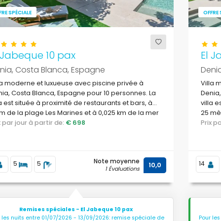
FRE SPÉCIALE
OFFRE 
 Jabeque 10 pax
El J
nia, Costa Blanca, Espagne
Deni
la moderne et luxueuse avec piscine privée à
Villa 
ia, Costa Blanca, Espagne pour 10 personnes. La
Denia,
la est située à proximité de restaurants et bars, à
villa 
m de la plage Les Marines et à 0,025 km de la mer
25 mèt
diterranée.
ix par jour à partir de:
€ 698
la mer
Prix 
Note moyenne
5
5
14
10,0
1 Évaluations
Remises spéciales - El Jabeque 10 pax
 les nuits entre 01/07/2026 - 13/09/2026: remise spéciale de
Pour les