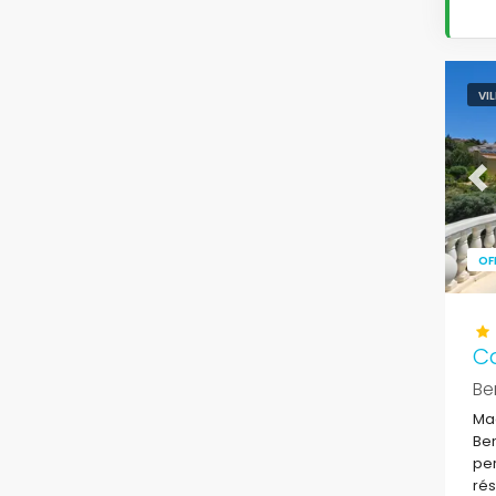
VI
Pr
OF
C
Be
Mag
Ben
per
rés