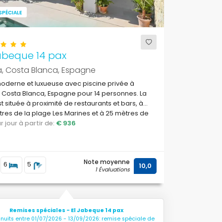
SPÉCIALE
abeque 14 pax
a, Costa Blanca, Espagne
moderne et luxueuse avec piscine privée à
 Costa Blanca, Espagne pour 14 personnes. La
est située à proximité de restaurants et bars, à
res de la plage Les Marines et à 25 mètres de
 Méditerranée.
par jour à partir de:
€ 936
Note moyenne
6
5
10,0
1 Évaluations
Remises spéciales - El Jabeque 14 pax
 nuits entre 01/07/2026 - 13/09/2026: remise spéciale de