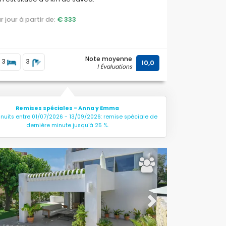
par jour à partir de:
€ 333
Note moyenne
3
3
10,0
1 Évaluations
Remises spéciales - Anna y Emma
 nuits entre 01/07/2026 - 13/09/2026: remise spéciale de
dernière minute jusqu'à 25 %.
ous
Next