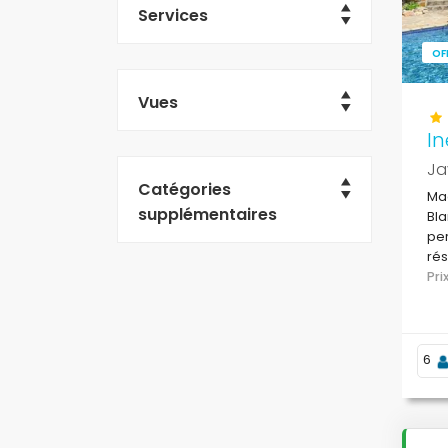
Services
OF
Vues
In
Ja
Catégories
Mag
supplémentaires
Bla
per
rés
El 
Pr
6