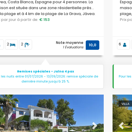
ea, Costa Blanca, Espagne pour 4 personnes. La
Espagn
son est située dans une zone résidentielle près
maison
la plage et à 4 km de la plage de La Grava, Jávea.
plage,
ix par jour à partir de:
€ 153
Prix 
Note moyenne
2
2
6
10,0
1 Évaluations
Remises spéciales - Jalna 4 pax
 les nuits entre 01/07/2026 - 13/09/2026: remise spéciale de
Pour les
dernière minute jusqu'à 25 %.
LLA
VILLA
evious
Next
Previ