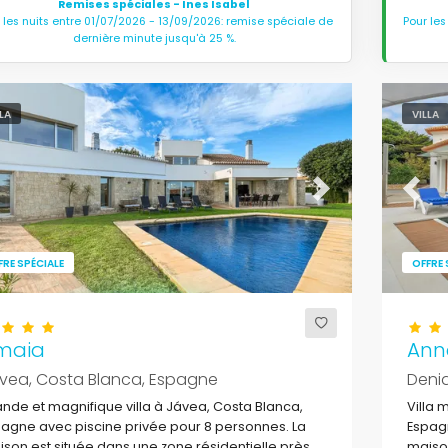
Remises spéciales - Ines Isabel
 les nuits entre 01/07/2026 - 13/09/2026: remise spéciale de
Pour les
dernière minute jusqu'à 25 %.
LLA
VILLA
evious
Next
Previ
FRE SPÉCIALE
OFFRE 
maia
Ann
vea, Costa Blanca, Espagne
Deni
nde et magnifique villa à Jávea, Costa Blanca,
Villa 
agne avec piscine privée pour 8 personnes. La
Espagn
son est située dans une zone résidentielle près
maison