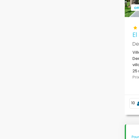
OF
El
De
Vil
Den
vil
25 
Mé
Pr
10
Pour