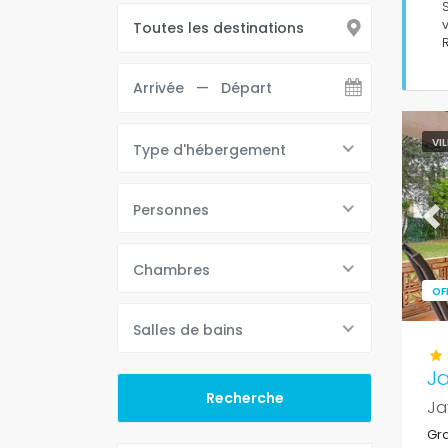
VI
Type d'hébergement
Personnes
Pr
Chambres
OF
Salles de bains
J
Ja
Gra