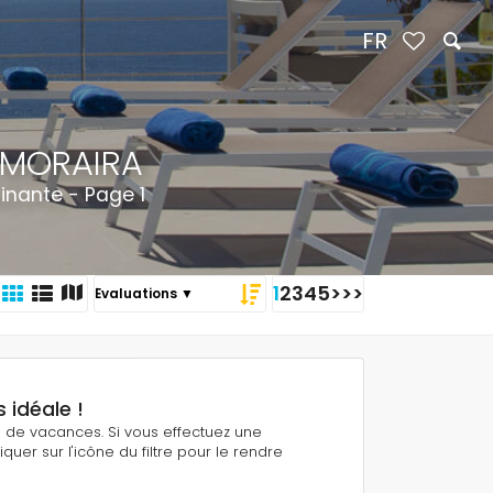
FR
 MORAIRA
inante - Page 1
1
2
3
4
5
>
>>
 idéale !
ns de vacances. Si vous effectuez une
quer sur l'icône du filtre pour le rendre