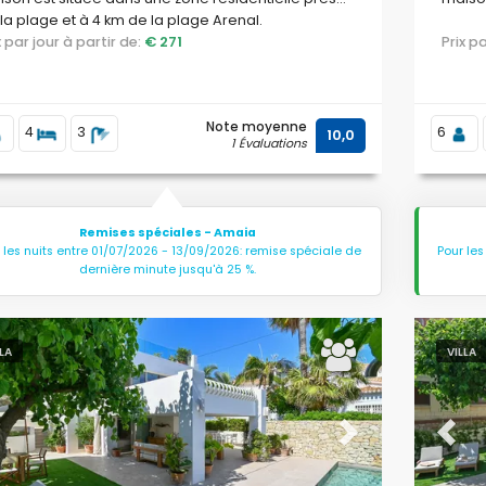
la plage et à 4 km de la plage Arenal.
ix par jour à partir de:
€ 271
Prix 
Note moyenne
4
3
6
10,0
1 Évaluations
Remises spéciales - Amaia
 les nuits entre 01/07/2026 - 13/09/2026: remise spéciale de
Pour les
dernière minute jusqu'à 25 %.
LLA
VILLA
evious
Next
Previ