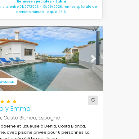
Remises spéciales - Jalna
 nuits entre 01/07/2026 - 13/09/2026: remise spéciale de
dernière minute jusqu'à 25 %.
ous
Next
SPÉCIALE
a y Emma
a, Costa Blanca, Espagne
moderne et luxueuse à Denia, Costa Blanca,
e, avec piscine privée pour 6 personnes. La
 est située à 5 km de Jávea.